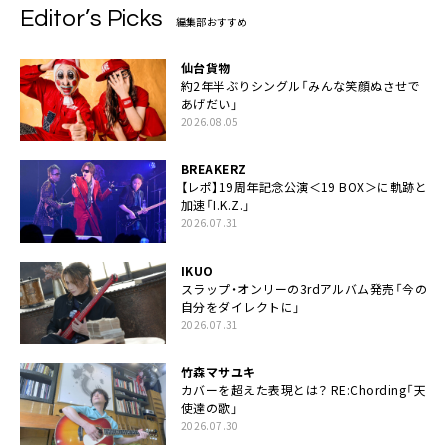
Editor’s Picks
編集部おすすめ
仙台貨物
約2年半ぶりシングル「みんな笑顔ぬさせで
あげだい」
2026.08.05
BREAKERZ
【レポ】19周年記念公演＜19 BOX＞に軌跡と
加速「I.K.Z.」
2026.07.31
IKUO
スラップ・オンリーの3rdアルバム発売「今の
自分をダイレクトに」
2026.07.31
竹森マサユキ
カバーを超えた表現とは？ RE:Chording「天
使達の歌」
2026.07.30