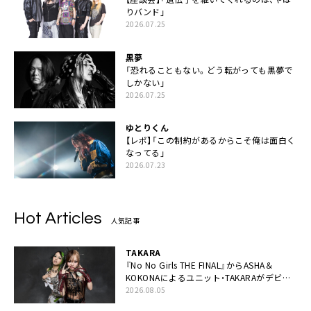
りバンド」
2026.07.25
黒夢
「恐れることもない。どう転がっても黒夢で
しかない」
2026.07.25
ゆとりくん
【レポ】「この制約があるからこそ俺は面白く
なってる」
2026.07.23
Hot Articles
人気記事
TAKARA
『No No Girls THE FINAL』からASHA＆
KOKONAによるユニット・TAKARAがデビュ
ー
2026.08.05