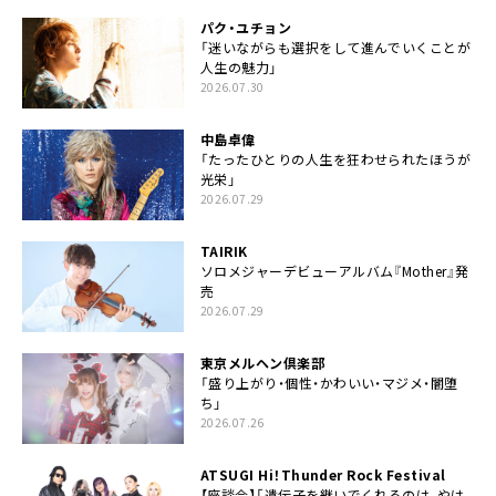
パク・ユチョン
「迷いながらも選択をして進んでいくことが
人生の魅力」
2026.07.30
中島卓偉
「たったひとりの人生を狂わせられたほうが
光栄」
2026.07.29
TAIRIK
ソロメジャーデビューアルバム『Mother』発
売
2026.07.29
東京メルヘン倶楽部
「盛り上がり・個性・かわいい・マジメ・闇堕
ち」
2026.07.26
ATSUGI Hi！Thunder Rock Festival
【座談会】「遺伝子を継いでくれるのは、やは