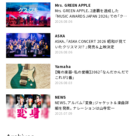
Mrs. GREEN APPLE
Mrs. GREEN APPLE、2連覇を達成した
『MUSIC AWARDS JAPAN 2026』での「クス
シキ」ライブパフォーマンスをYouTube公開
2026.08.06
ASKA
ASKA、『ASKA CONCERT 2026 昭和が見て
いたクリスマス!? 』発売＆上映決定
2026.08.06
Yamaha
【俺の楽器・私の愛機】2062「なんだかんだで
これが1番」
2026.08.03
NEWS
NEWS、アルバム『変身』ジャケット＆楽曲詳
細を発表。ナレーションは⼭寺宏⼀
2025.07.09