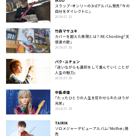
IKUO
スラップ・オンリーの3rdアルバム発売「今の
自分をダイレクトに」
2026.07.31
竹森マサユキ
カバーを超えた表現とは？ RE:Chording「天
使達の歌」
2026.07.30
パク・ユチョン
「迷いながらも選択をして進んでいくことが
人生の魅力」
2026.07.30
中島卓偉
「たったひとりの人生を狂わせられたほうが
光栄」
2026.07.29
TAIRIK
ソロメジャーデビューアルバム『Mother』発
売