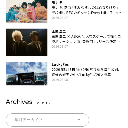
モナキ
モナキ、新曲「すみなすものは心なりけり」
MV公開。RECのギターにEvery Little Thing・
伊藤一朗参加も
2026.08.07
玉置浩二
玉置浩二 × ASKA、壮大なスケールで描くコ
ラボレーション曲「音銀河」リリース決定。
カップリングには新曲「命の宿り」収録も
2026.08.07
LuckyFes
2026年8月8日（土）＠国営ひたち海浜公園、
絶好の好天の中＜LuckyFes’26＞開幕
2026.08.08
Archives
アーカイブ