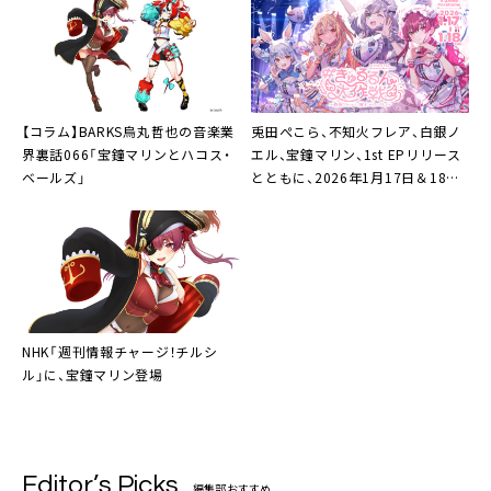
【コラム】BARKS烏丸哲也の音楽業
兎田ぺこら、不知火フレア、白銀ノ
界裏話066「宝鐘マリンとハコス・
エル、宝鐘マリン、1st EPリリース
ベールズ」
とともに、2026年1月17日＆18日
にKアリーナ横浜でライブ決定
NHK「週刊情報チャージ！チルシ
ル」に、宝鐘マリン登場
Editor’s Picks
編集部おすすめ