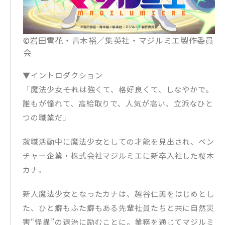
©岩田雪花・青木裕／集英社・マジルミエ製作委員
会
▼イントロダクション
「魔法少女――それは強くて、格好良くて、しなやかで。
誰もが憧れて、高給取りで、人気が高い、立派なひと
つの職業だ」
就職活動中に魔法少女としての才能を見出され、ベン
チャー企業・株式会社マジルミエに新卒入社した桜木
カナ。
新人魔法少女となったカナは、越谷仁美をはじめとし
た、ひと癖もふた癖もある先輩社員たちと共に自然災
害“怪異”の退治に励むことに。業務を通じてマジルミ