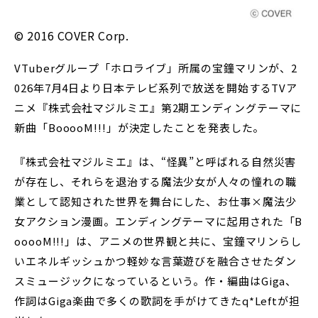
© 2016 COVER Corp.
VTuberグループ「ホロライブ」所属の宝鐘マリンが、2
026年7月4日より日本テレビ系列で放送を開始するTVア
ニメ『株式会社マジルミエ』第2期エンディングテーマに
新曲「BooooM!!!」が決定したことを発表した。
『株式会社マジルミエ』は、“怪異”と呼ばれる自然災害
が存在し、それらを退治する魔法少女が人々の憧れの職
業として認知された世界を舞台にした、お仕事×魔法少
女アクション漫画。エンディングテーマに起用された「B
ooooM!!!」は、アニメの世界観と共に、宝鐘マリンらし
いエネルギッシュかつ軽妙な言葉遊びを融合させたダン
スミュージックになっているという。作・編曲はGiga、
作詞はGiga楽曲で多くの歌詞を手がけてきたq*Leftが担