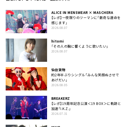
ALICE IN MENSWEAR × MASCHERA
【レポ】一夜限りのツーマンに「数奇な運命を
感じます」
2026.08.07
hitomi
「その人の胸に響くように歌いたい」
2026.08.07
仙台貨物
約2年半ぶりシングル「みんな笑顔ぬさせで
あげだい」
2026.08.05
BREAKERZ
【レポ】19周年記念公演＜19 BOX＞に軌跡と
加速「I.K.Z.」
2026.07.31