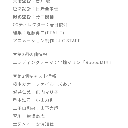
美術監督：吉井 駿
色彩設計：日野亜朱佳
撮影監督：野口優輔
CGディレクター：春日俊介
編集：近藤勇二(REAL-T)
アニメーション制作：J.C.STAFF
▼第2期楽曲情報
エンディングテーマ：宝鐘マリン「BooooM!!!」
▼第2期キャスト情報
桜木カナ：ファイルーズあい
越谷仁美：東内マリ子
重本浩司：小山力也
二子山和央：山下大輝
翠川：逢坂良太
土刃メイ：安済知佳