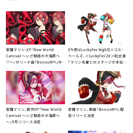
宝鐘マリン、EP『New World
【今夜はLuckyFes Night】ハコス・
Carnival 〜いざ魅惑の大海原へ
ベールズ、＜LuckyFes’26＞初出演
♡〜』のリード曲「BooooM!!!」MV
「マリン先輩とのステージが本当に
公開。ダンスシーンにも注目のア
楽しみ」
グレッシブな作品に
宝鐘マリン、新作EP「New World
宝鐘マリン、新曲「BooooM!!!」配
Carnival ～いざ魅惑の大海原へ
信リリース決定
～」9月リリース決定