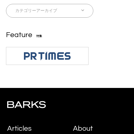
Feature
特集
Articles
About