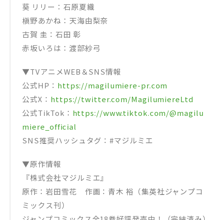
葵 リリー：石原夏織
槇野あかね：天海由梨奈
古賀 圭：石田 彰
赤坂いろは：渡部紗弓
▼TVアニメWEB＆SNS情報
公式HP：
https://magilumiere-pr.com
公式X：
https://twitter.com/MagilumiereLtd
公式TikTok：
https://www.tiktok.com/@magilu
miere_official
SNS推奨ハッシュタグ：#マジルミエ
▼原作情報
『株式会社マジルミエ』
原作：岩田雪花 作画：青木 裕（集英社ジャンプコ
ミックス刊）
ジャンプコミックス全18巻好評発売中！（完結済み）