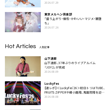
2026.07.29
東京メルヘン倶楽部
「盛り上がり・個性・かわいい・マジメ・闇堕
ち」
2026.07.26
Hot Articles
人気記事
山下達郎
山下達郎、37年ぶりのライブアルバム
『JOY2』が完成
2026.08.09
LuckyFes
【速レポ】＜LuckyFes’26＞初日トリはTUBE、
FRUITS ZIPPERや綾小路翔、鬼龍院翔を迎え
た豪華コラボも「知ってたらぜひ一緒に歌っ
2026.08.08
てちょうだい」