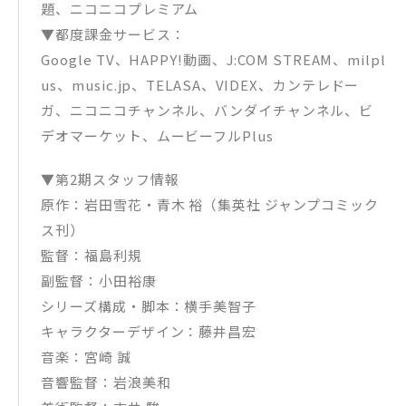
題、ニコニコプレミアム
▼都度課金サービス：
Google TV、HAPPY!動画、J:COM STREAM、milpl
us、music.jp、TELASA、VIDEX、カンテレドー
ガ、ニコニコチャンネル、バンダイチャンネル、ビ
デオマーケット、ムービーフルPlus
▼第2期スタッフ情報
原作：岩田雪花・青木 裕（集英社 ジャンプコミック
ス刊）
監督：福島利規
副監督：小田裕康
シリーズ構成・脚本：横手美智子
キャラクターデザイン：藤井昌宏
音楽：宮崎 誠
音響監督：岩浪美和