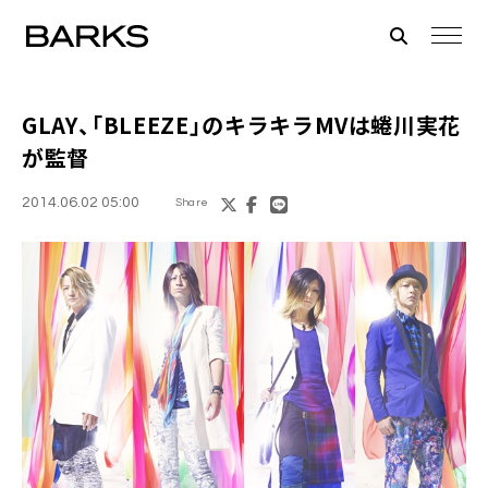
GLAY
、「BLEEZE」のキラキラMVは
蜷川実花
が監督
2014.06.02 05:00
Share