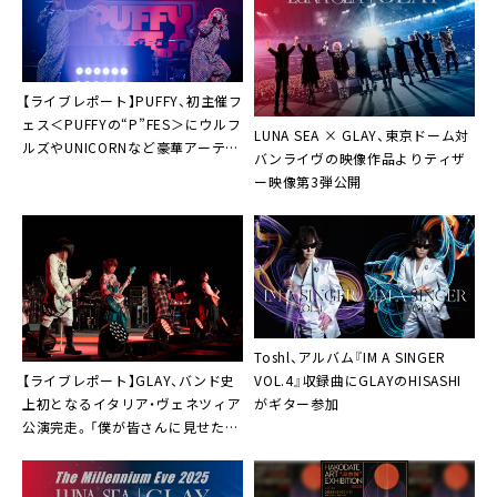
【ライブレポート】PUFFY、初主催フ
ェス＜PUFFYの“P”FES＞にウルフ
LUNA SEA × GLAY、東京ドーム対
ルズやUNICORNなど豪華アーティ
バンライヴの映像作品よりティザ
スト仲間が集結
ー映像第3弾公開
Toshl、アルバム『IM A SINGER
【ライブレポート】GLAY、バンド史
VOL.4』収録曲にGLAYのHISASHI
上初となるイタリア・ヴェネツィア
がギター参加
公演完走。「僕が皆さんに見せたか
った景色は、見てもらえました
か？」