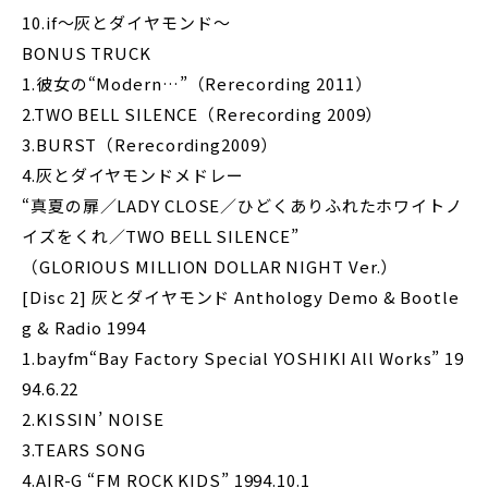
10.if～灰とダイヤモンド～
BONUS TRUCK
1.彼女の“Modern…”（Rerecording 2011）
2.TWO BELL SILENCE（Rerecording 2009）
3.BURST（Rerecording2009）
4.灰とダイヤモンドメドレー
“真夏の扉／LADY CLOSE／ひどくありふれたホワイトノ
イズをくれ／TWO BELL SILENCE”
（GLORIOUS MILLION DOLLAR NIGHT Ver.）
[Disc 2] 灰とダイヤモンド Anthology Demo & Bootle
g & Radio 1994
1.bayfm“Bay Factory Special YOSHIKI All Works” 19
94.6.22
2.KISSIN’ NOISE
3.TEARS SONG
4.AIR-G “FM ROCK KIDS” 1994.10.1