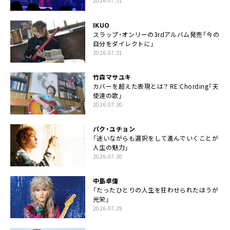
2026.07.31
IKUO
スラップ・オンリーの3rdアルバム発売「今の
自分をダイレクトに」
2026.07.31
竹森マサユキ
カバーを超えた表現とは？ RE:Chording「天
使達の歌」
2026.07.30
パク・ユチョン
「迷いながらも選択をして進んでいくことが
人生の魅力」
2026.07.30
中島卓偉
「たったひとりの人生を狂わせられたほうが
光栄」
2026.07.29