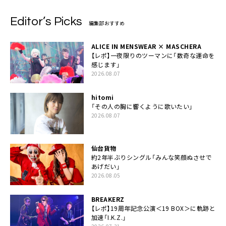
Editor’s Picks
編集部おすすめ
ALICE IN MENSWEAR × MASCHERA
【レポ】一夜限りのツーマンに「数奇な運命を
感じます」
2026.08.07
hitomi
「その人の胸に響くように歌いたい」
2026.08.07
仙台貨物
約2年半ぶりシングル「みんな笑顔ぬさせで
あげだい」
2026.08.05
BREAKERZ
【レポ】19周年記念公演＜19 BOX＞に軌跡と
加速「I.K.Z.」