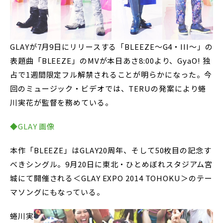
GLAYが7月9日にリリースする「BLEEZE～G4・III～」の
表題曲「BLEEZE」のMVが本日あさ8:00より、GyaO! 独
占で1週間限定フル解禁されることが明らかになった。今
回のミュージック・ビデオでは、TERUの発案により蜷
川実花が監督を務めている。
◆GLAY 画像
本作「BLEEZE」はGLAY20周年、そして50枚目の記念す
べきシングル。9月20日に東北・ひとめぼれスタジアム宮
城にて開催される＜GLAY EXPO 2014 TOHOKU＞のテー
マソングにもなっている。
蜷川実