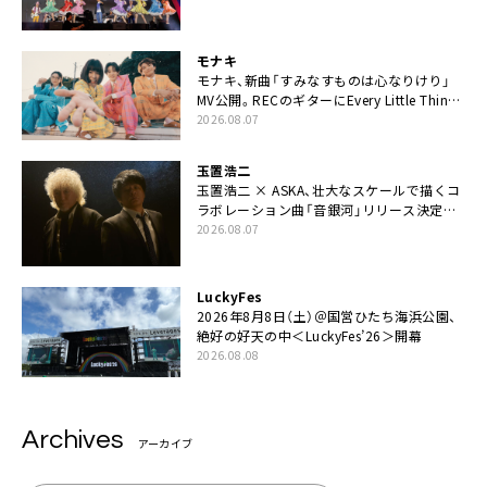
てちょうだい」
モナキ
モナキ、新曲「すみなすものは心なりけり」
MV公開。RECのギターにEvery Little Thing・
伊藤一朗参加も
2026.08.07
玉置浩二
玉置浩二 × ASKA、壮大なスケールで描くコ
ラボレーション曲「音銀河」リリース決定。
カップリングには新曲「命の宿り」収録も
2026.08.07
LuckyFes
2026年8月8日（土）＠国営ひたち海浜公園、
絶好の好天の中＜LuckyFes’26＞開幕
2026.08.08
Archives
アーカイブ