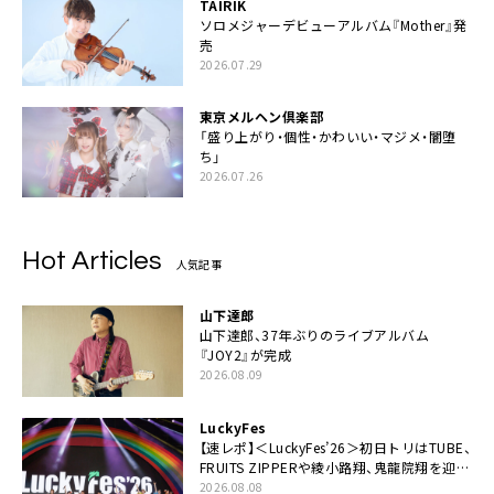
TAIRIK
ソロメジャーデビューアルバム『Mother』発
売
2026.07.29
東京メルヘン倶楽部
「盛り上がり・個性・かわいい・マジメ・闇堕
ち」
2026.07.26
Hot Articles
人気記事
山下達郎
山下達郎、37年ぶりのライブアルバム
『JOY2』が完成
2026.08.09
LuckyFes
【速レポ】＜LuckyFes’26＞初日トリはTUBE、
FRUITS ZIPPERや綾小路翔、鬼龍院翔を迎え
た豪華コラボも「知ってたらぜひ一緒に歌っ
2026.08.08