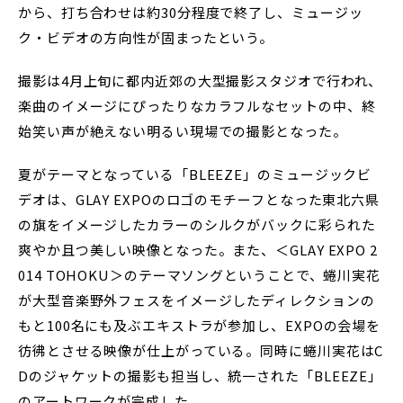
から、打ち合わせは約30分程度で終了し、ミュージッ
ク・ビデオの方向性が固まったという。
撮影は4月上旬に都内近郊の大型撮影スタジオで行われ、
楽曲のイメージにぴったりなカラフルなセットの中、終
始笑い声が絶えない明るい現場での撮影となった。
夏がテーマとなっている「BLEEZE」のミュージックビ
デオは、GLAY EXPOのロゴのモチーフとなった東北六県
の旗をイメージしたカラーのシルクがバックに彩られた
爽やか且つ美しい映像となった。また、＜GLAY EXPO 2
014 TOHOKU＞のテーマソングということで、蜷川実花
が大型音楽野外フェスをイメージしたディレクションの
もと100名にも及ぶエキストラが参加し、EXPOの会場を
彷彿とさせる映像が仕上がっている。同時に蜷川実花はC
Dのジャケットの撮影も担当し、統一された「BLEEZE」
のアートワークが完成した。