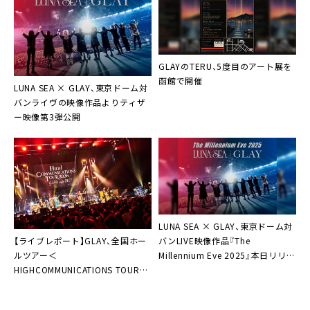
GLAYのTERU、5度目のアート展を
函館で開催
LUNA SEA × GLAY、東京ドーム対
バンライヴの映像作品よりティザ
ー映像第3弾公開
LUNA SEA × GLAY、東京ドーム対
【ライブレポート】GLAY、全国ホー
バンLIVE映像作品『The
ルツアー＜
Millennium Eve 2025』本日リリー
HIGHCOMMUNICATIONS TOUR
ス＆ティザー映像第2弾公開
2026 “GLAY-complete BEST”＞
ファイナル。初期衝動への回帰