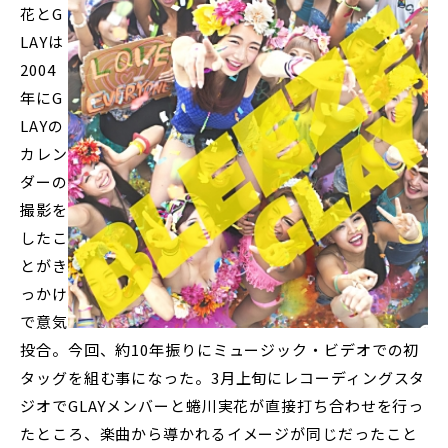
花とG
LAYは
2004
年にG
LAYの
カレン
ダーの
撮影を
したこ
とがき
っかけ
で意気
投合。今回、約10年振りにミュージック・ビデオでの初
タッグを組む事になった。3月上旬にレコーディングスタ
ジオでGLAYメンバーと蜷川実花が直接打ち合わせを行っ
たところ、楽曲から導かれるイメージが同じだったこと