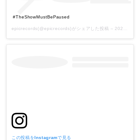
#TheShowMustBePaused
epicrecords
(@epicrecords)がシェアした投稿 –
2020年 5月月31日午後7時36分PDT
この投稿をInstagramで見る