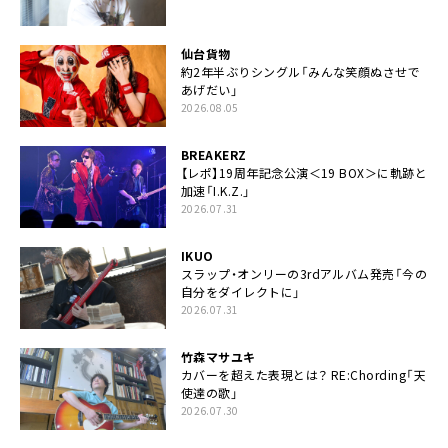
仙台貨物
約2年半ぶりシングル「みんな笑顔ぬさせで
あげだい」
2026.08.05
BREAKERZ
【レポ】19周年記念公演＜19 BOX＞に軌跡と
加速「I.K.Z.」
2026.07.31
IKUO
スラップ・オンリーの3rdアルバム発売「今の
自分をダイレクトに」
2026.07.31
竹森マサユキ
カバーを超えた表現とは？ RE:Chording「天
使達の歌」
2026.07.30