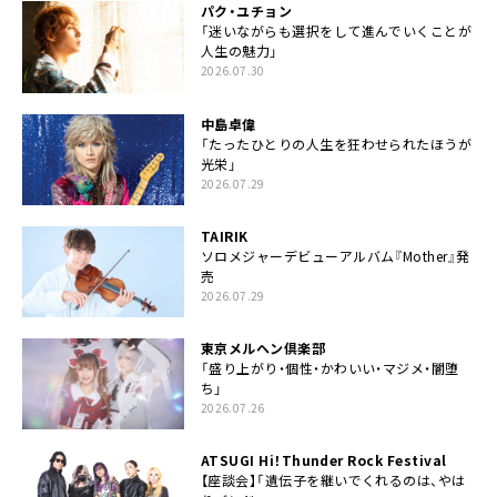
パク・ユチョン
「迷いながらも選択をして進んでいくことが
人生の魅力」
2026.07.30
中島卓偉
「たったひとりの人生を狂わせられたほうが
光栄」
2026.07.29
TAIRIK
ソロメジャーデビューアルバム『Mother』発
売
2026.07.29
東京メルヘン倶楽部
「盛り上がり・個性・かわいい・マジメ・闇堕
ち」
2026.07.26
ATSUGI Hi！Thunder Rock Festival
【座談会】「遺伝子を継いでくれるのは、やは