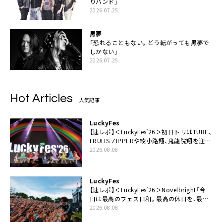
りバンド」
2026.07.25
黒夢
「恐れることもない。どう転がっても黒夢で
しかない」
2026.07.25
Hot Articles
人気記事
LuckyFes
【速レポ】＜LuckyFes’26＞初日トリはTUBE、
FRUITS ZIPPERや綾小路翔、鬼龍院翔を迎え
た豪華コラボも「知ってたらぜひ一緒に歌っ
2026.08.08
てちょうだい」
LuckyFes
【速レポ】＜LuckyFes’26＞Novelbright「今
日は最高のフェス日和。最高の休日を、最高
の夏休みを作っていきたい」
2026.08.08