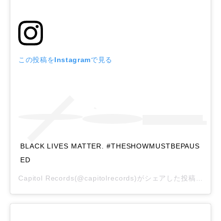
この投稿をInstagramで見る
BLACK LIVES MATTER. #THESHOWMUSTBEPAUS
ED
Capitol Records
(@capitolrecords)がシェアした投稿 –
20