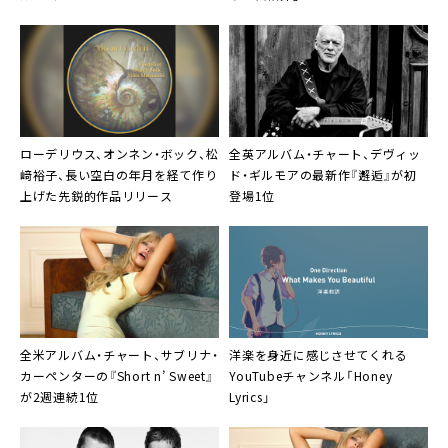
Lives』
ローデリウス
、オンネン・ボック、松
全英アルバム・チャート、デヴィッ
﨑裕子、長い空白の年月を経て作り
ド・ギルモアの最新作『邂逅』が初
上げた先鋭的作品リリース
登場1位
全米アルバム・チャート、サブリナ・
洋楽を身近に感じさせてくれる
カーペンターの『Short n’ Sweet』
YouTubeチャンネル「Honey
が2週連続1位
Lyrics」