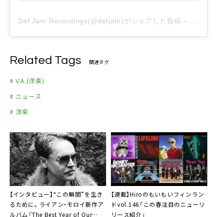
Def Jam Recordings(@defjam)がシェアした投稿
–
2020
Related Tags
関連タグ
# V.A.(洋楽)
# ニュース
# 洋楽
【インタビュー】“この瞬間”を生き
【連載】Hiroのもいもいフィンラン
るために。ライアン・モロイ新作ア
ドvol.146「この春注目のニューリ
ルバム『The Best Year of Our
リース紹介」