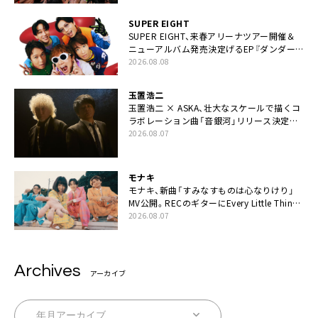
SUPER EIGHT
SUPER EIGHT、来春アリーナツアー開催＆
ニューアルバム発売決定げるEP『ダンダー
ラ』本日リリース
2026.08.08
玉置浩二
玉置浩二 × ASKA、壮大なスケールで描くコ
ラボレーション曲「音銀河」リリース決定。
カップリングには新曲「命の宿り」収録も
2026.08.07
モナキ
モナキ、新曲「すみなすものは心なりけり」
MV公開。RECのギターにEvery Little Thing・
伊藤一朗参加も
2026.08.07
Archives
アーカイブ