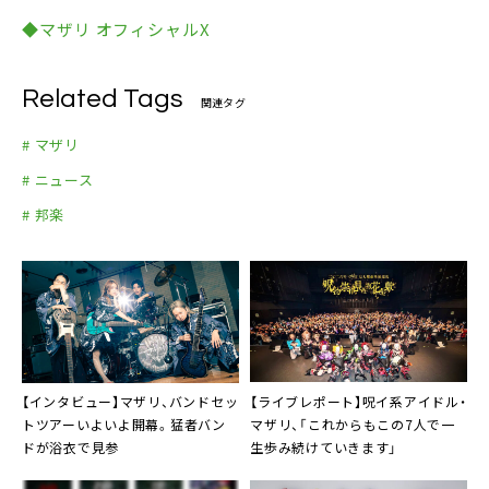
◆マザリ オフィシャルX
Related Tags
関連タグ
# マザリ
# ニュース
# 邦楽
【インタビュー】マザリ、バンドセッ
【ライブレポート】呪イ系アイドル・
トツアーいよいよ開幕。猛者バン
マザリ、「これからもこの7人で一
ドが浴衣で見参
生歩み続けていきます」