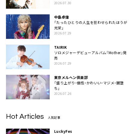
2026.07.30
中島卓偉
「たったひとりの人生を狂わせられたほうが
光栄」
2026.07.29
TAIRIK
ソロメジャーデビューアルバム『Mother』発
売
2026.07.29
東京メルヘン倶楽部
「盛り上がり・個性・かわいい・マジメ・闇堕
ち」
2026.07.26
Hot Articles
人気記事
LuckyFes