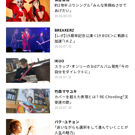
約2年半ぶりシングル「みんな笑顔ぬさせで
あげだい」
2026.08.05
BREAKERZ
【レポ】19周年記念公演＜19 BOX＞に軌跡と
加速「I.K.Z.」
2026.07.31
IKUO
スラップ・オンリーの3rdアルバム発売「今の
自分をダイレクトに」
2026.07.31
竹森マサユキ
カバーを超えた表現とは？ RE:Chording「天
使達の歌」
2026.07.30
パク・ユチョン
「迷いながらも選択をして進んでいくことが
人生の魅力」