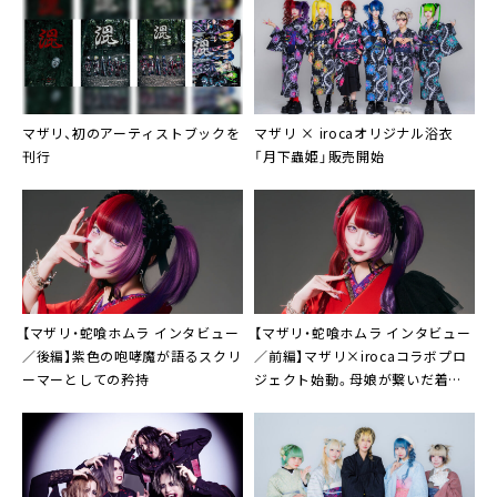
マザリ、初のアーティストブックを
マザリ × irocaオリジナル浴衣
刊行
「月下蟲姫」販売開始
【マザリ・蛇喰ホムラ インタビュー
【マザリ・蛇喰ホムラ インタビュー
／後編】紫色の咆哮魔が語るスクリ
／前編】マザリ×irocaコラボプロ
ーマーとしての矜持
ジェクト始動。母娘が繋いだ着物
愛