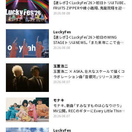
【速レポ】＜LuckyFes’26＞初日トリはTUBE、
FRUITS ZIPPERや綾小路翔、鬼龍院翔を迎え
た豪華コラボも「知ってたらぜひ一緒に歌っ
2026.08.08
てちょうだい」
LuckyFes
【速レポ】＜LuckyFes’26＞初日のWING
STAGEトリはNEWS。「また来年ここで会い
ましょう！」
2026.08.08
玉置浩二
玉置浩二 × ASKA、壮大なスケールで描くコ
ラボレーション曲「音銀河」リリース決定。
カップリングには新曲「命の宿り」収録も
2026.08.07
モナキ
モナキ、新曲「すみなすものは心なりけり」
MV公開。RECのギターにEvery Little Thing・
伊藤一朗参加も
2026.08.07
LuckyFes