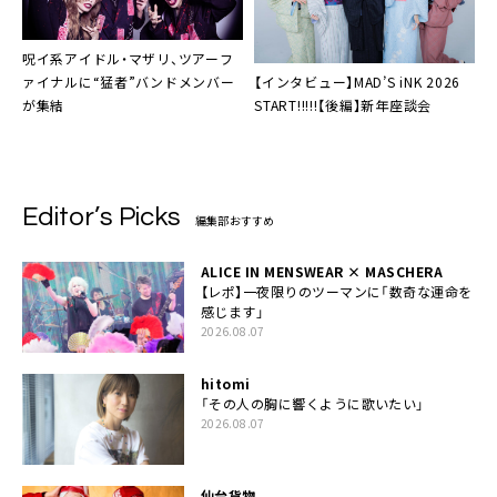
呪イ系アイドル・マザリ、ツアーフ
【インタビュー】MAD’S iNK 2026
ァイナルに“猛者”バンドメンバー
START!!!!!【後編】新年座談会
が集結
Editor’s Picks
編集部おすすめ
ALICE IN MENSWEAR × MASCHERA
【レポ】一夜限りのツーマンに「数奇な運命を
感じます」
2026.08.07
hitomi
「その人の胸に響くように歌いたい」
2026.08.07
仙台貨物