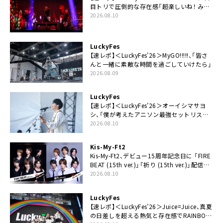
目トリで圧倒的な存在感「超楽しいね！ みん
なありがとう！」
2026.08.10
LuckyFes
【速レポ】＜LuckyFes’26＞MyGO!!!!!、「皆さ
んと一緒に素敵な時間を過ごしていけたら」
2026.08.09
LuckyFes
【速レポ】＜LuckyFes’26＞オーイシマサヨ
シ、「僕が考えたアニソン最強セットリスト
で臨みます！」
2026.08.10
Kis-My-Ft2
Kis-My-Ft2、デビュー15周年記念日に 「FIRE
BEAT (15th ver.)」「祈り (15th ver.)」配信ス
タート
2026.08.10
LuckyFes
【速レポ】＜LuckyFes’26＞Juice=Juice、真夏
の日差しを超える熱気と存在感でRAINBOW