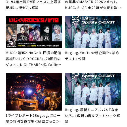
＞、94組出演でV系フェス史上最多
の祭典＜MASKED 2026＞day1。
規模に。新MVも解禁
MUCC、キズら全29組が火花を散ら
す「これが今を生きるヴィジュアル
ロックだ！」
MUCC・逹瑯とNoGoD・団長の配信
BugLug、YouTube新企画『つばめ
番組「いじくりROCKS」、70回目の
テスト』公開
ゲストにNIGHTMARE・柩、Sadie・
真緒、lynch.・葉月、BugLug・一聖が
集結
BugLug、最新ミニアルバム『なま
【ライブレポート】BugLug、年に一
いろ。』収録内容＆アートワーク解
度の特別な遊び場＜秘密ごっこ＞
禁