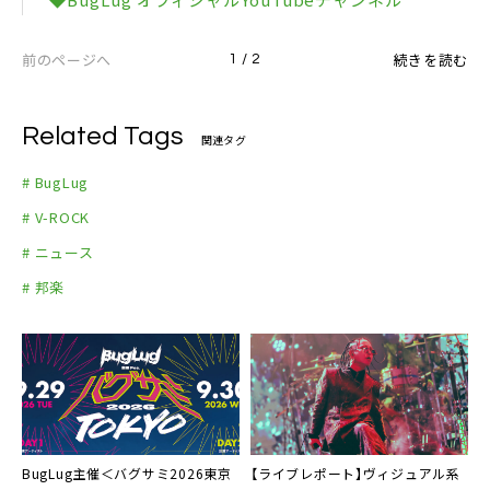
前のページへ
続きを読む
1 / 2
Related Tags
関連タグ
# BugLug
# V-ROCK
# ニュース
# 邦楽
BugLug主催＜バグサミ2026東京
【ライブレポート】ヴィジュアル系