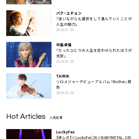
パク・ユチョン
「迷いながらも選択をして進んでいくことが
人生の魅力」
2026.07.30
中島卓偉
「たったひとりの人生を狂わせられたほうが
光栄」
2026.07.29
TAIRIK
ソロメジャーデビューアルバム『Mother』発
売
2026.07.29
Hot Articles
人気記事
LuckyFes
【速レポ】＜LuckyFes’26＞BABYMETAL、2日