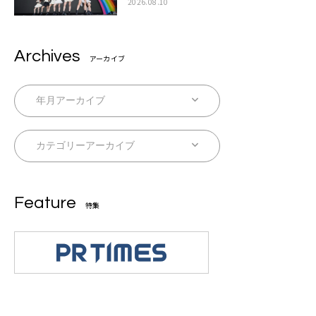
STAGE席巻
2026.08.10
Archives
アーカイブ
Feature
特集