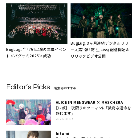
BugLug、3ヶ月連続デジタルリリ
BugLug、全47組出演の主催イベン
ース第1弾「寄 生 kiss」配信開始＆
ト＜バグサミ2025＞成功
リリックビデオ公開
Editor’s Picks
編集部おすすめ
ALICE IN MENSWEAR × MASCHERA
【レポ】一夜限りのツーマンに「数奇な運命を
感じます」
2026.08.07
hitomi