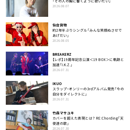
「その人の胸に響くように歌いたい」
2026.08.07
仙台貨物
約2年半ぶりシングル「みんな笑顔ぬさせで
あげだい」
2026.08.05
BREAKERZ
【レポ】19周年記念公演＜19 BOX＞に軌跡と
加速「I.K.Z.」
2026.07.31
IKUO
スラップ・オンリーの3rdアルバム発売「今の
自分をダイレクトに」
2026.07.31
竹森マサユキ
カバーを超えた表現とは？ RE:Chording「天
使達の歌」
2026.07.30