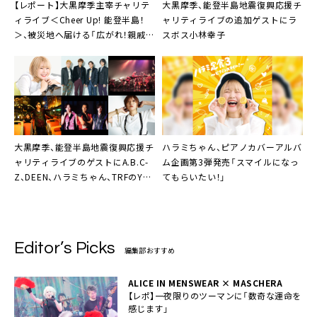
【レポート】大黒摩季主宰チャリテ
大黒摩季、能登半島地震復興応援チ
ィライブ＜Cheer Up! 能登半島！
ャリティライブの追加ゲストにラ
＞、被災地へ届ける「広がれ！親戚の
スボス小林幸子
輪♡」
大黒摩季、能登半島地震復興応援チ
ハラミちゃん、ピアノカバーアルバ
ャリティライブのゲストにA.B.C-
ム企画第3弾発売「スマイルになっ
Z、DEEN、ハラミちゃん、TRFのYU-
てもらいたい！」
KIなど6組
Editor’s Picks
編集部おすすめ
ALICE IN MENSWEAR × MASCHERA
【レポ】一夜限りのツーマンに「数奇な運命を
感じます」