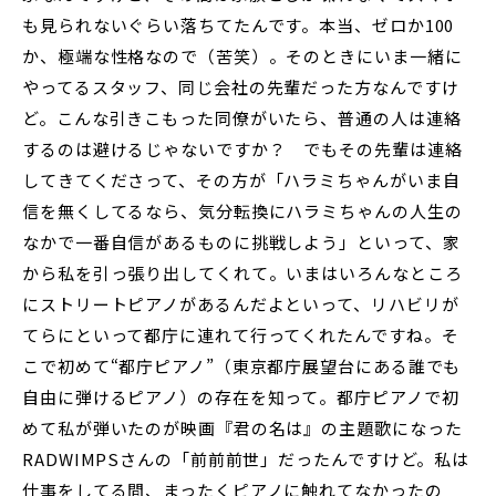
も見られないぐらい落ちてたんです。本当、ゼロか100
か、極端な性格なので（苦笑）。そのときにいま一緒に
やってるスタッフ、同じ会社の先輩だった方なんですけ
ど。こんな引きこもった同僚がいたら、普通の人は連絡
するのは避けるじゃないですか？ でもその先輩は連絡
してきてくださって、その方が「ハラミちゃんがいま自
信を無くしてるなら、気分転換にハラミちゃんの人生の
なかで一番自信があるものに挑戦しよう」といって、家
から私を引っ張り出してくれて。いまはいろんなところ
にストリートピアノがあるんだよといって、リハビリが
てらにといって都庁に連れて行ってくれたんですね。そ
こで初めて“都庁ピアノ”（東京都庁展望台にある誰でも
自由に弾けるピアノ）の存在を知って。都庁ピアノで初
めて私が弾いたのが映画『君の名は』の主題歌になった
RADWIMPSさんの「前前前世」だったんですけど。私は
仕事をしてる間、まったくピアノに触れてなかったの