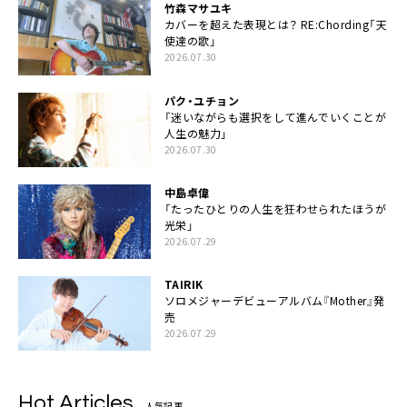
竹森マサユキ
カバーを超えた表現とは？ RE:Chording「天
使達の歌」
2026.07.30
パク・ユチョン
「迷いながらも選択をして進んでいくことが
人生の魅力」
2026.07.30
中島卓偉
「たったひとりの人生を狂わせられたほうが
光栄」
2026.07.29
TAIRIK
ソロメジャーデビューアルバム『Mother』発
売
2026.07.29
Hot Articles
人気記事