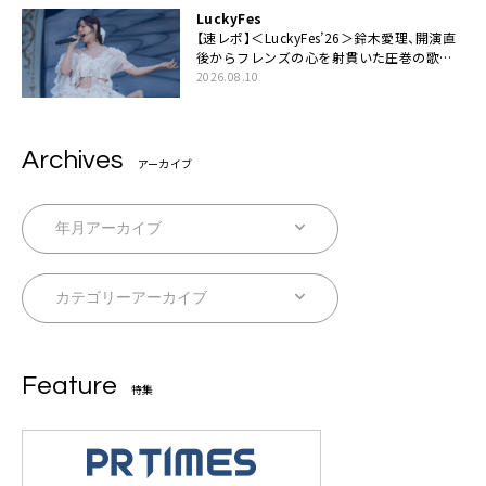
LuckyFes
【速レポ】＜LuckyFes’26＞鈴木愛理、開演直
後からフレンズの心を射貫いた圧巻の歌
声。“最強の相方”の登場も「みなさんしっか
2026.08.10
りついてきてください！」
Archives
アーカイブ
Feature
特集