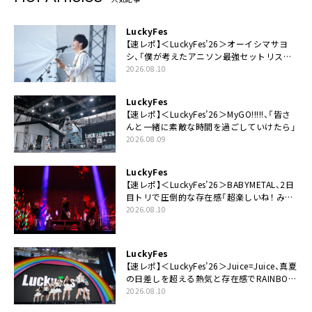
LuckyFes
【速レポ】＜LuckyFes’26＞オーイシマサヨ
シ、「僕が考えたアニソン最強セットリスト
で臨みます！」
2026.08.10
LuckyFes
【速レポ】＜LuckyFes’26＞MyGO!!!!!、「皆さ
んと一緒に素敵な時間を過ごしていけたら」
2026.08.09
LuckyFes
【速レポ】＜LuckyFes’26＞BABYMETAL、2日
目トリで圧倒的な存在感「超楽しいね！ みん
なありがとう！」
2026.08.10
LuckyFes
【速レポ】＜LuckyFes’26＞Juice=Juice、真夏
の日差しを超える熱気と存在感でRAINBOW
STAGE席巻
2026.08.10