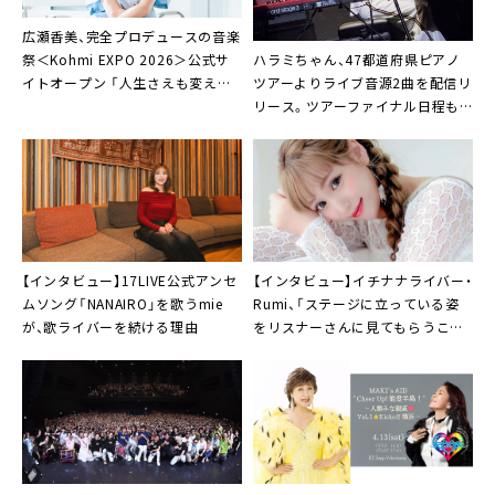
広瀬香美、完全プロデュースの音楽
ハラミちゃん、47都道府県ピアノ
祭＜Kohmi EXPO 2026＞公式サ
ツアーよりライブ音源2曲を配信リ
イトオープン 「人生さえも変えて
リース。ツアーファイナル日程も
しまうほどの、特別な夜をあなたに
発表
贈ります」
【インタビュー】17LIVE公式アンセ
【インタビュー】イチナナライバー・
ムソング「NANAIRO」を歌うmie
Rumi、「ステージに立っている姿
が、歌ライバーを続ける理由
をリスナーさんに見てもらうこと
が生き甲斐だし、やりがい」