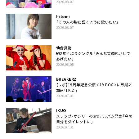
2026.08.07
hitomi
「その人の胸に響くように歌いたい」
2026.08.07
仙台貨物
約2年半ぶりシングル「みんな笑顔ぬさせで
あげだい」
2026.08.05
BREAKERZ
【レポ】19周年記念公演＜19 BOX＞に軌跡と
加速「I.K.Z.」
2026.07.31
IKUO
スラップ・オンリーの3rdアルバム発売「今の
自分をダイレクトに」
2026.07.31