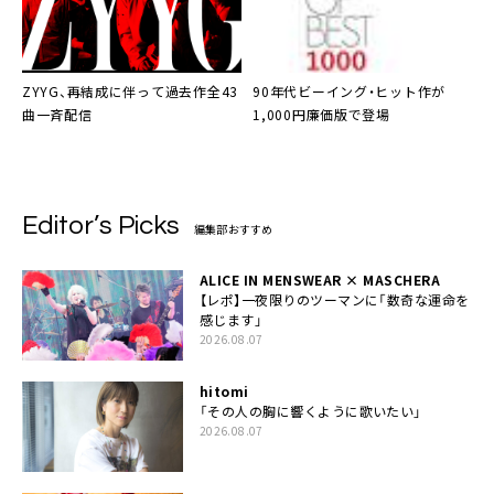
ZYYG
、再結成に伴って過去作全43
90年代ビーイング・ヒット作が
曲一斉配信
1,000円廉価版で登場
Editor’s Picks
編集部おすすめ
ALICE IN MENSWEAR × MASCHERA
【レポ】一夜限りのツーマンに「数奇な運命を
感じます」
2026.08.07
hitomi
「その人の胸に響くように歌いたい」
2026.08.07