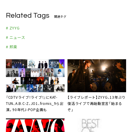
Related Tags
関連タグ
# ZYYG
# ニュース
# 邦楽
『
CDTVライブ！ライブ！
』にKAT-
【ライブレポート】
ZYYG
、13年ぶり
TUN、A.B.C-Z、JO1、fromis_9ら出
復活ライブで再始動宣言「始まる
演。90年代J-POP企画も
ぞ」