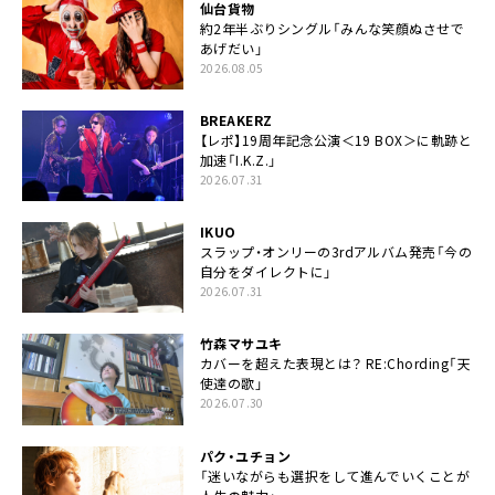
仙台貨物
約2年半ぶりシングル「みんな笑顔ぬさせで
あげだい」
2026.08.05
BREAKERZ
【レポ】19周年記念公演＜19 BOX＞に軌跡と
加速「I.K.Z.」
2026.07.31
IKUO
スラップ・オンリーの3rdアルバム発売「今の
自分をダイレクトに」
2026.07.31
竹森マサユキ
カバーを超えた表現とは？ RE:Chording「天
使達の歌」
2026.07.30
パク・ユチョン
「迷いながらも選択をして進んでいくことが