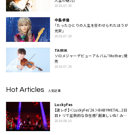
人生の魅力」
2026.07.30
中島卓偉
「たったひとりの人生を狂わせられたほうが
光栄」
2026.07.29
TAIRIK
ソロメジャーデビューアルバム『Mother』発
売
2026.07.29
Hot Articles
人気記事
LuckyFes
【速レポ】＜LuckyFes’26＞BABYMETAL、2日
目トリで圧倒的な存在感「超楽しいね！ みん
なありがとう！」
2026.08.10