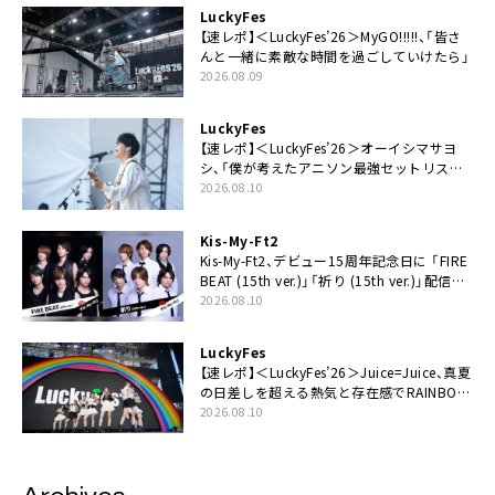
LuckyFes
【速レポ】＜LuckyFes’26＞MyGO!!!!!、「皆さ
んと一緒に素敵な時間を過ごしていけたら」
2026.08.09
LuckyFes
【速レポ】＜LuckyFes’26＞オーイシマサヨ
シ、「僕が考えたアニソン最強セットリスト
で臨みます！」
2026.08.10
Kis-My-Ft2
Kis-My-Ft2、デビュー15周年記念日に 「FIRE
BEAT (15th ver.)」「祈り (15th ver.)」配信ス
タート
2026.08.10
LuckyFes
【速レポ】＜LuckyFes’26＞Juice=Juice、真夏
の日差しを超える熱気と存在感でRAINBOW
STAGE席巻
2026.08.10