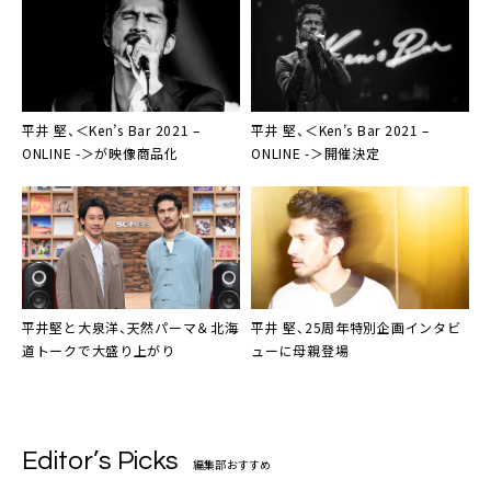
平井 堅
、＜Ken’s Bar 2021 –
平井 堅
、＜Ken’s Bar 2021 –
ONLINE -＞が映像商品化
ONLINE -＞開催決定
平井堅
と
大泉洋
、天然パーマ＆北海
平井 堅、25周年特別企画インタビ
道トークで大盛り上がり
ューに母親登場
Editor’s Picks
編集部おすすめ