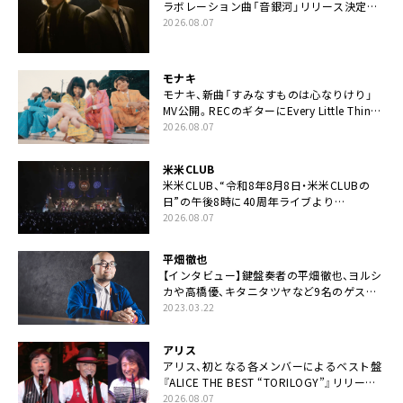
ラボレーション曲「音銀河」リリース決定。
カップリングには新曲「命の宿り」収録も
2026.08.07
モナキ
モナキ、新曲「すみなすものは心なりけり」
MV公開。RECのギターにEvery Little Thing・
伊藤一朗参加も
2026.08.07
米米CLUB
米米CLUB、“令和8年8月8日・米米CLUBの
日”の午後8時に40周年ライブより
「FANtachy medley」を88年限定公開
2026.08.07
平畑徹也
【インタビュー】鍵盤奏者の平畑徹也、ヨルシ
カや高橋優、キタニタツヤなど9名のゲスト
を迎えた初アルバムに音楽人生の総括「自分
2023.03.22
自身を再確認できた」
アリス
アリス、初となる各メンバーによるベスト盤
『ALICE THE BEST “TORILOGY”』リリース
決定
2026.08.07