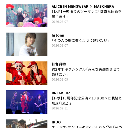
ALICE IN MENSWEAR × MASCHERA
【レポ】一夜限りのツーマンに「数奇な運命を
感じます」
2026.08.07
hitomi
「その人の胸に響くように歌いたい」
2026.08.07
仙台貨物
約2年半ぶりシングル「みんな笑顔ぬさせで
あげだい」
2026.08.05
BREAKERZ
【レポ】19周年記念公演＜19 BOX＞に軌跡と
加速「I.K.Z.」
2026.07.31
IKUO
スラップ・オンリーの3rdアルバム発売「今の