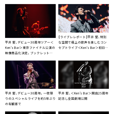
【ライブレレポート】平井 堅、特別
平井 堅、デビュー30周年ツアー＜
な空間で極上の歌声を楽しむコン
Ken’s Bar＞東京ファイナル公演の
セプトライブ＜Ken’s Bar＞初日公
映像商品化決定。ブックレットに
演開催
は平井堅のメッセージ掲載も
平井 堅、デビュー30周年。一夜限
平井 堅、＜Ken’s Bar＞開店25周年
りのスペシャルライブを約5年ぶり
記念し全国劇場公開
の有観客で