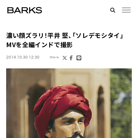
濃い顔ズラリ！
平井 堅
、「ソレデモシタイ」
MVを全編インドで撮影
2014.10.30 12:30
Share