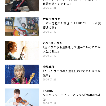
自分をダイレクトに」
2026.07.31
竹森マサユキ
カバーを超えた表現とは？ RE:Chording「天
使達の歌」
2026.07.30
パク・ユチョン
「迷いながらも選択をして進んでいくことが
人生の魅力」
2026.07.30
中島卓偉
「たったひとりの人生を狂わせられたほうが
光栄」
2026.07.29
TAIRIK
ソロメジャーデビューアルバム『Mother』発
売
2026.07.29