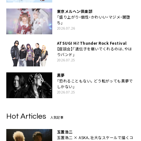
東京メルヘン倶楽部
「盛り上がり・個性・かわいい・マジメ・闇堕
ち」
2026.07.26
ATSUGI Hi！Thunder Rock Festival
【座談会】「遺伝子を継いでくれるのは、やは
りバンド」
2026.07.25
黒夢
「恐れることもない。どう転がっても黒夢で
しかない」
2026.07.25
Hot Articles
人気記事
玉置浩二
玉置浩二 × ASKA、壮大なスケールで描くコ