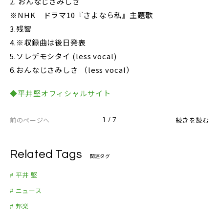
2. おんなじさみしさ
※NHK ドラマ10『さよなら私』主題歌
3.残響
4.※収録曲は後日発表
5.ソレデモシタイ (less vocal)
6.おんなじさみしさ （less vocal）
◆平井堅オフィシャルサイト
前のページへ
続きを読む
1 / 7
Related Tags
関連タグ
# 平井 堅
# ニュース
# 邦楽