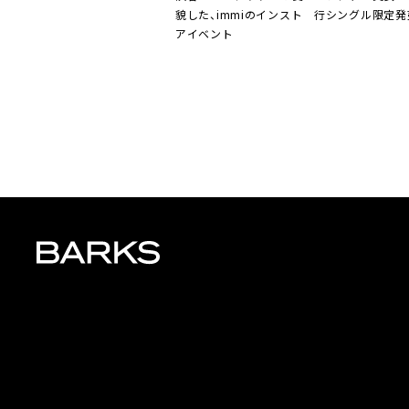
貌した、
immi
のインスト
行シングル限定発
アイベント