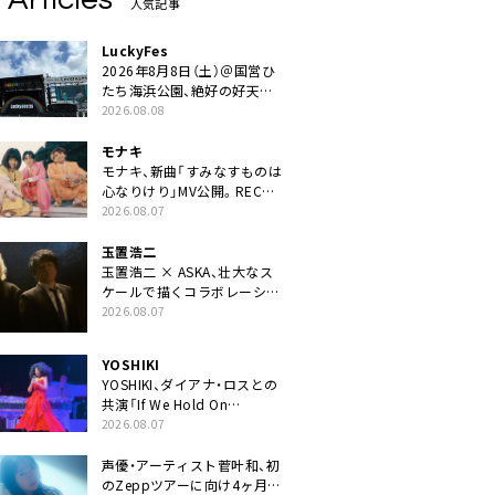
人気記事
LuckyFes
2026年8月8日（土）＠国営ひ
たち海浜公園、絶好の好天の
中＜LuckyFes’26＞開幕
2026.08.08
モナキ
モナキ、新曲「すみなすものは
心なりけり」MV公開。RECの
ギターにEvery Little Thing・
2026.08.07
伊藤一朗参加も
玉置浩二
玉置浩二 × ASKA、壮大なス
ケールで描くコラボレーショ
ン曲「音銀河」リリース決定。
2026.08.07
カップリングには新曲「命の
宿り」収録も
YOSHIKI
YOSHIKI、ダイアナ・ロスとの
共演「If We Hold On
Together」ライブ映像公開
2026.08.07
声優・アーティスト菅叶和、初
のZeppツアーに向け4ヶ月連