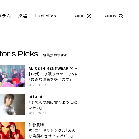
コラム
楽器
LuckyFes
Social
Search
tor’s Picks
編集部おすすめ
ALICE IN MENSWEAR ×
MASCHERA
【レポ】一夜限りのツーマンに
「数奇な運命を感じます」
2026.08.07
hitomi
「その人の胸に響くように歌
いたい」
2026.08.07
仙台貨物
約2年半ぶりシングル「みん
な笑顔ぬさせであげだい」