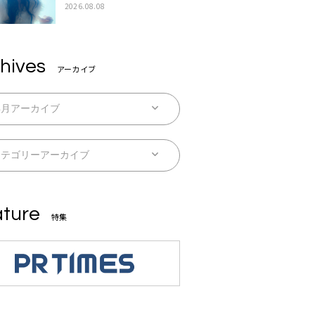
続配信
2026.08.08
hives
アーカイブ
ture
特集