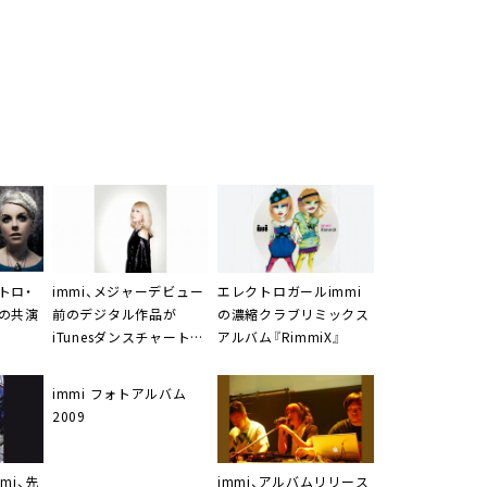
トロ・
immi
、メジャーデビュー
エレクトロガール
immi
の共演
前のデジタル作品が
の濃縮クラブリミックス
iTunesダンスチャート2
アルバム『RimmiX』
位
immi フォトアルバム
2009
mmi
、先
immi
、アルバムリリース