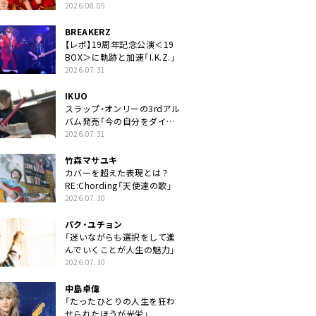
2026.08.05
BREAKERZ
【レポ】19周年記念公演＜19
BOX＞に軌跡と加速「I.K.Z.」
2026.07.31
IKUO
スラップ・オンリーの3rdアル
バム発売「今の自分をダイレ
クトに」
2026.07.31
竹森マサユキ
カバーを超えた表現とは？
RE:Chording「天使達の歌」
2026.07.30
パク・ユチョン
「迷いながらも選択をして進
んでいくことが人生の魅力」
2026.07.30
中島卓偉
「たったひとりの人生を狂わ
せられたほうが光栄」