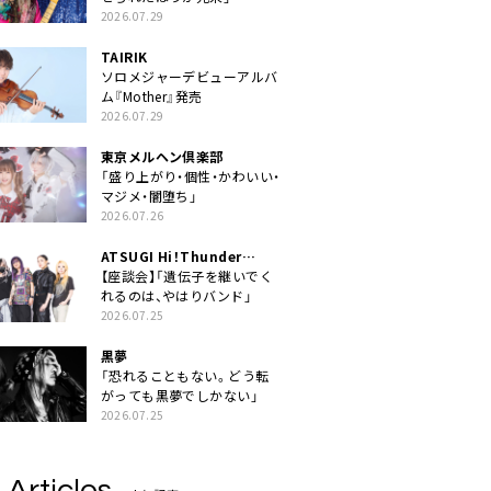
2026.07.29
TAIRIK
ソロメジャーデビューアルバ
ム『Mother』発売
2026.07.29
東京メルヘン倶楽部
「盛り上がり・個性・かわいい・
マジメ・闇堕ち」
2026.07.26
ATSUGI Hi！Thunder
Rock Festival
【座談会】「遺伝子を継いでく
れるのは、やはりバンド」
2026.07.25
黒夢
「恐れることもない。どう転
がっても黒夢でしかない」
2026.07.25
 Articles