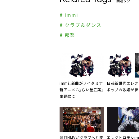
関連タグ
# immi
# クラブ＆ダンス
# 邦楽
immi
、新曲がノイタミナ
日英新世代
エレク
新アニメ『さらい屋五葉』
ポップ
の歌姫が夢
主題歌に
渋谷HMVがクラブへと変
エレクトロ美女
i