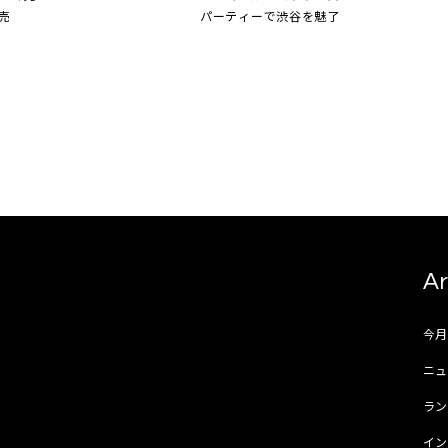
売
パーティーで渋谷を魅了
Ar
今
ニュ
ラ
イ