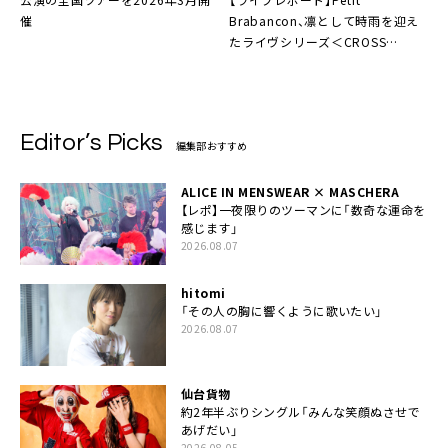
Brabancon、凛として時雨を迎え
催
たライヴシリーズ＜CROSS
COUNTER -02-＞怒涛のステージ
を魅せた初日開催
Editor’s Picks
編集部おすすめ
ALICE IN MENSWEAR × MASCHERA
【レポ】一夜限りのツーマンに「数奇な運命を
感じます」
2026.08.07
hitomi
「その人の胸に響くように歌いたい」
2026.08.07
仙台貨物
約2年半ぶりシングル「みんな笑顔ぬさせで
あげだい」
2026.08.05