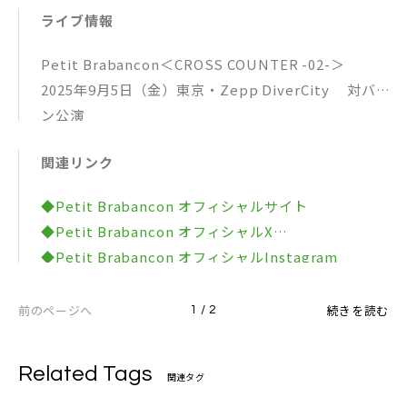
05. Pull the trigger
ライブ情報
04. Rusted Car
06. 非人間、独白に在らず
05. Zenith
07. Loser
Petit Brabancon＜CROSS COUNTER -02-＞
06. Thread & Needle
08. 無秩序は無口と謳う
2025年9月5日（金）東京・Zepp DiverCity 対バ
07. SUNTOWN
09. 渇き
ン公演
10.OBEY
2025年9月13日（土）愛知・名古屋 THE BOTTOM L
11. Mickey
関連リンク
INE ※
12. 疑音
2025年9月14日（日）愛知・名古屋 THE BOTTOM L
◆Petit Brabancon オフィシャルサイト
13. Vendetta
INE ※
◆Petit Brabancon オフィシャルX
2025年9月20日（土）大阪・GORILLA HALL OSAKA
◆Petit Brabancon オフィシャルInstagram
※
◆Petit Brabancon オフィシャルFacebook
2025年9月21日（日）大阪・GORILLA HALL OSAKA
◆Petit Brabancon オフィシャルYouTubeチャンネ
前のページへ
続きを読む
1 / 2
※
ル
2025年9月25日（木）東京・Spotify O-EAST ワン
マン公演
Related Tags
関連タグ
※愛知・大阪の公演のうち、いずれかの日程が対バン