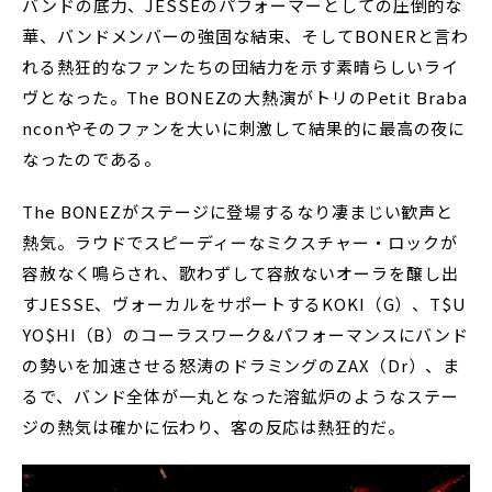
バンドの底力、JESSEのパフォーマーとしての圧倒的な
華、バンドメンバーの強固な結束、そしてBONERと言わ
れる熱狂的なファンたちの団結力を示す素晴らしいライ
ヴとなった。The BONEZの大熱演がトリのPetit Braba
nconやそのファンを大いに刺激して結果的に最高の夜に
なったのである。
The BONEZがステージに登場するなり凄まじい歓声と
熱気。ラウドでスピーディーなミクスチャー・ロックが
容赦なく鳴らされ、歌わずして容赦ないオーラを醸し出
すJESSE、ヴォーカルをサポートするKOKI（G）、T$U
YO$HI（B）のコーラスワーク&パフォーマンスにバンド
の勢いを加速させる怒涛のドラミングのZAX（Dr）、ま
るで、バンド全体が一丸となった溶鉱炉のようなステー
ジの熱気は確かに伝わり、客の反応は熱狂的だ。