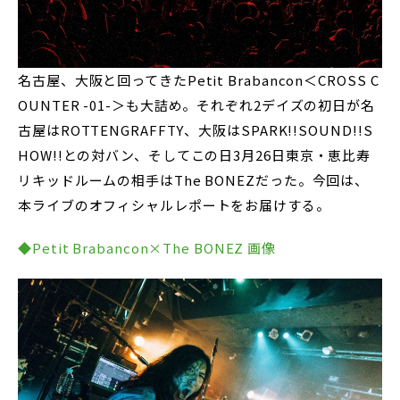
名古屋、大阪と回ってきたPetit Brabancon＜CROSS C
OUNTER -01-＞も大詰め。それぞれ2デイズの初日が名
古屋はROTTENGRAFFTY、大阪はSPARK!!SOUND!!S
HOW!!との対バン、そしてこの日3月26日東京・恵比寿
リキッドルームの相手はThe BONEZだった。今回は、
本ライブのオフィシャルレポートをお届けする。
◆Petit Brabancon×The BONEZ 画像