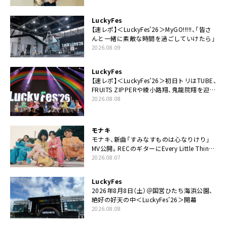
LuckyFes
【速レポ】＜LuckyFes’26＞MyGO!!!!!、「皆さ
んと一緒に素敵な時間を過ごしていけたら」
2026.08.09
LuckyFes
【速レポ】＜LuckyFes’26＞初日トリはTUBE、
FRUITS ZIPPERや綾小路翔、鬼龍院翔を迎え
た豪華コラボも「知ってたらぜひ一緒に歌っ
2026.08.08
てちょうだい」
モナキ
モナキ、新曲「すみなすものは心なりけり」
MV公開。RECのギターにEvery Little Thing・
伊藤一朗参加も
2026.08.07
LuckyFes
2026年8月8日（土）＠国営ひたち海浜公園、
絶好の好天の中＜LuckyFes’26＞開幕
2026.08.08