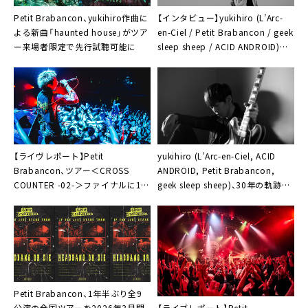
Petit Brabancon、yukihiro作曲に
【インタビュー】yukihiro (L’Arc-
よる新曲「haunted house」がツア
en-Ciel / Petit Brabancon / geek
ー来場者限定で先行試聴可能に
sleep sheep / ACID ANDROID)が
語る豊作の2025年と、2026年の新
たな予感「もっとやりたいですね」
【ライヴレポート】Petit
yukihiro (L’Arc-en-Ciel, ACID
Brabancon、ツアー＜CROSS
ANDROID, Petit Brabancon,
COUNTER -02-＞ファイナルに1時
geek sleep sheep)、30年の軌跡を
間20分の濃密で熱い時間
網羅したムック本発売記念トーク
イベント開催
Petit Brabancon、1年半ぶり全9
【ライブレポート】Petit
公演の全国ツアーを2026年3月開