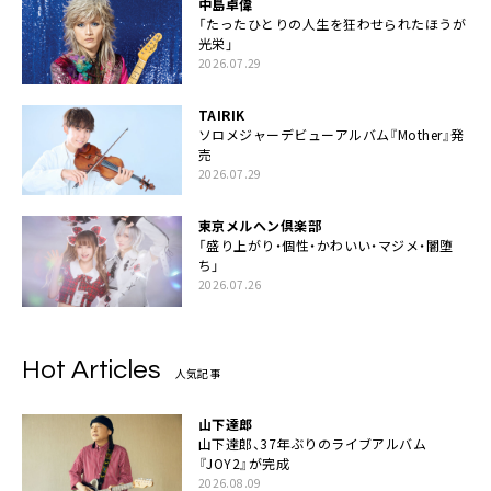
中島卓偉
「たったひとりの人生を狂わせられたほうが
光栄」
2026.07.29
TAIRIK
ソロメジャーデビューアルバム『Mother』発
売
2026.07.29
東京メルヘン倶楽部
「盛り上がり・個性・かわいい・マジメ・闇堕
ち」
2026.07.26
Hot Articles
人気記事
山下達郎
山下達郎、37年ぶりのライブアルバム
『JOY2』が完成
2026.08.09