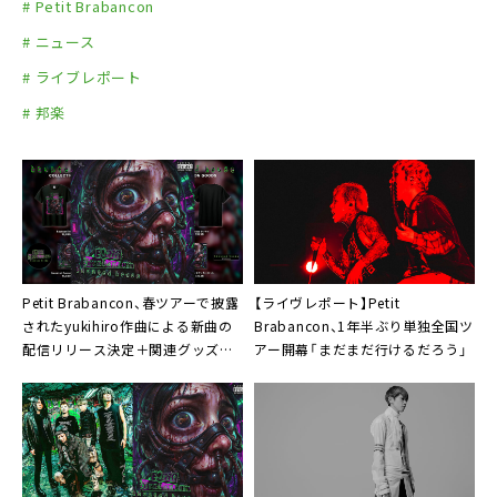
# Petit Brabancon
公演、またはワンマン公演になります
# ニュース
※詳細後日発表
# ライブレポート
# 邦楽
Petit Brabancon、春ツアーで披露
【ライヴレポート】Petit
されたyukihiro作曲による新曲の
Brabancon、1年半ぶり単独全国ツ
配信リリース決定＋関連グッズ販
アー開幕「まだまだ行けるだろう」
売開始