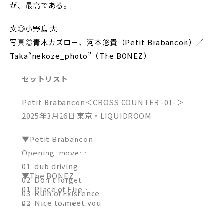
が、最高である。
文◎小野島 大
写真◎青木カズロー、河本悠貴（Petit Brabancon）／
Taka“nekoze_photo”（The BONEZ）
セットリスト
Petit Brabancon＜CROSS COUNTER -01-＞
2025年3月26日 東京・LIQUIDROOM
▼Petit Brabancon
Opening. move
01. dub driving
▼The BONEZ
02. Don’t forget
01. Place of Fire
03. Ruin of Existence
02. Nice to meet you
04. a humble border
03. Love song