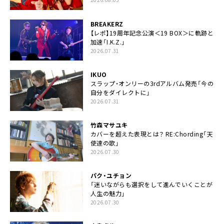
BREAKERZ
【レポ】19周年記念公演＜19 BOX＞に軌跡と
加速「I.K.Z.」
2026.07.31
IKUO
スラップ・オンリーの3rdアルバム発売「今の
自分をダイレクトに」
2026.07.31
竹森マサユキ
カバーを超えた表現とは？ RE:Chording「天
使達の歌」
2026.07.30
パク・ユチョン
「迷いながらも選択をして進んでいくことが
人生の魅力」
2026.07.30