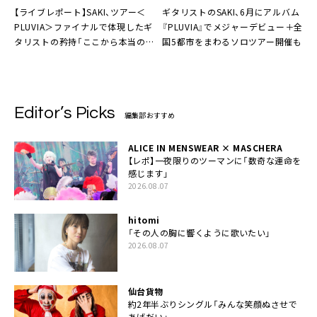
【ライブレポート】SAKI、ツアー＜
ギタリストのSAKI、6月にアルバム
PLUVIA＞ファイナルで体現したギ
『PLUVIA』でメジャーデビュー＋全
タリストの矜持「ここから本当の意
国5都市をまわるソロツアー開催も
味でのスタートが切れる」
Editor’s Picks
編集部おすすめ
ALICE IN MENSWEAR × MASCHERA
【レポ】一夜限りのツーマンに「数奇な運命を
感じます」
2026.08.07
hitomi
「その人の胸に響くように歌いたい」
2026.08.07
仙台貨物
約2年半ぶりシングル「みんな笑顔ぬさせで
あげだい」