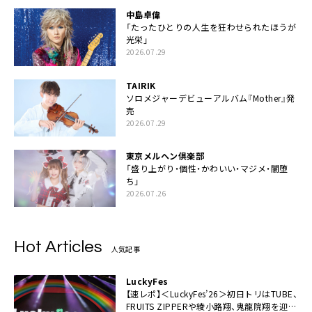
中島卓偉
「たったひとりの人生を狂わせられたほうが
光栄」
2026.07.29
TAIRIK
ソロメジャーデビューアルバム『Mother』発
売
2026.07.29
東京メルヘン倶楽部
「盛り上がり・個性・かわいい・マジメ・闇堕
ち」
2026.07.26
Hot Articles
人気記事
LuckyFes
【速レポ】＜LuckyFes’26＞初日トリはTUBE、
FRUITS ZIPPERや綾小路翔、鬼龍院翔を迎え