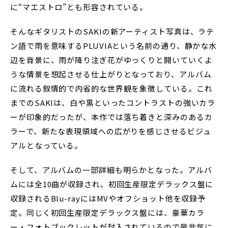
に“マエストロ”とも形容されている。
そんなギタリストのSAKIの新アーティスト写真は、ラテ
ン語で雨を意味するPLUVIAという名前の通り、静かな水
辺を背景に、雨が降り注ぎ花がゆっくりと開いていくよ
うな情景を想起させる仕上がりとなっており、アルバム
に流れる叙情的で内省的な世界観を象徴している。これ
までのSAKIは、白や黒といったコントラストの強いカラ
ーが印象的だったが、本作では落ち着きと深みのあるカ
ラーで、新たな表現領域への広がりを感じさせるビジュ
アルとなっている。
そして、アルバムの一部詳細も明らかとなった。アルバ
ムには全10曲が収録され、初回生産限定デラックス盤に
収録されるBlu-rayにはMVやオフショット他を収録予
定。同じく初回生産限定デラックス盤には、豪華カラ
ー・フォトブックレットが封入されているので是非気に