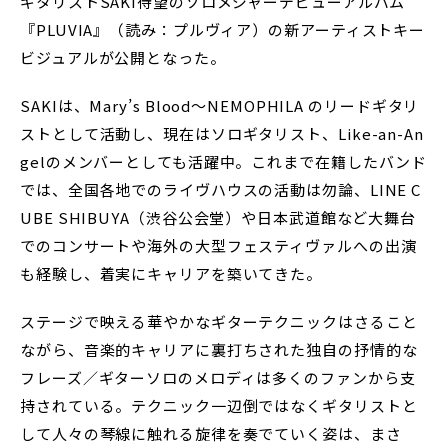
ギタリストSAKI待望のソロメジャーデビューアルバム
『PLUVIA』（読み：プルヴィア）の新アーティストキー
ビジュアルが公開となった。
SAKIは、Mary’s Blood～NEMOPHILA のリードギタリ
ストとして活動し、現在はソロギタリスト、Like-an-An
gelのメンバーとしても活躍中。これまで在籍したバンド
では、全国各地でのライヴハウスの活動は勿論、LINE C
UBE SHIBUYA（渋谷公会堂）や日本武道館など大舞台
でのコンサートや海外の大型フェスティヴァルへの出演
も経験し、着実にキャリアを築いてきた。
ステージで映える華やかなギターテクニックはさること
ながら、音楽的キャリアに裏打ちされた独自の抒情的な
フレーズ／ギターソロのメロディは多くのファンから支
持されている。テクニック一辺倒ではなくギタリストと
して人々の琴線に触れる旋律を奏でていく姿は、まさ