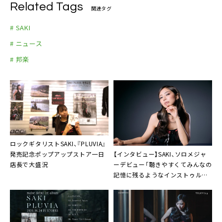
Related Tags
関連タグ
# SAKI
# ニュース
# 邦楽
ロックギタリストSAKI、『PLUVIA』
【インタビュー】SAKI、ソロメジャ
発売記念ポップアップストア一日
ーデビュー「聴きやすくてみんなの
店長で大盛況
記憶に残るようなインストゥルメ
ンタルを」