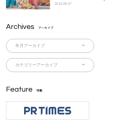
伊藤一朗参加も
2026.08.07
Archives
アーカイブ
Feature
特集