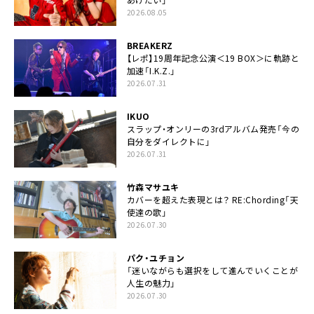
2026.08.05
BREAKERZ
【レポ】19周年記念公演＜19 BOX＞に軌跡と
加速「I.K.Z.」
2026.07.31
IKUO
スラップ・オンリーの3rdアルバム発売「今の
自分をダイレクトに」
2026.07.31
竹森マサユキ
カバーを超えた表現とは？ RE:Chording「天
使達の歌」
2026.07.30
パク・ユチョン
「迷いながらも選択をして進んでいくことが
人生の魅力」
2026.07.30