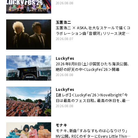
た豪華コラボも「知ってたらぜひ一緒に歌っ
2026.08.08
てちょうだい」
玉置浩二
玉置浩二 × ASKA、壮大なスケールで描くコ
ラボレーション曲「音銀河」リリース決定。
カップリングには新曲「命の宿り」収録も
2026.08.07
LuckyFes
2026年8月8日（土）＠国営ひたち海浜公園、
絶好の好天の中＜LuckyFes’26＞開幕
2026.08.08
LuckyFes
【速レポ】＜LuckyFes’26＞Novelbright「今
日は最高のフェス日和。最高の休日を、最高
の夏休みを作っていきたい」
2026.08.08
モナキ
モナキ、新曲「すみなすものは心なりけり」
MV公開。RECのギターにEvery Little Thing・