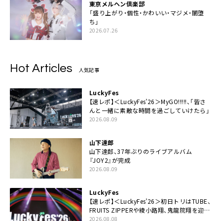
東京メルヘン倶楽部
「盛り上がり・個性・かわいい・マジメ・闇堕
ち」
2026.07.26
Hot Articles
人気記事
LuckyFes
【速レポ】＜LuckyFes’26＞MyGO!!!!!、「皆さ
んと一緒に素敵な時間を過ごしていけたら」
2026.08.09
山下達郎
山下達郎、37年ぶりのライブアルバム
『JOY2』が完成
2026.08.09
LuckyFes
【速レポ】＜LuckyFes’26＞初日トリはTUBE、
FRUITS ZIPPERや綾小路翔、鬼龍院翔を迎え
た豪華コラボも「知ってたらぜひ一緒に歌っ
2026.08.08