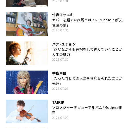
2026.07.31
竹森マサユキ
カバーを超えた表現とは？ RE:Chording「天
使達の歌」
2026.07.30
パク・ユチョン
「迷いながらも選択をして進んでいくことが
人生の魅力」
2026.07.30
中島卓偉
「たったひとりの人生を狂わせられたほうが
光栄」
2026.07.29
TAIRIK
ソロメジャーデビューアルバム『Mother』発
売
2026.07.29