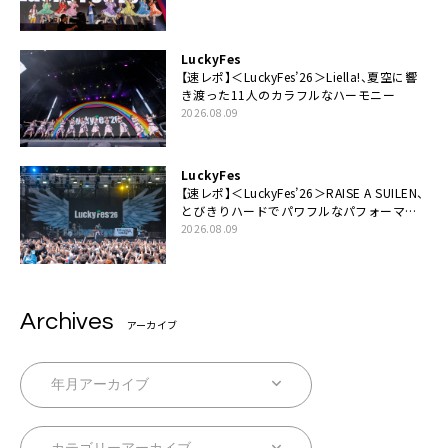
てちょうだい」
LuckyFes
【速レポ】＜LuckyFes’26＞Liella!、夏空に響
き渡った11人のカラフルなハーモニー
2026.08.09
LuckyFes
【速レポ】＜LuckyFes’26＞RAISE A SUILEN、
とびきりハードでパワフルなパフォーマン
ス「一緒に踊っていただけますか？」
2026.08.09
Archives
アーカイブ