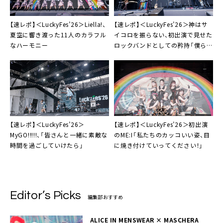
【速レポ】＜LuckyFes’26＞Liella!、
【速レポ】＜LuckyFes’26＞神はサ
夏空に響き渡った11人のカラフル
イコロを振らない、初出演で見せた
なハーモニー
ロックバンドとしての矜持「僕らの
音楽を受け取ってくれてありがと
う」
【速レポ】＜LuckyFes’26＞
【速レポ】＜LuckyFes’26＞初出演
MyGO!!!!!、「皆さんと一緒に素敵な
のME:I「私たちのカッコいい姿、目
時間を過ごしていけたら」
に焼き付けていってください！」
Editor’s Picks
編集部おすすめ
ALICE IN MENSWEAR × MASCHERA