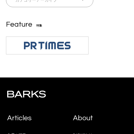
Feature
特集
Articles
About