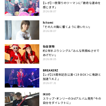
【レポ】一夜限りのツーマンに「数奇な運命を
感じます」
2026.08.07
hitomi
「その人の胸に響くように歌いたい」
2026.08.07
仙台貨物
約2年半ぶりシングル「みんな笑顔ぬさせで
あげだい」
2026.08.05
BREAKERZ
【レポ】19周年記念公演＜19 BOX＞に軌跡と
加速「I.K.Z.」
2026.07.31
IKUO
スラップ・オンリーの3rdアルバム発売「今の
自分をダイレクトに」