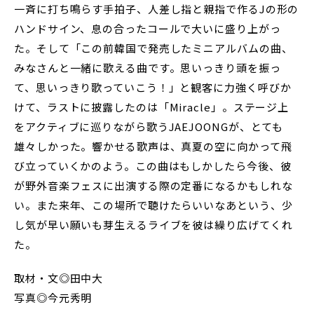
一斉に打ち鳴らす手拍子、人差し指と親指で作るJの形の
ハンドサイン、息の合ったコールで大いに盛り上がっ
た。そして「この前韓国で発売したミニアルバムの曲、
みなさんと一緒に歌える曲です。思いっきり頭を振っ
て、思いっきり歌っていこう！」と観客に力強く呼びか
けて、ラストに披露したのは「Miracle」。ステージ上
をアクティブに巡りながら歌うJAEJOONGが、とても
雄々しかった。響かせる歌声は、真夏の空に向かって飛
び立っていくかのよう。この曲はもしかしたら今後、彼
が野外音楽フェスに出演する際の定番になるかもしれな
い。また来年、この場所で聴けたらいいなあという、少
し気が早い願いも芽生えるライブを彼は繰り広げてくれ
た。
取材・文◎田中大
写真◎今元秀明