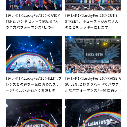
【速レポ】＜LuckyFes’26＞CANDY
【速レポ】＜LuckyFes’26＞CUTIE
TUNE、バンドセットで魅せる7人
STREET、「キューストがみなさん
の全力パフォーマンス「初の
のことをラッキーにします！」
RAINBOW STAGE、やれんのか
～？」
【速レポ】＜LuckyFes’26＞ILLIT、フ
【速レポ】＜LuckyFes’26＞RAISE A
レンズとの絆を一気に深めたステ
SUILEN、とびきりハードでパワフ
ージ「＜LuckyFes＞にお越しのみ
ルなパフォーマンス「一緒に踊って
なさんのエネルギーは本当に最高
いただけますか？」
です！」