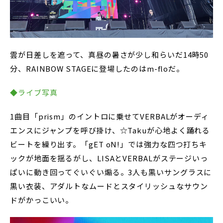
雲が日差しを遮って、真昼の暑さが少し和らいだ14時50
分、RAINBOW STAGEに登場したのはm-floだ。
◆ライブ写真
1曲目「prism」のイントロに乗せてVERBALがオーディ
エンスにジャンプを呼び掛け、☆Takuが心地よく踊れる
ビートを繰り出す。「gET oN!」では強力な四つ打ちキ
ックが地面を揺るがし、LISAとVERBALがステージいっ
ぱいに動き回ってぐいぐい煽る。3人も黒いサングラスに
黒い衣装、アダルトなムードとスタイリッシュなサウン
ドがかっこいい。