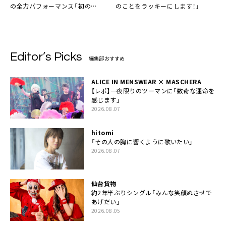
の全力パフォーマンス「初の
のことをラッキーにします！」
RAINBOW STAGE、やれんのか
～？」
Editor’s Picks
編集部おすすめ
ALICE IN MENSWEAR × MASCHERA
【レポ】一夜限りのツーマンに「数奇な運命を
感じます」
2026.08.07
hitomi
「その人の胸に響くように歌いたい」
2026.08.07
仙台貨物
約2年半ぶりシングル「みんな笑顔ぬさせで
あげだい」
2026.08.05