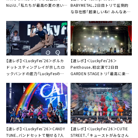
BABYMETAL、2日目トリで圧倒的
NiziU、「私たちが最高の夏の思い
な存在感「超楽しいね！ みんなあり
出にしてみせます」
がとう！」
【速レポ】＜LuckyFes’26＞ポルカ
【速レポ】＜LuckyFes’26＞
ドットスティングレイが示したロ
Penthouse、初出演で2日目
ックバンドの底力「LuckyFesのマ
GARDEN STAGEトリ「最高に楽し
スコットキャラクターである俺た
いです！」
ちが、ライブとは何であるかを教え
てやる」
【速レポ】＜LuckyFes’26＞CANDY
【速レポ】＜LuckyFes’26＞CUTIE
TUNE、バンドセットで魅せる7人
STREET、「キューストがみなさん