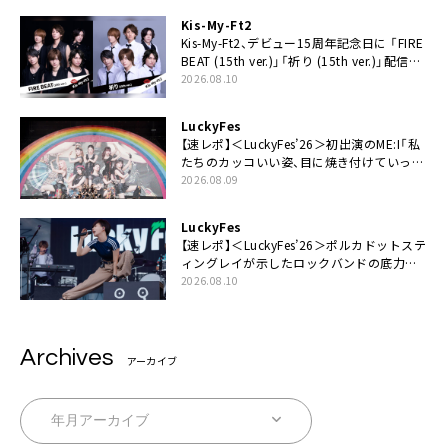
Kis-My-Ft2
Kis-My-Ft2、デビュー15周年記念日に 「FIRE
BEAT (15th ver.)」「祈り (15th ver.)」配信ス
タート
2026.08.10
LuckyFes
【速レポ】＜LuckyFes’26＞初出演のME:I「私
たちのカッコいい姿、目に焼き付けていって
ください！」
2026.08.09
LuckyFes
【速レポ】＜LuckyFes’26＞ポルカドットステ
ィングレイが示したロックバンドの底力
「LuckyFesのマスコットキャラクターである
2026.08.10
俺たちが、ライブとは何であるかを教えてや
る」
Archives
アーカイブ