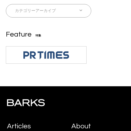
Feature
特集
Articles
About