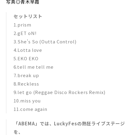
写真◎青木早霞
セットリスト
1.prism
2.gET oN!
3.She’s So (Outta Control)
4.Lotta love
5.EKO EKO
6.tell me tell me
7.break up
8.Reckless
9.let go (Reggae Disco Rockers Remix)
10.miss you
11.come again
「ABEMA」では、LuckyFesの熱狂ライブステージ
を、