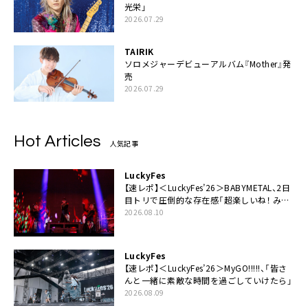
光栄」
2026.07.29
TAIRIK
ソロメジャーデビューアルバム『Mother』発
売
2026.07.29
Hot Articles
人気記事
LuckyFes
【速レポ】＜LuckyFes’26＞BABYMETAL、2日
目トリで圧倒的な存在感「超楽しいね！ みん
なありがとう！」
2026.08.10
LuckyFes
【速レポ】＜LuckyFes’26＞MyGO!!!!!、「皆さ
んと一緒に素敵な時間を過ごしていけたら」
2026.08.09