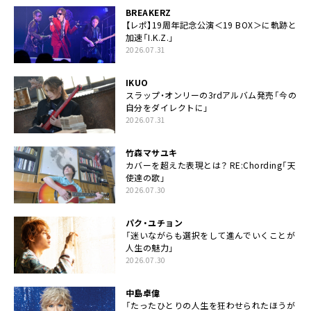
BREAKERZ
【レポ】19周年記念公演＜19 BOX＞に軌跡と
加速「I.K.Z.」
2026.07.31
IKUO
スラップ・オンリーの3rdアルバム発売「今の
自分をダイレクトに」
2026.07.31
竹森マサユキ
カバーを超えた表現とは？ RE:Chording「天
使達の歌」
2026.07.30
パク・ユチョン
「迷いながらも選択をして進んでいくことが
人生の魅力」
2026.07.30
中島卓偉
「たったひとりの人生を狂わせられたほうが