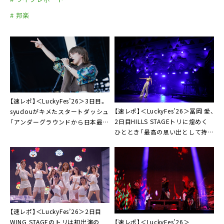
# 邦楽
【速レポ】＜LuckyFes’26＞3日目。
【速レポ】＜LuckyFes’26＞冨岡 愛、
syudouがキメたスタートダッシュ
2日目HILLS STAGEトリに煌めく
「アンダーグラウンドから日本最大
ひととき「最高の思い出として持っ
級の最大ステージに！」
て帰れるように」
【速レポ】＜LuckyFes’26＞2日目
【速レポ】＜LuckyFes’26＞
WING STAGEのトリは初出演の