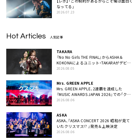
【レポ】「この制約があるからこそ俺は面白く
なってる」
2026.07.23
Hot Articles
人気記事
TAKARA
『No No Girls THE FINAL』からASHA＆
KOKONAによるユニット・TAKARAがデビュ
ー
2026.08.05
Mrs. GREEN APPLE
Mrs. GREEN APPLE、2連覇を達成した
『MUSIC AWARDS JAPAN 2026』での「クス
シキ」ライブパフォーマンスをYouTube公開
2026.08.06
ASKA
ASKA、『ASKA CONCERT 2026 昭和が見て
いたクリスマス!? 』発売＆上映決定
2026.08.06