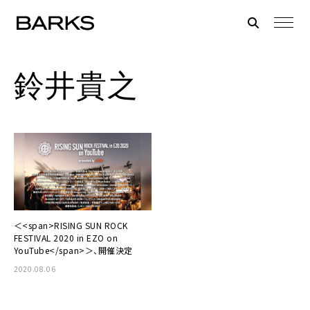
鈴井貴之
＜<span>RISING SUN ROCK
FESTIVAL 2020 in EZO on
YouTube</span>＞、開催決定
2020.08.06