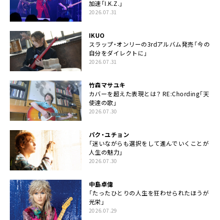
加速「I.K.Z.」
2026.07.31
IKUO
スラップ・オンリーの3rdアルバム発売「今の
自分をダイレクトに」
2026.07.31
竹森マサユキ
カバーを超えた表現とは？ RE:Chording「天
使達の歌」
2026.07.30
パク・ユチョン
「迷いながらも選択をして進んでいくことが
人生の魅力」
2026.07.30
中島卓偉
「たったひとりの人生を狂わせられたほうが
光栄」
2026.07.29