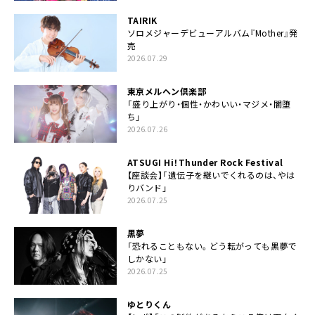
TAIRIK
ソロメジャーデビューアルバム『Mother』発
売
2026.07.29
東京メルヘン倶楽部
「盛り上がり・個性・かわいい・マジメ・闇堕
ち」
2026.07.26
ATSUGI Hi！Thunder Rock Festival
【座談会】「遺伝子を継いでくれるのは、やは
りバンド」
2026.07.25
黒夢
「恐れることもない。どう転がっても黒夢で
しかない」
2026.07.25
ゆとりくん