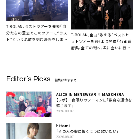
T-BOLAN、ラストツアーを発表「自
分たちの意志でこのツアーに“ラス
T-BOLAN、全曲“歌える”ベストヒ
ト”という名前を刻む決断をしまし
ットツアーを9月より開催「47都道
た」
府県、全ての街へ、君に会いに行
く」
Editor’s Picks
編集部おすすめ
ALICE IN MENSWEAR × MASCHERA
【レポ】一夜限りのツーマンに「数奇な運命を
感じます」
2026.08.07
hitomi
「その人の胸に響くように歌いたい」
2026.08.07