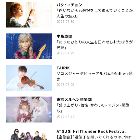
パク・ユチョン
「迷いながらも選択をして進んでいくことが
人生の魅力」
2026.07.30
中島卓偉
「たったひとりの人生を狂わせられたほうが
光栄」
2026.07.29
TAIRIK
ソロメジャーデビューアルバム『Mother』発
売
2026.07.29
東京メルヘン倶楽部
「盛り上がり・個性・かわいい・マジメ・闇堕
ち」
2026.07.26
ATSUGI Hi！Thunder Rock Festival
【座談会】「遺伝子を継いでくれるのは、やは