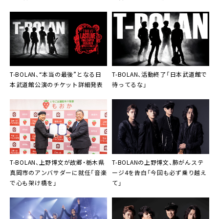
SUMMIT＞、2年ぶりに開催決定
T-BOLAN、“本当の最後”となる日
T-BOLAN、活動終了「日本武道館で
本武道館公演のチケット詳細発表
待ってるな」
T-BOLAN、上野博文が故郷・栃木県
T-BOLANの上野博文、肺がんステ
真岡市のアンバサダーに就任「音楽
ージ4を告白「今回も必ず乗り越え
で心も架け橋を」
て」