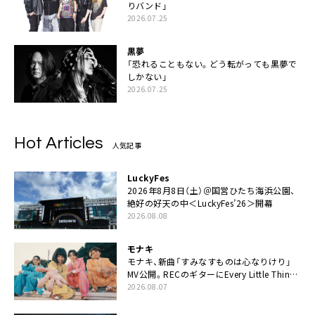
りバンド」
2026.07.25
黒夢
「恐れることもない。どう転がっても黒夢で
しかない」
2026.07.25
Hot Articles
人気記事
LuckyFes
2026年8月8日（土）＠国営ひたち海浜公園、
絶好の好天の中＜LuckyFes’26＞開幕
2026.08.08
モナキ
モナキ、新曲「すみなすものは心なりけり」
MV公開。RECのギターにEvery Little Thing・
伊藤一朗参加も
2026.08.07