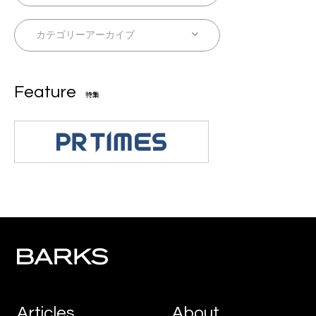
Feature
特集
Articles
About