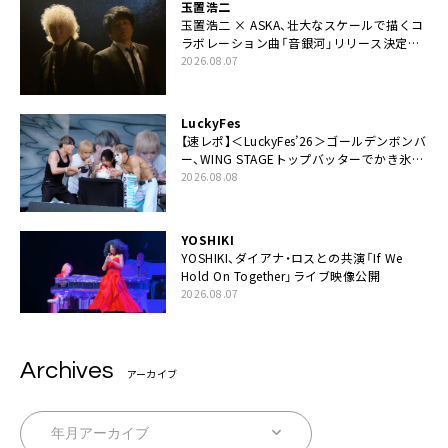
玉置浩二
玉置浩二 × ASKA、壮大なスケールで描くコ
ラボレーション曲「音銀河」リリース決定。
カップリングには新曲「命の宿り」収録も
2026.08.07
LuckyFes
【速レポ】＜LuckyFes’26＞ゴールデンボンバ
ー、WING STAGEトップバッターでかき氷爆
食いや瓦割り「みなさん完璧です！」
2026.08.08
YOSHIKI
YOSHIKI、ダイアナ・ロスとの共演「If We
Hold On Together」ライブ映像公開
2026.08.07
Archives
アーカイブ