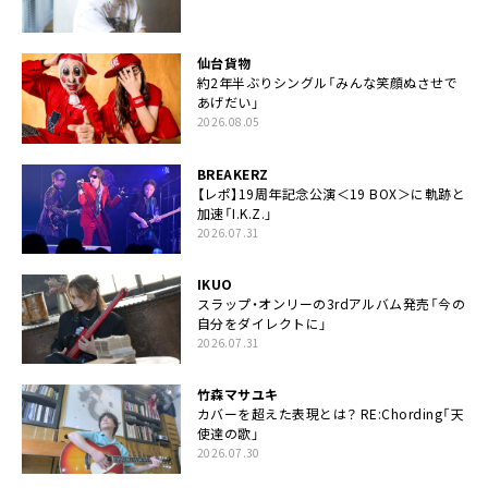
仙台貨物
約2年半ぶりシングル「みんな笑顔ぬさせで
あげだい」
2026.08.05
BREAKERZ
【レポ】19周年記念公演＜19 BOX＞に軌跡と
加速「I.K.Z.」
2026.07.31
IKUO
スラップ・オンリーの3rdアルバム発売「今の
自分をダイレクトに」
2026.07.31
竹森マサユキ
カバーを超えた表現とは？ RE:Chording「天
使達の歌」
2026.07.30