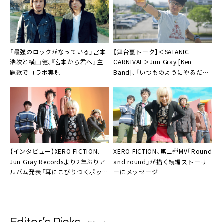
「最強のロックがなっている」
宮本
【舞台裏トーク】＜SATANIC
浩次
と
横山健
、『宮本から君へ』主
CARNIVAL＞
Jun Gray [Ken
題歌でコラボ実現
Band]
、「いつものようにやるだ
け。変な気負いは全くないよ」
【インタビュー】
XERO FICTION
、
XERO FICTION
、第二弾MV「Round
Jun Gray Recordsより2年ぶりア
and round」が描く続編ストーリ
ルバム発表「耳にこびりつくポッ
ーにメッセージ
プ」
Editor’s Picks