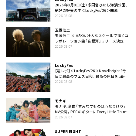
2026年8月8日（土）＠国営ひたち海浜公園、
絶好の好天の中＜LuckyFes’26＞開幕
2026.08.08
玉置浩二
玉置浩二 × ASKA、壮大なスケールで描くコ
ラボレーション曲「音銀河」リリース決定。
カップリングには新曲「命の宿り」収録も
2026.08.07
LuckyFes
【速レポ】＜LuckyFes’26＞Novelbright「今
日は最高のフェス日和。最高の休日を、最高
の夏休みを作っていきたい」
2026.08.08
モナキ
モナキ、新曲「すみなすものは心なりけり」
MV公開。RECのギターにEvery Little Thing・
伊藤一朗参加も
2026.08.07
SUPER EIGHT