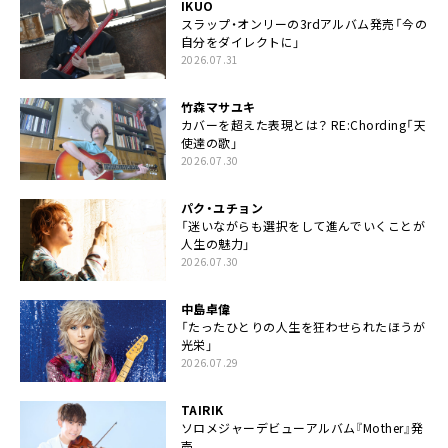
IKUO
スラップ・オンリーの3rdアルバム発売「今の
自分をダイレクトに」
2026.07.31
竹森マサユキ
カバーを超えた表現とは？ RE:Chording「天
使達の歌」
2026.07.30
パク・ユチョン
「迷いながらも選択をして進んでいくことが
人生の魅力」
2026.07.30
中島卓偉
「たったひとりの人生を狂わせられたほうが
光栄」
2026.07.29
TAIRIK
ソロメジャーデビューアルバム『Mother』発
売