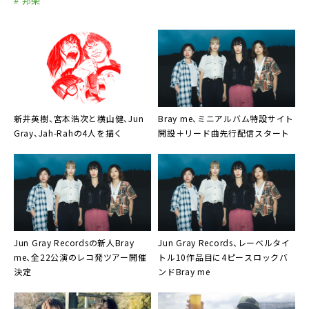
# 邦楽
新井英樹
、
宮本浩次
と
横山健
、
Jun
Bray me
、ミニアルバム特設サイト
Gray
、
Jah-Rah
の4人を描く
開設＋リード曲先行配信スタート
Jun Gray Recordsの新人
Bray
Jun Gray Records、レーベルタイ
me
、全22公演のレコ発ツアー開催
トル10作品目に4ピースロックバ
決定
ンド
Bray me