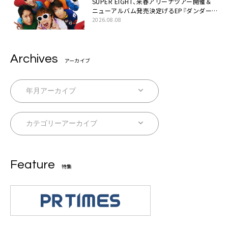
SUPER EIGHT、来春アリーナツアー開催＆
ニューアルバム発売決定げるEP『ダンダー
ラ』本日リリース
2026.08.08
Archives
アーカイブ
Feature
特集