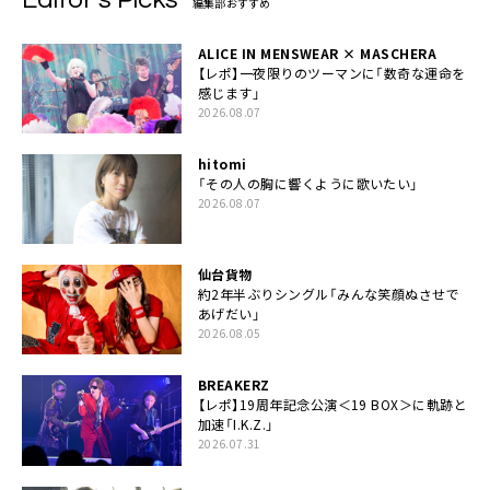
編集部おすすめ
ALICE IN MENSWEAR × MASCHERA
【レポ】一夜限りのツーマンに「数奇な運命を
感じます」
2026.08.07
hitomi
「その人の胸に響くように歌いたい」
2026.08.07
仙台貨物
約2年半ぶりシングル「みんな笑顔ぬさせで
あげだい」
2026.08.05
BREAKERZ
【レポ】19周年記念公演＜19 BOX＞に軌跡と
加速「I.K.Z.」
2026.07.31