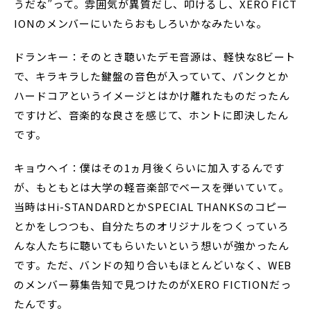
うだな”って。雰囲気が異質だし、叩けるし、XERO FICT
IONのメンバーにいたらおもしろいかなみたいな。
ドランキー：そのとき聴いたデモ音源は、軽快な8ビート
で、キラキラした鍵盤の音色が入っていて、パンクとか
ハードコアというイメージとはかけ離れたものだったん
ですけど、音楽的な良さを感じて、ホントに即決したん
です。
キョウヘイ：僕はその1ヵ月後くらいに加入するんです
が、もともとは大学の軽音楽部でベースを弾いていて。
当時はHi-STANDARDとかSPECIAL THANKSのコピー
とかをしつつも、自分たちのオリジナルをつくっていろ
んな人たちに聴いてもらいたいという想いが強かったん
です。ただ、バンドの知り合いもほとんどいなく、WEB
のメンバー募集告知で見つけたのがXERO FICTIONだっ
たんです。