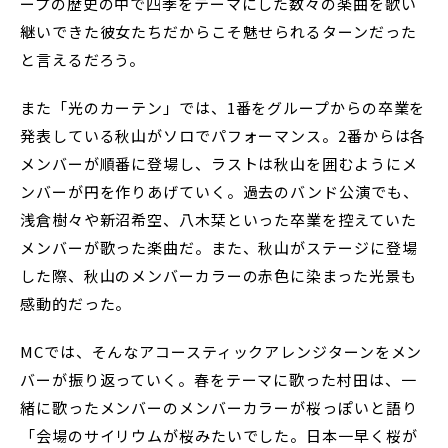
ープの歴史の中で四季をテーマにした数々の楽曲を歌い
継いできた彼女たちだからこそ魅せられるターンだった
と言えるだろう。
また「光のカーテン」では、1番をグループからの卒業を
発表している秋山がソロでパフォーマンス。2番からは各
メンバーが順番に登場し、ラストは秋山を囲むようにメ
ンバーが円を作りあげていく。過去のバンド公演でも、
浅倉樹々や新沼希空、八木栞といった卒業を控えていた
メンバーが歌った楽曲だ。また、秋山がステージに登場
した際、秋山のメンバーカラーの赤色に染まった光景も
感動的だった。
MCでは、そんなアコースティックアレンジターンをメン
バーが振り返っていく。春をテーマに歌った村田は、一
緒に歌ったメンバーのメンバーカラーが桜っぽいと語り
「会場のサイリウムが桜みたいでした。日本一早く桜が