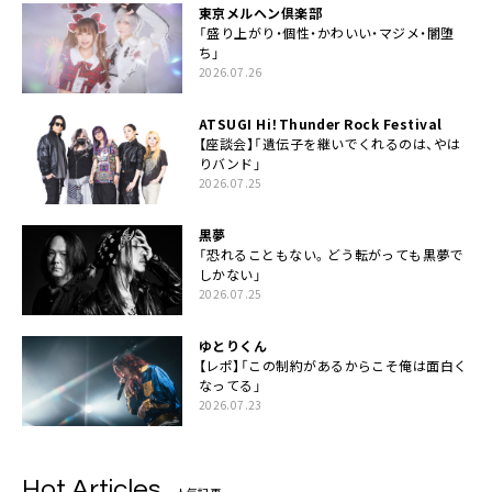
東京メルヘン倶楽部
「盛り上がり・個性・かわいい・マジメ・闇堕
ち」
2026.07.26
ATSUGI Hi！Thunder Rock Festival
【座談会】「遺伝子を継いでくれるのは、やは
りバンド」
2026.07.25
黒夢
「恐れることもない。どう転がっても黒夢で
しかない」
2026.07.25
ゆとりくん
【レポ】「この制約があるからこそ俺は面白く
なってる」
2026.07.23
Hot Articles