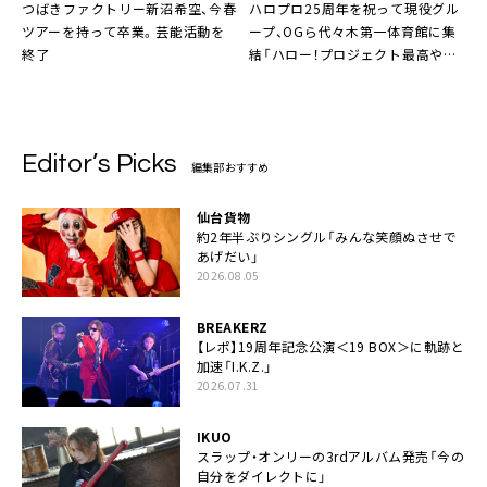
つばきファクトリー新沼希空、今春
ハロプロ25周年を祝って現役グル
ツアーを持って卒業。芸能活動を
ープ、OGら代々木第一体育館に集
終了
結「ハロー！プロジェクト最高や
ね！」
Editor’s Picks
編集部おすすめ
仙台貨物
約2年半ぶりシングル「みんな笑顔ぬさせで
あげだい」
2026.08.05
BREAKERZ
【レポ】19周年記念公演＜19 BOX＞に軌跡と
加速「I.K.Z.」
2026.07.31
IKUO
スラップ・オンリーの3rdアルバム発売「今の
自分をダイレクトに」