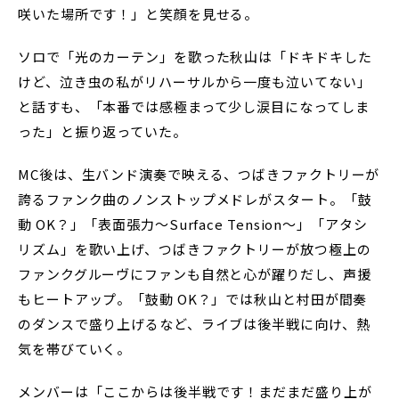
咲いた場所です！」と笑顔を見せる。
ソロで「光のカーテン」を歌った秋山は「ドキドキした
けど、泣き虫の私がリハーサルから一度も泣いてない」
と話すも、「本番では感極まって少し涙目になってしま
った」と振り返っていた。
MC後は、生バンド演奏で映える、つばきファクトリーが
誇るファンク曲のノンストップメドレがスタート。「鼓
動 OK？」「表面張力～Surface Tension～」「アタシ
リズム」を歌い上げ、つばきファクトリーが放つ極上の
ファンクグルーヴにファンも自然と心が躍りだし、声援
もヒートアップ。「鼓動 OK？」では秋山と村田が間奏
のダンスで盛り上げるなど、ライブは後半戦に向け、熱
気を帯びていく。
メンバーは「ここからは後半戦です！まだまだ盛り上が