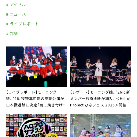
# アイドル
# ニュース
# ライブレポート
# 邦楽
【ライブレポート】モーニング
【レポート】モーニング娘。’26に新
娘。’26、牧野真莉愛の卒業公演が
メンバー杉原明紗が加入。＜Hello!
日本武道館に決定「目に焼き付けて
Project ひなフェス 2026＞開催
ほしいと思います」