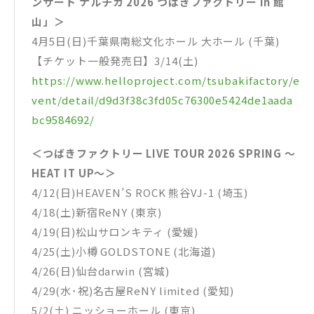
ンサート ナルチカ 2026 つばきファクトリー in 館
山」＞
4月5日(日)千葉県南総文化ホール 大ホール (千葉)
【チケット一般発売日】3/14(土)
https://www.helloproject.com/tsubakifactory/e
vent/detail/d9d3f38c3fd05c76300e5424de1aada
bc9584692/
＜つばきファクトリー LIVE TOUR 2026 SPRING ～
HEAT IT UP～＞
4/12(日)HEAVEN’S ROCK 熊谷VJ-1 (埼玉)
4/18(土)新宿ReNY (東京)
4/19(日)松山サロンキティ (愛媛)
4/25(土)小樽 GOLDSTONE (北海道)
4/26(日)仙台darwin (宮城)
4/29(水･祝)名古屋ReNY limited (愛知)
5/2(土) ニッショーホール (東京)