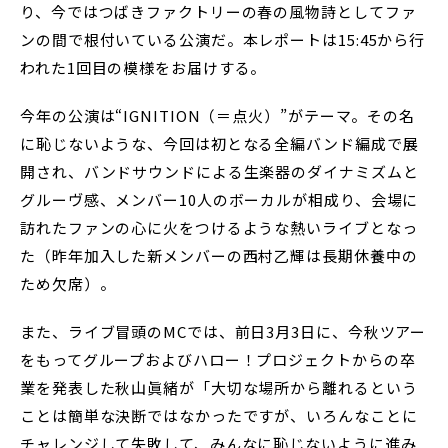
り、今ではつばきファクトリーの春の風物詩としてファ
ンの間で根付いている公演だ。本レポートは15:45から行
われた1回目の模様をお届けする。
今年の公演は“IGNITION（＝点火）”がテーマ。その名
に恥じないような、今回は初となる全編バンド編成で展
開され、バンドサウンドによる生楽器のダイナミズムと
グルーヴ感、メンバー10人のボーカルが相成り、会場に
訪れたファンの心に火をつけるような熱いライブとなっ
た（昨年加入した新メンバーの西村乙輝は長期休養中の
ため欠席）。
また、ライブ冒頭のMCでは、前日3月3日に、今秋ツアー
をもってグループおよびハロー！プロジェクトからの卒
業を発表した秋山眞緒が「大切な場所から離れるという
ことは簡単な決断ではなかったですが、いろんなことに
チャレンジして失敗して、みんなに恥じないように進み