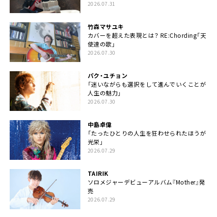
2026.07.31
竹森マサユキ
カバーを超えた表現とは？ RE:Chording「天
使達の歌」
2026.07.30
パク・ユチョン
「迷いながらも選択をして進んでいくことが
人生の魅力」
2026.07.30
中島卓偉
「たったひとりの人生を狂わせられたほうが
光栄」
2026.07.29
TAIRIK
ソロメジャーデビューアルバム『Mother』発
売
2026.07.29