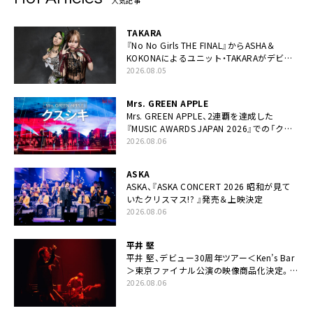
人気記事
TAKARA
『No No Girls THE FINAL』からASHA＆
KOKONAによるユニット・TAKARAがデビュ
ー
2026.08.05
Mrs. GREEN APPLE
Mrs. GREEN APPLE、2連覇を達成した
『MUSIC AWARDS JAPAN 2026』での「クス
シキ」ライブパフォーマンスをYouTube公開
2026.08.06
ASKA
ASKA、『ASKA CONCERT 2026 昭和が見て
いたクリスマス!? 』発売＆上映決定
2026.08.06
平井 堅
平井 堅、デビュー30周年ツアー＜Ken’s Bar
＞東京ファイナル公演の映像商品化決定。ブ
ックレットには平井堅のメッセージ掲載も
2026.08.06