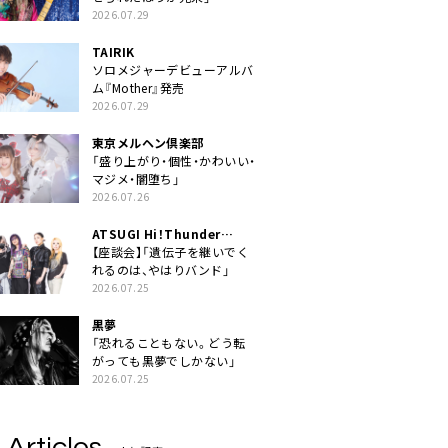
2026.07.29
TAIRIK
ソロメジャーデビューアルバ
ム『Mother』発売
2026.07.29
東京メルヘン倶楽部
「盛り上がり・個性・かわいい・
マジメ・闇堕ち」
2026.07.26
ATSUGI Hi！Thunder
Rock Festival
【座談会】「遺伝子を継いでく
れるのは、やはりバンド」
2026.07.25
黒夢
「恐れることもない。どう転
がっても黒夢でしかない」
2026.07.25
 Articles