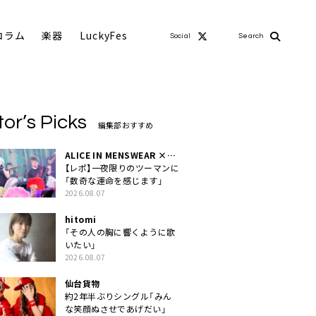
コラム
楽器
LuckyFes
Social
Search
tor’s Picks
編集部おすすめ
ALICE IN MENSWEAR ×
MASCHERA
【レポ】一夜限りのツーマンに
「数奇な運命を感じます」
2026.08.07
hitomi
「その人の胸に響くように歌
いたい」
2026.08.07
仙台貨物
約2年半ぶりシングル「みん
な笑顔ぬさせであげだい」