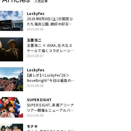
人気記事
LuckyFes
2026年8月8日（土）＠国営ひ
たち海浜公園、絶好の好天の
中＜LuckyFes’26＞開幕
2026.08.08
玉置浩二
玉置浩二 × ASKA、壮大なス
ケールで描くコラボレーショ
ン曲「音銀河」リリース決定。
2026.08.07
カップリングには新曲「命の
宿り」収録も
LuckyFes
【速レポ】＜LuckyFes’26＞
Novelbright「今日は最高のフ
ェス日和。最高の休日を、最
2026.08.08
高の夏休みを作っていきた
い」
SUPER EIGHT
SUPER EIGHT、来春アリーナ
ツアー開催＆ニューアルバム
発売決定げるEP『ダンダー
2026.08.08
ラ』本日リリース
モナキ