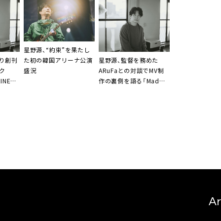
星野源、“約束”を果たし
より創刊
星野源、監督を務めた
た初の韓国アリーナ公演
ク
ARuFaとの対談でMV制
盛況
INE
作の裏側を語る「Mad
2026』が
Hope（feat. Louis Cole,
定
Sam Gendel, Sam
Wilkes）」BTSトーク動画
公開
Ar