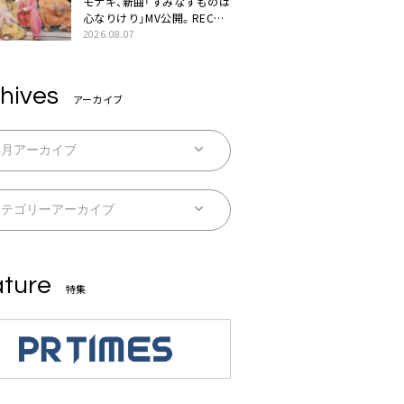
モナキ、新曲「すみなすものは
心なりけり」MV公開。RECの
ギターにEvery Little Thing・
2026.08.07
伊藤一朗参加も
hives
アーカイブ
ture
特集