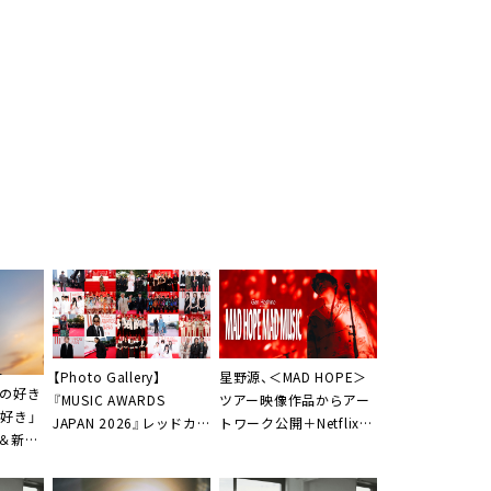
【Photo Gallery】
星野源、＜MAD HOPE＞
君の好き
『MUSIC AWARDS
ツアー映像作品からアー
好き」
JAPAN 2026』レッドカ
トワーク公開＋Netflixで
＆新ビ
ーペットに降り立った67
特別編集版を独占配信
組の全画像公開