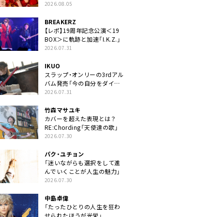
2026.08.05
BREAKERZ
【レポ】19周年記念公演＜19
BOX＞に軌跡と加速「I.K.Z.」
2026.07.31
IKUO
スラップ・オンリーの3rdアル
バム発売「今の自分をダイレ
クトに」
2026.07.31
竹森マサユキ
カバーを超えた表現とは？
RE:Chording「天使達の歌」
2026.07.30
パク・ユチョン
「迷いながらも選択をして進
んでいくことが人生の魅力」
2026.07.30
中島卓偉
「たったひとりの人生を狂わ
せられたほうが光栄」