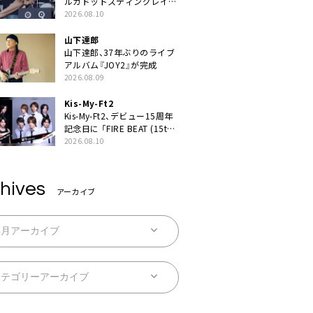
ルカドットスティングレイが
示したロックバンドの底力
2026.08.10
「LuckyFesのマスコットキャ
ラクターである俺たちが、ラ
山下達郎
イブとは何であるかを教えて
山下達郎、37年ぶりのライブ
やる」
アルバム『JOY2』が完成
2026.08.09
Kis-My-Ft2
Kis-My-Ft2、デビュー15周年
記念日に 「FIRE BEAT (15th
ver.)」「祈り (15th ver.)」配信
2026.08.10
スタート
hives
アーカイブ