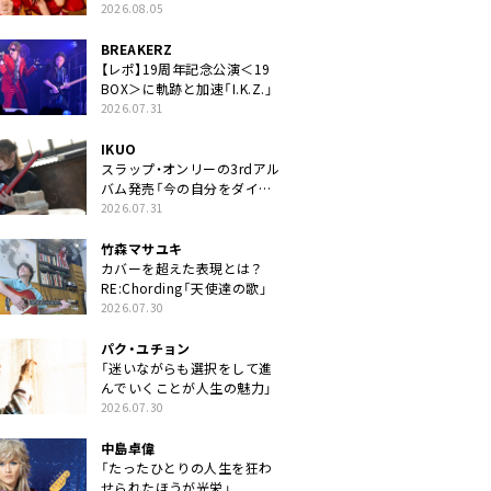
2026.08.05
BREAKERZ
【レポ】19周年記念公演＜19
BOX＞に軌跡と加速「I.K.Z.」
2026.07.31
IKUO
スラップ・オンリーの3rdアル
バム発売「今の自分をダイレ
クトに」
2026.07.31
竹森マサユキ
カバーを超えた表現とは？
RE:Chording「天使達の歌」
2026.07.30
パク・ユチョン
「迷いながらも選択をして進
んでいくことが人生の魅力」
2026.07.30
中島卓偉
「たったひとりの人生を狂わ
せられたほうが光栄」