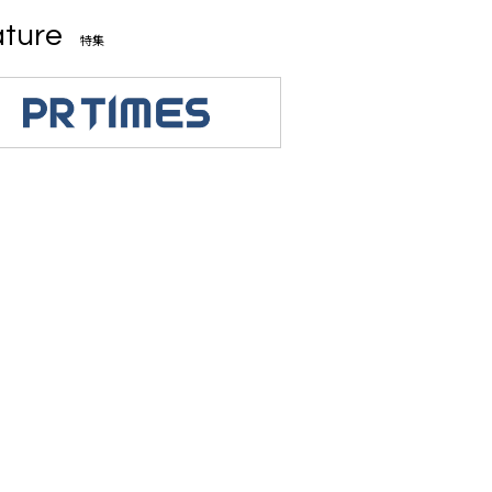
ture
特集