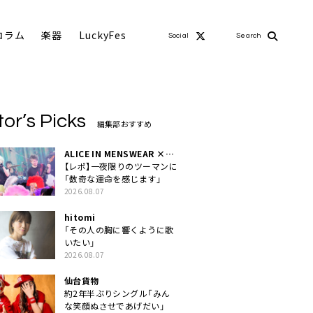
コラム
楽器
LuckyFes
Social
Search
tor’s Picks
編集部おすすめ
ALICE IN MENSWEAR ×
MASCHERA
【レポ】一夜限りのツーマンに
「数奇な運命を感じます」
2026.08.07
hitomi
「その人の胸に響くように歌
いたい」
2026.08.07
仙台貨物
約2年半ぶりシングル「みん
な笑顔ぬさせであげだい」