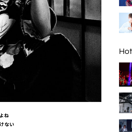
Hot
よね
けない