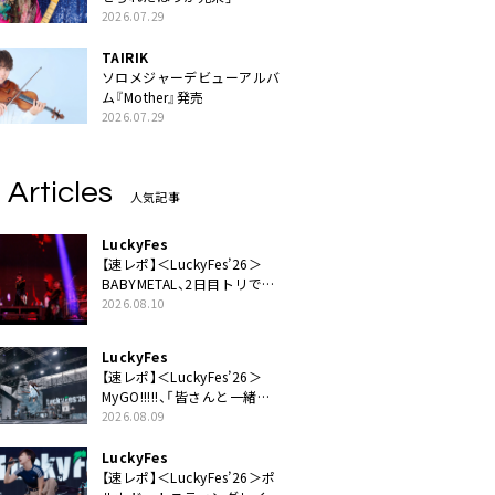
2026.07.29
TAIRIK
ソロメジャーデビューアルバ
ム『Mother』発売
2026.07.29
 Articles
人気記事
LuckyFes
【速レポ】＜LuckyFes’26＞
BABYMETAL、2日目トリで圧
倒的な存在感「超楽しいね！
2026.08.10
みんなありがとう！」
LuckyFes
【速レポ】＜LuckyFes’26＞
MyGO!!!!!、「皆さんと一緒に
素敵な時間を過ごしていけた
2026.08.09
ら」
LuckyFes
【速レポ】＜LuckyFes’26＞ポ