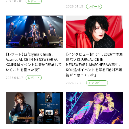
レポート
2026.05.01
レポート
2026.04.19
【レポート】La’cryma Christi、
【インタビュー】michi.、2026年の濃
ALvino、ALICE IN MENSWEARが、
厚なソロ活動、ALICE IN
KOJI追悼イベントに集結“継承して
MENSWEARとMASCHERAの再生、
いくことを誓った夜”
KOJI追悼イベントを語る「絶対不可
能だと思っていた」
レポート
2026.04.17
インタビュー
2026.02.21