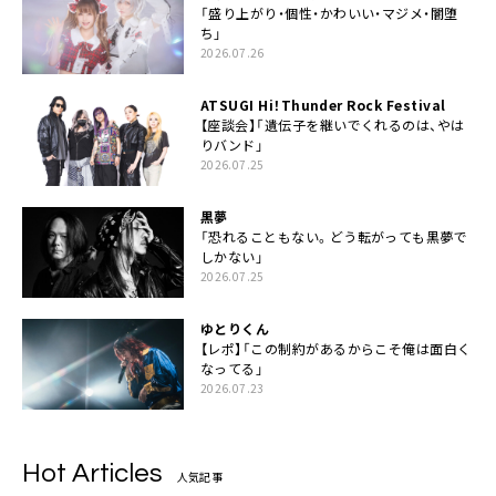
「盛り上がり・個性・かわいい・マジメ・闇堕
ち」
2026.07.26
ATSUGI Hi！Thunder Rock Festival
【座談会】「遺伝子を継いでくれるのは、やは
りバンド」
2026.07.25
黒夢
「恐れることもない。どう転がっても黒夢で
しかない」
2026.07.25
ゆとりくん
【レポ】「この制約があるからこそ俺は面白く
なってる」
2026.07.23
Hot Articles
人気記事