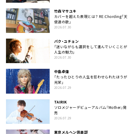
竹森マサユキ
カバーを超えた表現とは？ RE:Chording「天
使達の歌」
2026.07.30
パク・ユチョン
「迷いながらも選択をして進んでいくことが
人生の魅力」
2026.07.30
中島卓偉
「たったひとりの人生を狂わせられたほうが
光栄」
2026.07.29
TAIRIK
ソロメジャーデビューアルバム『Mother』発
売
2026.07.29
東京メルヘン倶楽部