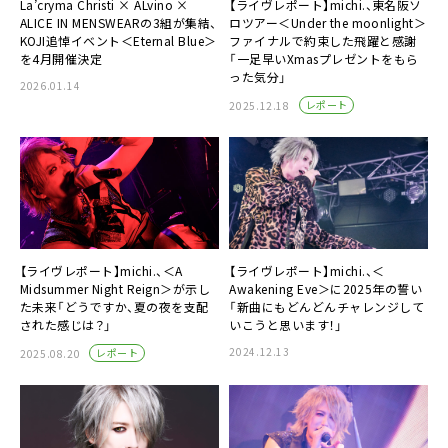
La’cryma Christi × ALvino ×
【ライヴレポート】michi.、東名阪ソ
ALICE IN MENSWEARの3組が集結、
ロツアー＜Under the moonlight＞
KOJI追悼イベント＜Eternal Blue＞
ファイナルで約束した飛躍と感謝
を4月開催決定
「一足早いXmasプレゼントをもら
った気分」
2026.01.14
レポート
2025.12.18
【ライヴレポート】michi.、＜A
【ライヴレポート】michi.、＜
Midsummer Night Reign＞が示し
Awakening Eve＞に2025年の誓い
た未来「どうですか、夏の夜を支配
「新曲にもどんどんチャレンジして
された感じは？」
いこうと思います！」
2024.12.13
レポート
2025.08.20