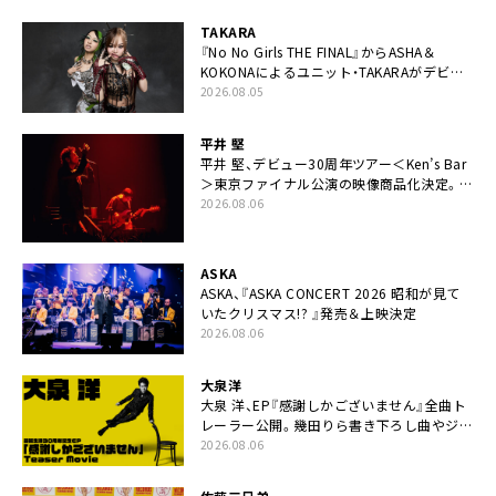
TAKARA
『No No Girls THE FINAL』からASHA＆
KOKONAによるユニット・TAKARAがデビュ
ー
2026.08.05
平井 堅
平井 堅、デビュー30周年ツアー＜Ken’s Bar
＞東京ファイナル公演の映像商品化決定。ブ
ックレットには平井堅のメッセージ掲載も
2026.08.06
ASKA
ASKA、『ASKA CONCERT 2026 昭和が見て
いたクリスマス!? 』発売＆上映決定
2026.08.06
大泉洋
大泉 洋、EP『感謝しかございません』全曲ト
レーラー公開。幾田りら書き下ろし曲やジャ
ズピアニスト・小曽根真による提供曲のレコ
2026.08.06
ーディング映像の一部解禁も