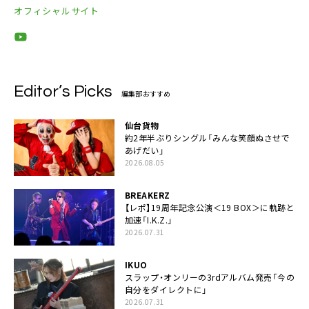
オフィシャルサイト
Editor’s Picks
編集部おすすめ
仙台貨物
約2年半ぶりシングル「みんな笑顔ぬさせで
あげだい」
2026.08.05
BREAKERZ
【レポ】19周年記念公演＜19 BOX＞に軌跡と
加速「I.K.Z.」
2026.07.31
IKUO
スラップ・オンリーの3rdアルバム発売「今の
自分をダイレクトに」
2026.07.31