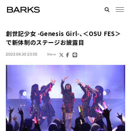
創世記少女 -Genesis Girl-、＜OSU FES＞
で新体制のステージお披露目
2023.04.30 23:05
Share