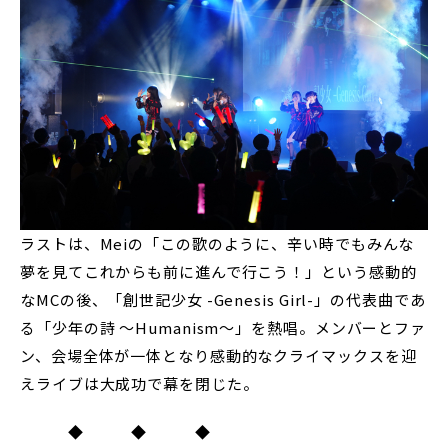
ラストは、Meiの「この歌のように、辛い時でもみんな
夢を見てこれからも前に進んで行こう！」という感動的
なMCの後、「創世記少女 -Genesis Girl-」の代表曲であ
る「少年の詩 〜Humanism〜」を熱唱。メンバーとファ
ン、会場全体が一体となり感動的なクライマックスを迎
えライブは大成功で幕を閉じた。
◆ ◆ ◆