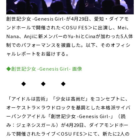
創世記少女 -Genesis Girl-が4月29日、愛知・ダイアモ
ンドホールで開催された＜OSU FES＞に出演し、Mei、
Nana、Anjiに新メンバーのYu-hiとCinaが加わった5人体
制でのパフォーマンスを披露した。以下、そのオフィシ
ャルレポートをお届けする。
◆創世記少女 -Genesis Girl- 画像
◆ ◆ ◆
「アイドルは芸術」「少女は高尚だ」をコンセプトに、
オーケストラ×ラウドロックを基調とした本格派サイバ
ーパンクアイドル「創世記少女 -Genesis Girl-」（読
み：ジェネシスガール）が4月29日、ダイアモンドホー
ルで開催されたライブ＜OSU FES＞にて、新たに2人の