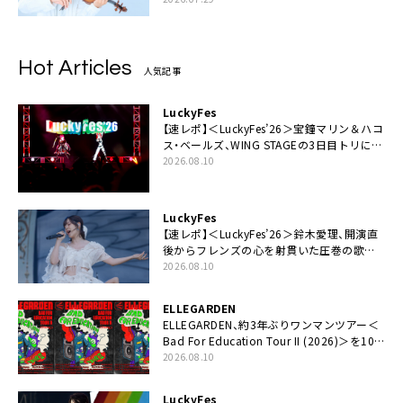
Hot Articles
人気記事
LuckyFes
【速レポ】＜LuckyFes’26＞宝鐘マリン＆ハコ
ス・ベールズ、WING STAGEの3日目トリに降
臨。VTuber初出演の＜LuckyFes＞に刻みつ
2026.08.10
けた鮮やかなパフォーマンス
LuckyFes
【速レポ】＜LuckyFes’26＞鈴木愛理、開演直
後からフレンズの心を射貫いた圧巻の歌
声。“最強の相方”の登場も「みなさんしっか
2026.08.10
りついてきてください！」
ELLEGARDEN
ELLEGARDEN、約3年ぶりワンマンツアー＜
Bad For Education Tour II (2026)＞を10
月より開催
2026.08.10
LuckyFes