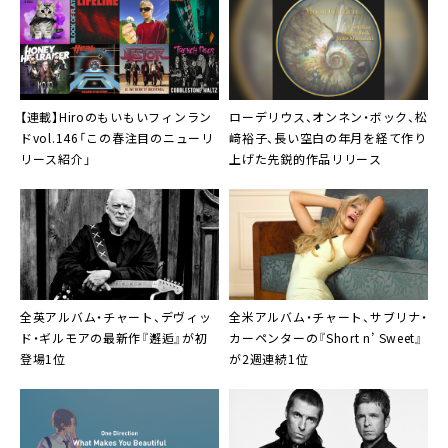
【連載】Hiroのもいもいフィンラン
ローデリウス
、オンネン・ボック、松
ドvol.146「この春注目のニューリ
﨑裕子、長い空白の年月を経て作り
リース紹介」
上げた先鋭的作品リリース
全英アルバム・チャート、デヴィッ
全米アルバム・チャート、サブリナ・
ド・ギルモアの最新作『邂逅』が初
カーペンターの『Short n’ Sweet』
登場1位
が2週連続1位