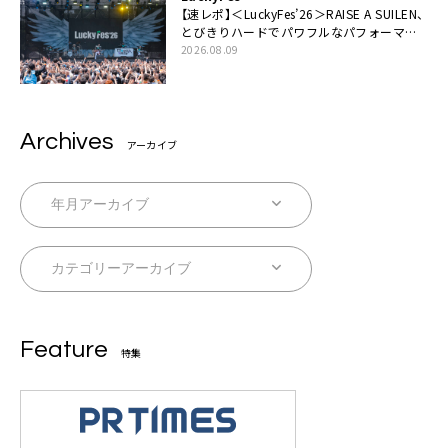
【速レポ】＜LuckyFes’26＞RAISE A SUILEN、
とびきりハードでパワフルなパフォーマン
ス「一緒に踊っていただけますか？」
2026.08.09
Archives
アーカイブ
Feature
特集