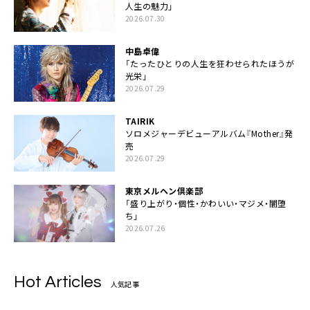
人生の魅力」
2026.07.30
中島卓偉
「たったひとりの人生を狂わせられたほうが
光栄」
2026.07.29
TAIRIK
ソロメジャーデビューアルバム『Mother』発
売
2026.07.29
東京メルヘン倶楽部
「盛り上がり・個性・かわいい・マジメ・闇堕
ち」
2026.07.26
Hot Articles
人気記事