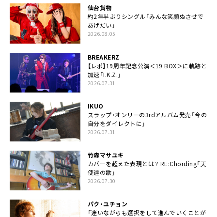
仙台貨物
約2年半ぶりシングル「みんな笑顔ぬさせで
あげだい」
2026.08.05
BREAKERZ
【レポ】19周年記念公演＜19 BOX＞に軌跡と
加速「I.K.Z.」
2026.07.31
IKUO
スラップ・オンリーの3rdアルバム発売「今の
自分をダイレクトに」
2026.07.31
竹森マサユキ
カバーを超えた表現とは？ RE:Chording「天
使達の歌」
2026.07.30
パク・ユチョン
「迷いながらも選択をして進んでいくことが