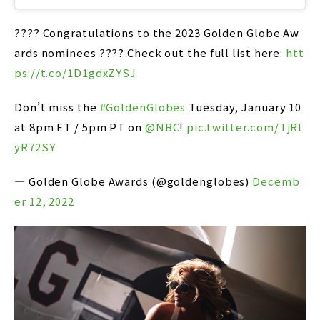
???? Congratulations to the 2023 Golden Globe Aw
ards nominees ???? Check out the full list here:
htt
ps://t.co/1D1gdxZYSJ
Don’t miss the
#GoldenGlobes
Tuesday, January 10
at 8pm ET / 5pm PT on
@NBC
!
pic.twitter.com/TjRl
yR72SY
— Golden Globe Awards (@goldenglobes)
Decemb
er 12, 2022