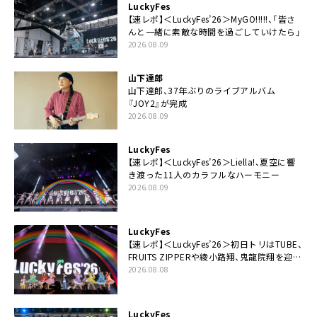
LuckyFes
【速レポ】＜LuckyFes’26＞MyGO!!!!!、「皆さ
んと一緒に素敵な時間を過ごしていけたら」
2026.08.09
山下達郎
山下達郎、37年ぶりのライブアルバム
『JOY2』が完成
2026.08.09
LuckyFes
【速レポ】＜LuckyFes’26＞Liella!、夏空に響
き渡った11人のカラフルなハーモニー
2026.08.09
LuckyFes
【速レポ】＜LuckyFes’26＞初日トリはTUBE、
FRUITS ZIPPERや綾小路翔、鬼龍院翔を迎え
た豪華コラボも「知ってたらぜひ一緒に歌っ
2026.08.08
てちょうだい」
LuckyFes