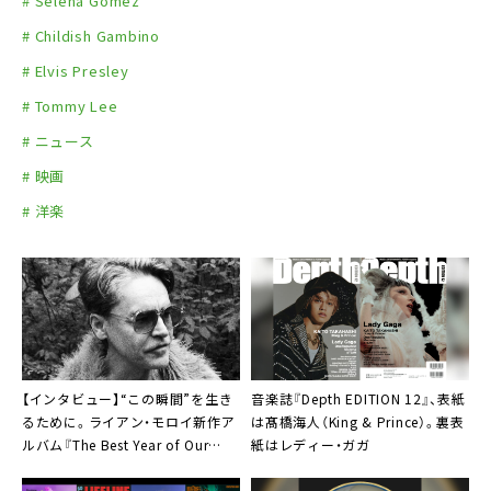
# Selena Gomez
# Childish Gambino
# Elvis Presley
# Tommy Lee
# ニュース
# 映画
# 洋楽
【インタビュー】“この瞬間”を生き
音楽誌『Depth EDITION 12』、表紙
るために。ライアン・モロイ新作ア
は髙橋海人（King & Prince）。裏表
ルバム『The Best Year of Our
紙はレディー・ガガ
Lives』