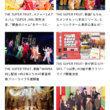
THE SUPER FRUIT、メジャー1stア
THE SUPER FRUIT、新曲「もちも
ルバム『SUPER JAM』発売決
ちメンタルッ！」本日リリース。ヒ
定。“朝食のジャム”をテーマにし
ューリックホール東京公演＆47都
たジャケ写公開も
道府県フリーライブ開催決定も
THE SUPER FRUIT・世が世なら!!!・
THE SUPER FRUIT、新曲「WANNA
SHY、『つば男』の3組が集うフリー
BE」配信＋約2年ぶりの47都道府
ライブ開催決定
県フリーライブ今夏開催