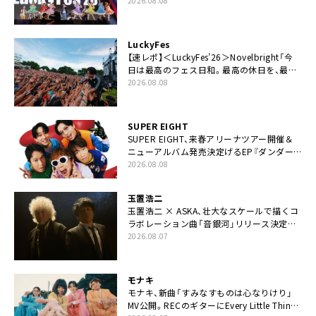
た豪華コラボも「知ってたらぜひ一緒に歌っ
2026.08.08
てちょうだい」
LuckyFes
【速レポ】＜LuckyFes’26＞Novelbright「今
日は最高のフェス日和。最高の休日を、最高
の夏休みを作っていきたい」
2026.08.08
SUPER EIGHT
SUPER EIGHT、来春アリーナツアー開催＆
ニューアルバム発売決定げるEP『ダンダー
ラ』本日リリース
2026.08.08
玉置浩二
玉置浩二 × ASKA、壮大なスケールで描くコ
ラボレーション曲「音銀河」リリース決定。
カップリングには新曲「命の宿り」収録も
2026.08.07
モナキ
モナキ、新曲「すみなすものは心なりけり」
MV公開。RECのギターにEvery Little Thing・