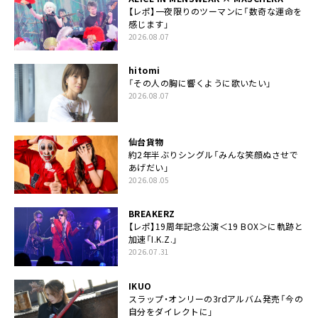
【レポ】一夜限りのツーマンに「数奇な運命を
感じます」
2026.08.07
hitomi
「その人の胸に響くように歌いたい」
2026.08.07
仙台貨物
約2年半ぶりシングル「みんな笑顔ぬさせで
あげだい」
2026.08.05
BREAKERZ
【レポ】19周年記念公演＜19 BOX＞に軌跡と
加速「I.K.Z.」
2026.07.31
IKUO
スラップ・オンリーの3rdアルバム発売「今の
自分をダイレクトに」