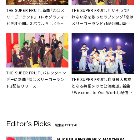
THE SUPER FRUIT、新曲「恋はメ
THE SUPER FRUIT、叶いそうで叶
リーゴーランド」コレオグラフィー
わない恋を歌ったラブソング「恋は
ビデオ公開。スパフルらしくも大
メリーゴーランド」MV公開。両国
人っぽい振付に注目
国技館で自身最大規模のワンマン
公演開催も
THE SUPER FRUIT、バレンタイン
THE SUPER FRUIT、自身最大規模
デーに新曲「恋はメリーゴーラン
となる幕張メッセ公演完遂。新曲
ド」配信リリース
「Welcome to Our World」配信も
スタート
Editor’s Picks
編集部おすすめ
ALICE IN MENSWEAR × MASCHERA