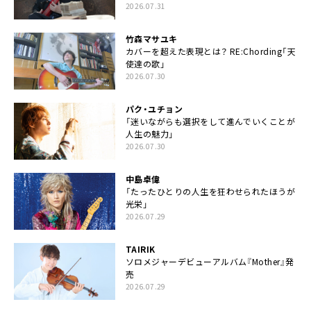
2026.07.31
竹森マサユキ
カバーを超えた表現とは？ RE:Chording「天
使達の歌」
2026.07.30
パク・ユチョン
「迷いながらも選択をして進んでいくことが
人生の魅力」
2026.07.30
中島卓偉
「たったひとりの人生を狂わせられたほうが
光栄」
2026.07.29
TAIRIK
ソロメジャーデビューアルバム『Mother』発
売
2026.07.29