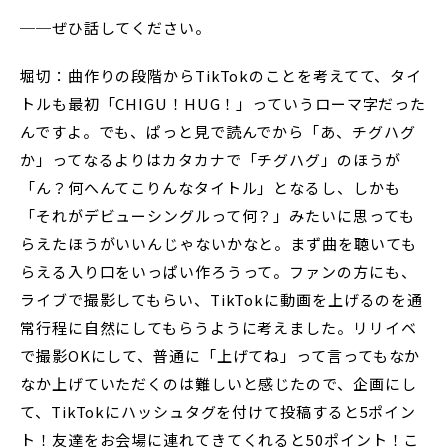
──ぜひ話してください。
堀切：曲作りの段階からTikTokのことを考えてて、タイ
トルも最初「CHIGU！HUG！」っていうローマ字だった
んですよ。でも、ぱっと見で読んでから「あ、チグハグ
か」ってなるよりはカタカナで「チグハグ」のほうが
「ん？何へんてこりんなタイトル」となるし、しかも
「それがデビューシングルって何？」みたいに思っても
らえたほうがいいんじゃないかなと。まず曲を聴いても
らえる入り口をいっぱい作ろうって。ファンの方にも、
ライブで撮影してもらい、TikTokに動画を上げるのを通
常行程に自然にしてもらうように考えました。リリイベ
で撮影OKにして、普通に「上げてね」って言ってもなか
なか上げていただくのは難しいと感じたので、企画にし
て、TikTokにハッシュタグを付けて投稿すると5ポイン
ト！友達をお会場に連れてきてくれると50ポイント！こ