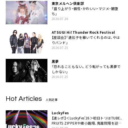
東京メルヘン倶楽部
「盛り上がり・個性・かわいい・マジメ・闇堕
ち」
2026.07.26
ATSUGI Hi！Thunder Rock Festival
【座談会】「遺伝子を継いでくれるのは、やは
りバンド」
2026.07.25
黒夢
「恐れることもない。どう転がっても黒夢で
しかない」
2026.07.25
Hot Articles
人気記事
LuckyFes
【速レポ】＜LuckyFes’26＞初日トリはTUBE、
FRUITS ZIPPERや綾小路翔、鬼龍院翔を迎え