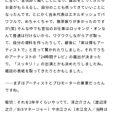
に言い、宣伝部で働くことになり、露出をとってきたら
お金がもらえるし、自分のことも売ってきていいことに
なったんです。とにかく吉永代表はエネルギッシュでパ
ワフルで、めちゃくちゃで、無茶振りが多かったのです
が(笑) そんな中でも宣伝のお仕事はロッキング・オンな
んて普通は行けないから、ワクワクしながらアポ取っ
て、自分の資料を作ったりして、最後に「実は僕もアー
ティストで」と言って驚かれたりしました。それでうち
のアーティストの「24時間テレビ」の露出が決まった
り、「スッキリ！」の出演とかも決めたりしましたね。
雑誌の表紙を取ってきたりとかもしました。
──まずはアーティストとプロモーターの兼業だったん
ですね。
堀切：それを2年半ぐらいやってて、淳之介さん（渡辺淳
之介／BiSマネージャー）や水江さん（水江文人／当時は