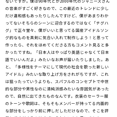
ないですか。僕は90年代とか2000年代のジャニーズさん
の音楽がすごく好きなので、この最近のトレンドに少し
だけ違和感もあったりしたんですけど、僕があまりわか
ってないそちらのシーンに迎合するのではなく「チグハ
グ」で正々堂々、僕がいいと思ってる国産アイドルソン
グ的なものを真剣に気合い入れて制作しよう！と思って
作ったら、それをほめてくださる方もコメント見ると多
かったですね。「日本人はやっぱり英語じゃなくて日本
語でいいんだよ」みたいなお声が届いたりしました。あ
と、「多様性をテーマにして現代の社会を歌った新しい
アイドル」みたいな取り上げ方をされがちですが、これ
は狙ったっていうよりも、スパフルのコンセプトで中世
的な部分や男性なのに清純派感みたいな雰囲気があった
ので、自然に出てきたものなんです。衣装のセーラー服
のトーンや歌詞は、そもそもメンバーが持ってる内面的
な部分をしっかり前に押しだしただけなので、そこを評