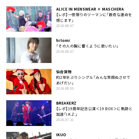
ALICE IN MENSWEAR × MASCHERA
【レポ】一夜限りのツーマンに「数奇な運命を
感じます」
2026.08.07
hitomi
「その人の胸に響くように歌いたい」
2026.08.07
仙台貨物
約2年半ぶりシングル「みんな笑顔ぬさせで
あげだい」
2026.08.05
BREAKERZ
【レポ】19周年記念公演＜19 BOX＞に軌跡と
加速「I.K.Z.」
2026.07.31
IKUO