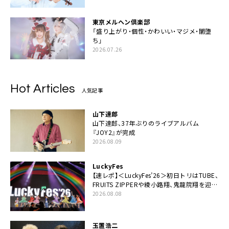
東京メルヘン倶楽部
「盛り上がり・個性・かわいい・マジメ・闇堕
ち」
2026.07.26
Hot Articles
人気記事
山下達郎
山下達郎、37年ぶりのライブアルバム
『JOY2』が完成
2026.08.09
LuckyFes
【速レポ】＜LuckyFes’26＞初日トリはTUBE、
FRUITS ZIPPERや綾小路翔、鬼龍院翔を迎え
た豪華コラボも「知ってたらぜひ一緒に歌っ
2026.08.08
てちょうだい」
玉置浩二