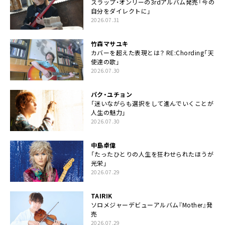
スラップ・オンリーの3rdアルバム発売「今の
自分をダイレクトに」
2026.07.31
竹森マサユキ
カバーを超えた表現とは？ RE:Chording「天
使達の歌」
2026.07.30
パク・ユチョン
「迷いながらも選択をして進んでいくことが
人生の魅力」
2026.07.30
中島卓偉
「たったひとりの人生を狂わせられたほうが
光栄」
2026.07.29
TAIRIK
ソロメジャーデビューアルバム『Mother』発
売
2026.07.29