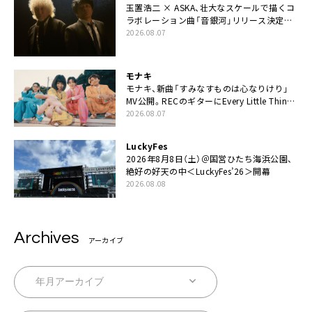
玉置浩二 × ASKA、壮大なスケールで描くコ
ラボレーション曲「音銀河」リリース決定。
カップリングには新曲「命の宿り」収録も
2026.08.07
モナキ
モナキ、新曲「すみなすものは心なりけり」
MV公開。RECのギターにEvery Little Thing・
伊藤一朗参加も
2026.08.07
LuckyFes
2026年8月8日（土）＠国営ひたち海浜公園、
絶好の好天の中＜LuckyFes’26＞開幕
2026.08.08
Archives
アーカイブ