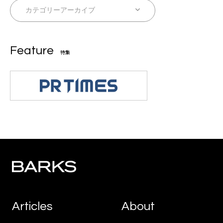
Feature
特集
Articles
About