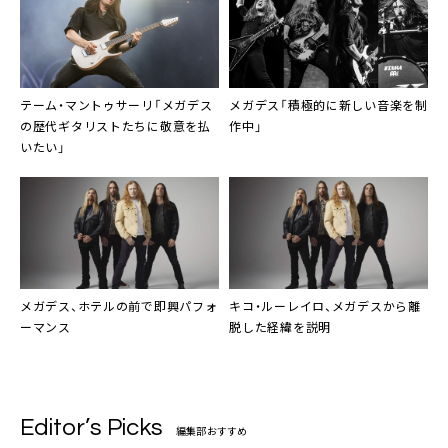
テーム・マントゥサーリ「メガデス
メガデス「積極的に新しい音楽を制
の歴代ギタリストたちに敬意を払
作中」
いたい」
メガデス、ホテルの前で即興パフォ
キコ・ルーレイロ、メガデスから離
ーマンス
脱した経緯を説明
Editor’s Picks
編集部おすすめ