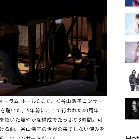
ォーラム ホールCにて、＜谷山浩子コンサー
を聴いた。5年前にここで行われた40周年コ
を招いた賑やかな構成でたっぷり3時間。可
ける曲。谷山浩子の世界の果てしない深みを
らしいコンサートだった。
Hot