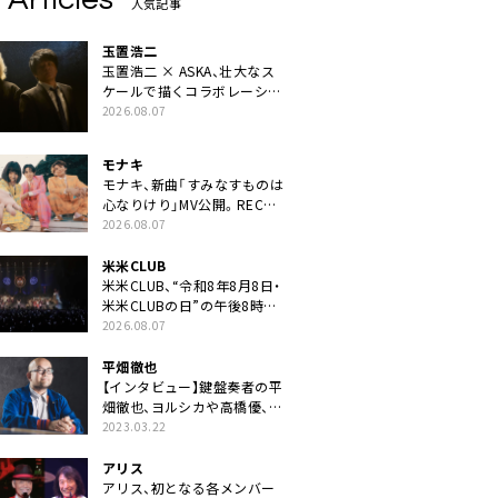
人気記事
玉置浩二
玉置浩二 × ASKA、壮大なス
ケールで描くコラボレーショ
ン曲「音銀河」リリース決定。
2026.08.07
カップリングには新曲「命の
宿り」収録も
モナキ
モナキ、新曲「すみなすものは
心なりけり」MV公開。RECの
ギターにEvery Little Thing・
2026.08.07
伊藤一朗参加も
米米CLUB
米米CLUB、“令和8年8月8日・
米米CLUBの日”の午後8時に
40周年ライブより「FANtachy
2026.08.07
medley」を88年限定公開
平畑徹也
【インタビュー】鍵盤奏者の平
畑徹也、ヨルシカや高橋優、キ
タニタツヤなど9名のゲスト
2023.03.22
を迎えた初アルバムに音楽人
生の総括「自分自身を再確認
アリス
できた」
アリス、初となる各メンバー