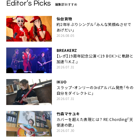
Editor’s Picks
編集部おすすめ
仙台貨物
約2年半ぶりシングル「みんな笑顔ぬさせで
あげだい」
2026.08.05
BREAKERZ
【レポ】19周年記念公演＜19 BOX＞に軌跡と
加速「I.K.Z.」
2026.07.31
IKUO
スラップ・オンリーの3rdアルバム発売「今の
自分をダイレクトに」
2026.07.31
竹森マサユキ
カバーを超えた表現とは？ RE:Chording「天
使達の歌」
2026.07.30