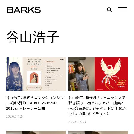
谷山浩子
谷山浩子、年代別コレクションシリ
谷山浩子、新作AL『フェニックスで
ーズ第5弾『HIROKO TANIYAMA
弾き語り～初セルフカバー曲集2
2010s』トレーラー公開
～』発売決定。ジャケットは手塚治
虫「火の鳥」のイラストに
2026.07.24
2025.07.07