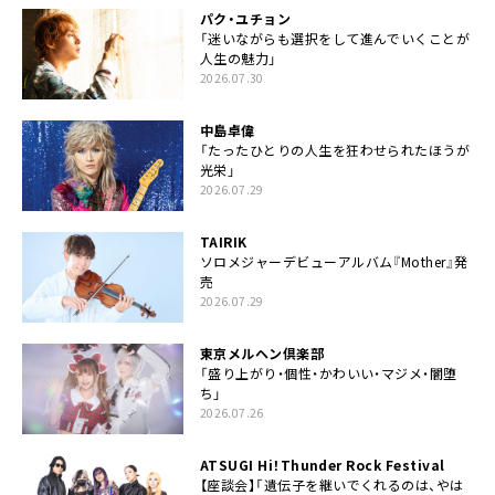
パク・ユチョン
「迷いながらも選択をして進んでいくことが
人生の魅力」
2026.07.30
中島卓偉
「たったひとりの人生を狂わせられたほうが
光栄」
2026.07.29
TAIRIK
ソロメジャーデビューアルバム『Mother』発
売
2026.07.29
東京メルヘン倶楽部
「盛り上がり・個性・かわいい・マジメ・闇堕
ち」
2026.07.26
ATSUGI Hi！Thunder Rock Festival
【座談会】「遺伝子を継いでくれるのは、やは