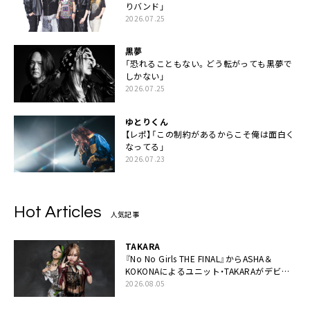
りバンド」
2026.07.25
黒夢
「恐れることもない。どう転がっても黒夢で
しかない」
2026.07.25
ゆとりくん
【レポ】「この制約があるからこそ俺は面白く
なってる」
2026.07.23
Hot Articles
人気記事
TAKARA
『No No Girls THE FINAL』からASHA＆
KOKONAによるユニット・TAKARAがデビュ
ー
2026.08.05