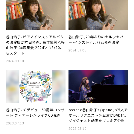
谷山浩子、ピアノインストアルバム
谷山浩子、20年ぶりのセルフカバ
の決定版が本日発売。毎年恒例＜谷
ー・インストアルバム発売決定
山浩子・猫森集会 2024＞も9/20か
2024.07.05
らスタート
2024.09.18
谷山浩子、＜デビュー50周年コンサ
<span>谷山浩子</span>、＜5人で
ート フィナーレ＞ライブCD発売
オールリクエスト＞公演がDVD化。
ダイジェスト動画をプレミア公開
2023.07.13
2022.08.10