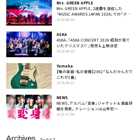
Mrs. GREEN APPLE
Mrs. GREEN APPLE、2連覇を達成した
『MUSIC AWARDS JAPAN 2026』での「クス
シキ」ライブパフォーマンスをYouTube公開
2026.08.06
ASKA
ASKA、『ASKA CONCERT 2026 昭和が見て
いたクリスマス!? 』発売＆上映決定
2026.08.06
Yamaha
【俺の楽器・私の愛機】2062「なんだかんだで
これが1番」
2026.08.03
NEWS
NEWS、アルバム『変身』ジャケット＆楽曲詳
細を発表。ナレーションは⼭寺宏⼀
2025.07.09
Archives
アーカイブ