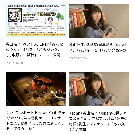
谷山浩子、ベストALにNHK『みんな
谷山浩子、活動50周年記念のベスト
のうた』4-5月新曲「きみがいるか
アルバム『ネコとコバン』発売決定
ら」収録。AL試聴トレーラー公開
2022.02.25
2022.04.08
【ライブレポート】<span>谷山浩子
<span>谷山浩子</span>、超レア
</span>、年末恒例ホールコンサー
音源を含めた宅録アルバム『浩子の
トに深い感動 “聴くたびに新しく、
宅録』誕生。ジャケットに“もの久
そして懐かしい”
保”が参加