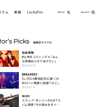
コラム
楽器
LuckyFes
Social
Search
tor’s Picks
編集部おすすめ
仙台貨物
約2年半ぶりシングル「みん
な笑顔ぬさせであげだい」
2026.08.05
BREAKERZ
【レポ】19周年記念公演＜19
BOX＞に軌跡と加速「I.K.Z.」
2026.07.31
IKUO
スラップ・オンリーの3rdアル
バム発売「今の自分をダイレ