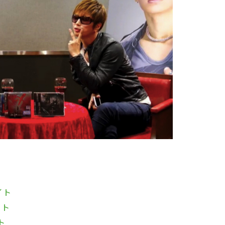
イト
イト
ト