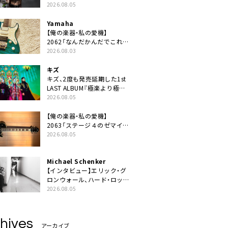
ニット・TAKARAがデビュー
2026.08.05
Yamaha
【俺の楽器・私の愛機】
2062「なんだかんだでこれが
1番」
2026.08.03
キズ
キズ、2度も発売延期した1st
LAST ALBUM『極楽より極上
の雨』遂にリリース。収録曲
2026.08.05
「はじまり」MV公開
【俺の楽器・私の愛機】
2063「ステージ４のゼマイテ
ィス。」
2026.08.05
Michael Schenker
【インタビュー】エリック・グ
ロンウォール、ハード・ロック
の今を代表する魂のボーカリ
2026.08.05
スト来日決定
hives
アーカイブ