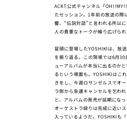
ACKT公式チャンネル『OH!!MY
たセッション。1年前の放送の際
響、“伝説対談”と言われる所以に
人の貴重なトークが繰り広げられ
冒頭に登場したYOSHIKIは、放
を振り返る。この現場では6月30
ューアルバムが本当に出るのかとい
るという場面も。YOSHIKIは
きをし、今週ロサンゼルスでオー
ラ側から急遽キャンセルを乞われ
と、アルバムの発売が延期になった
オーケストラ録りは完成に近いス
入っているようだ。YOSHIKI