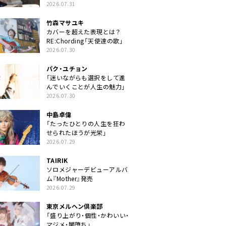
クトに」
2026.07.31
竹森マサユキ
カバーを超えた表現とは？
RE:Chording「天使達の歌」
2026.07.30
パク・ユチョン
「迷いながらも選択をして進
んでいくことが人生の魅力」
2026.07.30
中島卓偉
「たったひとりの人生を狂わ
せられたほうが光栄」
2026.07.29
TAIRIK
ソロメジャーデビューアルバ
ム『Mother』発売
2026.07.29
東京メルヘン倶楽部
「盛り上がり・個性・かわいい・
マジメ・闇堕ち」