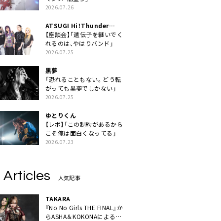
2026.07.26
ATSUGI Hi！Thunder
Rock Festival
【座談会】「遺伝子を継いでく
れるのは、やはりバンド」
2026.07.25
黒夢
「恐れることもない。どう転
がっても黒夢でしかない」
2026.07.25
ゆとりくん
【レポ】「この制約があるから
こそ俺は面白くなってる」
2026.07.23
 Articles
人気記事
TAKARA
『No No Girls THE FINAL』か
らASHA＆KOKONAによるユ