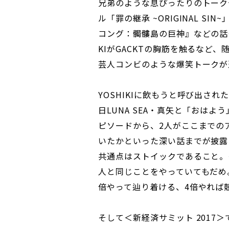
兄弟のような息ぴったりのトーク
ル「罪の継承 ~ORIGINAL S
コング：髑髏島の巨神』などの話
KIがGACKTの胸筋を触るなど、随
芸人コンビのような爆笑トークが
YOSHIKIに飲もうと呼び出され
日LUNA SEA・真矢と「おは
ピソードから、2人がここまでの
いたかといった深い話までが披露
共通点はストイックであること。
人と同じことをやっていてもだめ
倍やって辿り着ける、4倍やれば
そして＜新経済サミット 2017