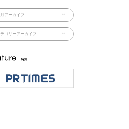
ture
特集