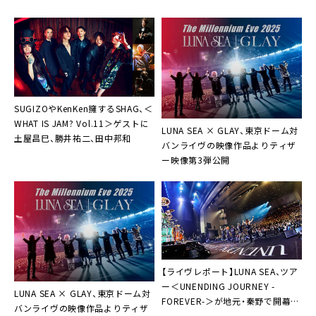
SUGIZOやKenKen擁するSHAG、＜
WHAT IS JAM? Vol.11＞ゲストに
LUNA SEA × GLAY、東京ドーム対
土屋昌巳、勝井祐二、田中邦和
バンライヴの映像作品よりティザ
ー映像第3弾公開
【ライヴレポート】LUNA SEA、ツア
ー＜UNENDING JOURNEY -
LUNA SEA × GLAY、東京ドーム対
FOREVER-＞が地元・秦野で開幕
バンライヴの映像作品よりティザ
「正真正銘、故郷ですから！」