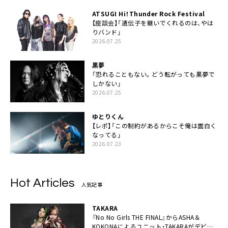
ATSUGI Hi！Thunder Rock Festival
【座談会】「遺伝子を継いでくれるのは、やは
りバンド」
2026.07.25
黒夢
「恐れることもない。どう転がっても黒夢で
しかない」
2026.07.25
ゆとりくん
【レポ】「この制約があるからこそ俺は面白く
なってる」
2026.07.23
Hot Articles
人気記事
TAKARA
『No No Girls THE FINAL』からASHA＆
KOKONAによるユニット・TAKARAがデビュ