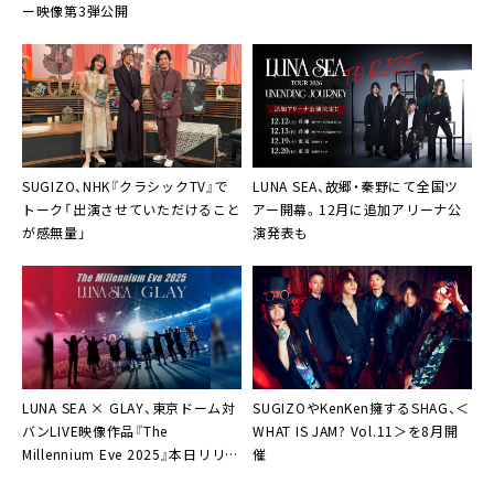
ー映像第3弾公開
SUGIZO、NHK『クラシックTV』で
LUNA SEA、故郷・秦野にて全国ツ
トーク「出演させていただけること
アー開幕。12月に追加アリーナ公
が感無量」
演発表も
LUNA SEA × GLAY、東京ドーム対
SUGIZOやKenKen擁するSHAG、＜
バンLIVE映像作品『The
WHAT IS JAM? Vol.11＞を8月開
Millennium Eve 2025』本日リリー
催
ス＆ティザー映像第2弾公開