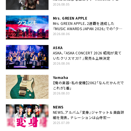
ー
2026.08.05
Mrs. GREEN APPLE
Mrs. GREEN APPLE、2連覇を達成した
『MUSIC AWARDS JAPAN 2026』での「クス
シキ」ライブパフォーマンスをYouTube公開
2026.08.06
ASKA
ASKA、『ASKA CONCERT 2026 昭和が見て
いたクリスマス!? 』発売＆上映決定
2026.08.06
Yamaha
【俺の楽器・私の愛機】2062「なんだかんだで
これが1番」
2026.08.03
NEWS
NEWS、アルバム『変身』ジャケット＆楽曲詳
細を発表。ナレーションは⼭寺宏⼀
2025.07.09