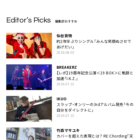
Editor’s Picks
編集部おすすめ
仙台貨物
約2年半ぶりシングル「みんな笑顔ぬさせで
あげだい」
2026.08.05
BREAKERZ
【レポ】19周年記念公演＜19 BOX＞に軌跡と
加速「I.K.Z.」
2026.07.31
IKUO
スラップ・オンリーの3rdアルバム発売「今の
自分をダイレクトに」
2026.07.31
竹森マサユキ
カバーを超えた表現とは？ RE:Chording「天