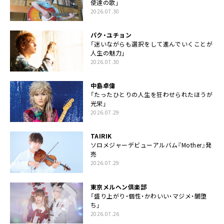
使達の歌」
2026.07.30
パク・ユチョン
「迷いながらも選択をして進んでいくことが
人生の魅力」
2026.07.30
中島卓偉
「たったひとりの人生を狂わせられたほうが
光栄」
2026.07.29
TAIRIK
ソロメジャーデビューアルバム『Mother』発
売
2026.07.29
東京メルヘン倶楽部
「盛り上がり・個性・かわいい・マジメ・闇堕
ち」
2026.07.26