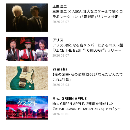
玉置浩二
玉置浩二 × ASKA、壮大なスケールで描くコ
ラボレーション曲「音銀河」リリース決定。
カップリングには新曲「命の宿り」収録も
2026.08.07
アリス
アリス、初となる各メンバーによるベスト盤
『ALICE THE BEST “TORILOGY”』リリース
決定
2026.08.07
Yamaha
【俺の楽器・私の愛機】2062「なんだかんだで
これが1番」
2026.08.03
Mrs. GREEN APPLE
Mrs. GREEN APPLE、2連覇を達成した
『MUSIC AWARDS JAPAN 2026』での「クス
シキ」ライブパフォーマンスをYouTube公開
2026.08.06