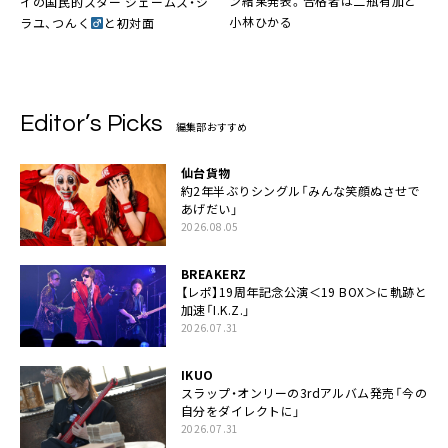
ン結果発表。合格者は二瓶有加と
イの国民的スター
ジェームス・ジ
小林ひかる
ラユ
、
つんく
と初対面
Editor’s Picks
編集部おすすめ
仙台貨物
約2年半ぶりシングル「みんな笑顔ぬさせで
あげだい」
2026.08.05
BREAKERZ
【レポ】19周年記念公演＜19 BOX＞に軌跡と
加速「I.K.Z.」
2026.07.31
IKUO
スラップ・オンリーの3rdアルバム発売「今の
自分をダイレクトに」
2026.07.31