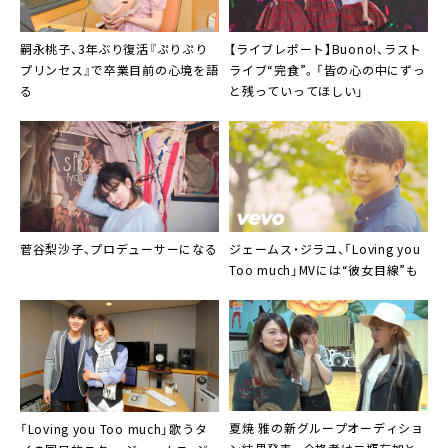
嗣永桃子
、3年ぶり復活『ぷりぷり
【ライブレポート】
Buono!
、ラスト
プリンセス』で卒業目前の心境を語
ライブ“完食”。「皆の心の中にずっ
る
と残っていってほしい」
菅谷梨沙子
、プロデューサーになる
ジェームス・ジラユ
、「Loving you
Too much」MVには“彼女目線”も
夏焼 雅
の新グループオーディショ
「Loving you Too much」歌うタ