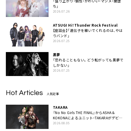
「盛り上がり・個性・かわいい・マジメ・闇堕
ち」
2026.07.26
ATSUGI Hi！Thunder Rock Festival
【座談会】「遺伝子を継いでくれるのは、やは
りバンド」
2026.07.25
黒夢
「恐れることもない。どう転がっても黒夢で
しかない」
2026.07.25
Hot Articles
人気記事
TAKARA
『No No Girls THE FINAL』からASHA＆
KOKONAによるユニット・TAKARAがデビュ
ー
2026.08.05