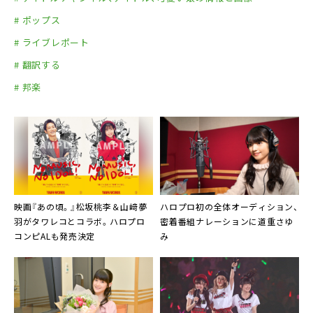
# ポップス
# ライブレポート
# 翻訳する
# 邦楽
映画『あの頃。』松坂桃李＆山﨑夢
ハロプロ初の全体オーディション、
羽がタワレコとコラボ。ハロプロ
密着番組ナレーションに
道重さゆ
コンピALも発売決定
み