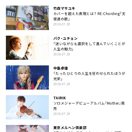
竹森マサユキ
カバーを超えた表現とは？ RE:Chording「天
使達の歌」
2026.07.30
パク・ユチョン
「迷いながらも選択をして進んでいくことが
人生の魅力」
2026.07.30
中島卓偉
「たったひとりの人生を狂わせられたほうが
光栄」
2026.07.29
TAIRIK
ソロメジャーデビューアルバム『Mother』発
売
2026.07.29
東京メルヘン倶楽部