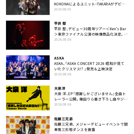
KOKONAによるユニット・TAKARAがデビュ
ー
2026.08.05
平井 堅
平井 堅、デビュー30周年ツアー＜Ken’s Bar
＞東京ファイナル公演の映像商品化決定。ブ
ックレットには平井堅のメッセージ掲載も
2026.08.06
ASKA
ASKA、『ASKA CONCERT 2026 昭和が見て
いたクリスマス!? 』発売＆上映決定
2026.08.06
大泉洋
大泉 洋、EP『感謝しかございません』全曲ト
レーラー公開。幾田りら書き下ろし曲やジャ
ズピアニスト・小曽根真による提供曲のレコ
2026.08.06
ーディング映像の一部解禁も
佐藤三兄弟
佐藤三兄弟、 メジャーデビューイベントで間
奏第三形態ダンスを披露