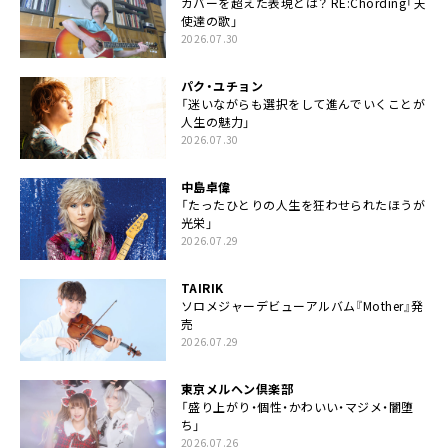
カバーを超えた表現とは？ RE:Chording「天
使達の歌」
2026.07.30
パク・ユチョン
「迷いながらも選択をして進んでいくことが
人生の魅力」
2026.07.30
中島卓偉
「たったひとりの人生を狂わせられたほうが
光栄」
2026.07.29
TAIRIK
ソロメジャーデビューアルバム『Mother』発
売
2026.07.29
東京メルヘン倶楽部
「盛り上がり・個性・かわいい・マジメ・闇堕
ち」
2026.07.26