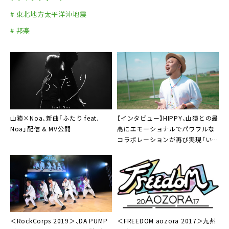
# 東北地方太平洋沖地震
# 邦楽
山猿×Noa、新曲「ふたり feat.
【インタビュー】
HIPPY
、山猿との最
Noa」配信 & MV公開
高にエモーショナルでパワフルな
コラボレーションが再び実現「いま
キミ愛してる feat.山猿」
＜RockCorps 2019＞
、DA PUMP
＜
FREEDOM aozora 2017
＞九州