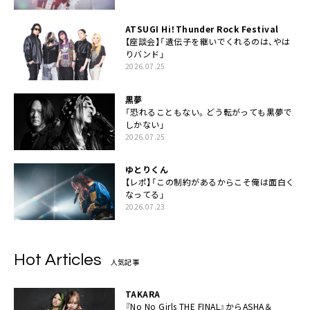
ATSUGI Hi！Thunder Rock Festival
【座談会】「遺伝子を継いでくれるのは、やは
りバンド」
2026.07.25
黒夢
「恐れることもない。どう転がっても黒夢で
しかない」
2026.07.25
ゆとりくん
【レポ】「この制約があるからこそ俺は面白く
なってる」
2026.07.23
Hot Articles
人気記事
TAKARA
『No No Girls THE FINAL』からASHA＆