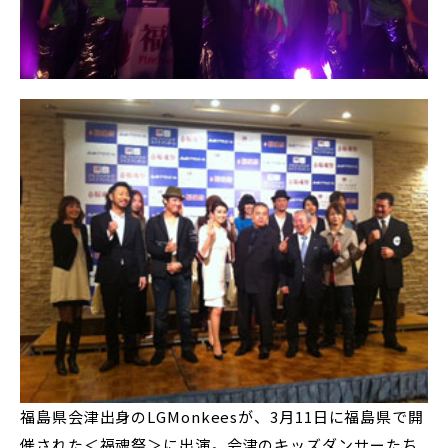
福島県会津出身のLGMonkeesが、3月11日に福島県で開
催された＜福魂祭＞に出演。会津のキッズダンサーたち