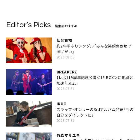
Editor’s Picks
編集部おすすめ
仙台貨物
約2年半ぶりシングル「みんな笑顔ぬさせで
あげだい」
2026.08.05
BREAKERZ
【レポ】19周年記念公演＜19 BOX＞に軌跡と
加速「I.K.Z.」
2026.07.31
IKUO
スラップ・オンリーの3rdアルバム発売「今の
自分をダイレクトに」
2026.07.31
竹森マサユキ