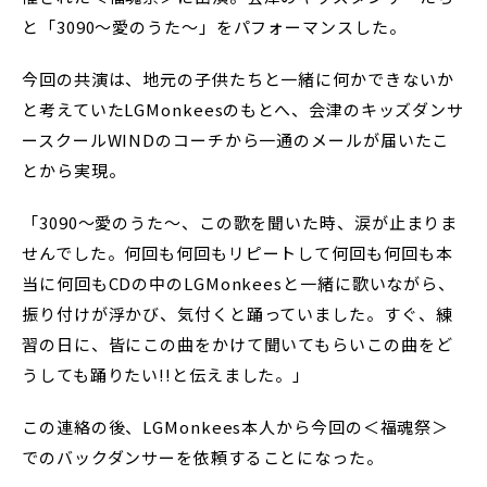
と「3090～愛のうた～」をパフォーマンスした。
今回の共演は、地元の子供たちと一緒に何かできないか
と考えていたLGMonkeesのもとへ、会津のキッズダンサ
ースクールWINDのコーチから一通のメールが届いたこ
とから実現。
「3090～愛のうた～、この歌を聞いた時、涙が止まりま
せんでした。何回も何回もリピートして何回も何回も本
当に何回もCDの中のLGMonkeesと一緒に歌いながら、
振り付けが浮かび、気付くと踊っていました。すぐ、練
習の日に、皆にこの曲をかけて聞いてもらいこの曲をど
うしても踊りたい!!と伝えました。」
この連絡の後、LGMonkees本人から今回の＜福魂祭＞
でのバックダンサーを依頼することになった。