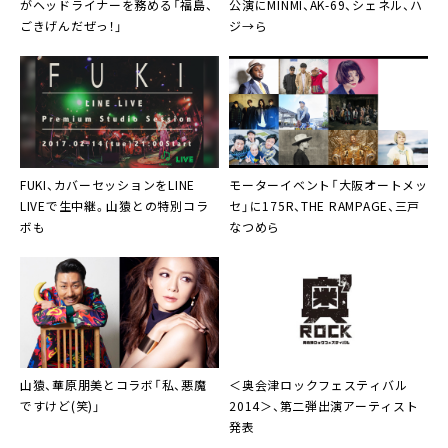
がヘッドライナーを務める「福島、
公演にMINMI、AK-69、シェネル、ハ
ごきげんだぜっ！」
ジ→ら
FUKI
、カバーセッションをLINE
モーターイベント「大阪オートメッ
LIVEで生中継。山猿との特別コラ
セ」に
175R、THE RAMPAGE、三戸
ボも
なつめ
ら
山猿
、
華原朋美
とコラボ「私、悪魔
＜
奥会津ロックフェスティバル
ですけど(笑)」
2014
＞、第二弾出演アーティスト
発表