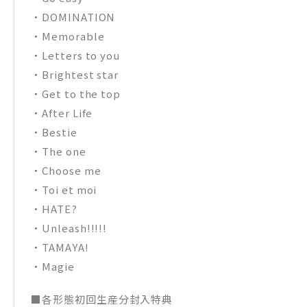
・DOMINATION
・Memorable
・Letters to you
・Brightest star
・Get to the top
・After Life
・Bestie
・The one
・Choose me
・Toi et moi
・HATE?
・Unleash!!!!!
・TAMAYA!
・Magie
■各形態初回生産分封入特典