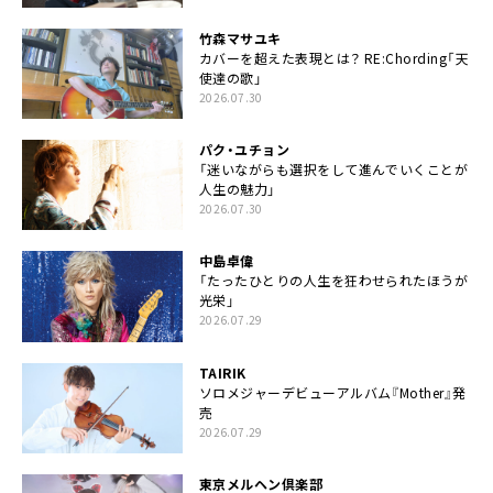
竹森マサユキ
カバーを超えた表現とは？ RE:Chording「天
使達の歌」
2026.07.30
パク・ユチョン
「迷いながらも選択をして進んでいくことが
人生の魅力」
2026.07.30
中島卓偉
「たったひとりの人生を狂わせられたほうが
光栄」
2026.07.29
TAIRIK
ソロメジャーデビューアルバム『Mother』発
売
2026.07.29
東京メルヘン倶楽部