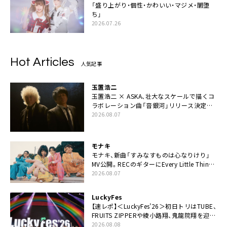
「盛り上がり・個性・かわいい・マジメ・闇堕
ち」
2026.07.26
Hot Articles
人気記事
玉置浩二
玉置浩二 × ASKA、壮大なスケールで描くコ
ラボレーション曲「音銀河」リリース決定。
カップリングには新曲「命の宿り」収録も
2026.08.07
モナキ
モナキ、新曲「すみなすものは心なりけり」
MV公開。RECのギターにEvery Little Thing・
伊藤一朗参加も
2026.08.07
LuckyFes
【速レポ】＜LuckyFes’26＞初日トリはTUBE、
FRUITS ZIPPERや綾小路翔、鬼龍院翔を迎え
た豪華コラボも「知ってたらぜひ一緒に歌っ
2026.08.08