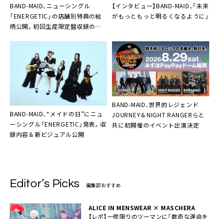
BAND-MAID、ニューシングル
【インタビュー】BAND-MAID、「未来
「ENERGETIC」の店舗別特典の絵
がもっともっと明るくなるように」
柄公開。初回生産限定盤収録のお
給仕映像から「Toi et moi」の先行
公開も
BAND-MAID、世界的レジェンド
BAND-MAID、“メイドの日”にニュ
JOURNEY＆NIGHT RANGERらと
ーシングル「ENERGETIC」発表。収
共に初開催のイベント出演決定
録内容＆新ビジュアル公開
Editor’s Picks
編集部おすすめ
ALICE IN MENSWEAR × MASCHERA
【レポ】一夜限りのツーマンに「数奇な運命を