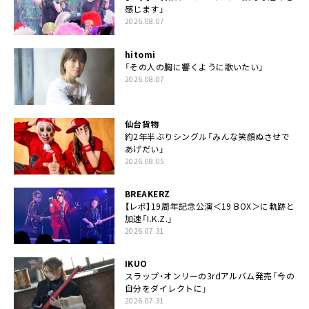
感じます」
2026.08.07
hitomi
「その人の胸に響くように歌いたい」
2026.08.07
仙台貨物
約2年半ぶりシングル「みんな笑顔ぬさせで
あげだい」
2026.08.05
BREAKERZ
【レポ】19周年記念公演＜19 BOX＞に軌跡と
加速「I.K.Z.」
2026.07.31
IKUO
スラップ・オンリーの3rdアルバム発売「今の
自分をダイレクトに」
2026.07.31