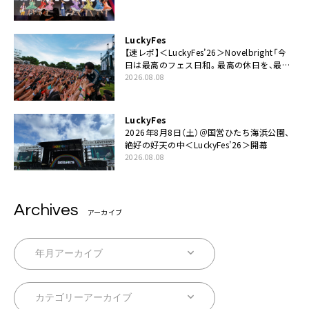
てちょうだい」
LuckyFes
【速レポ】＜LuckyFes’26＞Novelbright「今
日は最高のフェス日和。最高の休日を、最高
の夏休みを作っていきたい」
2026.08.08
LuckyFes
2026年8月8日（土）＠国営ひたち海浜公園、
絶好の好天の中＜LuckyFes’26＞開幕
2026.08.08
Archives
アーカイブ