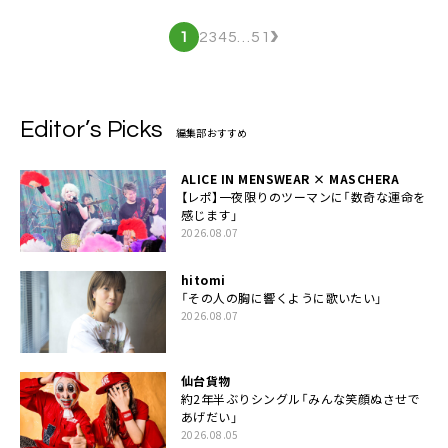
›
1
2
3
4
5
…
51
Editor’s Picks
編集部おすすめ
ALICE IN MENSWEAR × MASCHERA
【レポ】一夜限りのツーマンに「数奇な運命を
感じます」
2026.08.07
hitomi
「その人の胸に響くように歌いたい」
2026.08.07
仙台貨物
約2年半ぶりシングル「みんな笑顔ぬさせで
あげだい」
2026.08.05