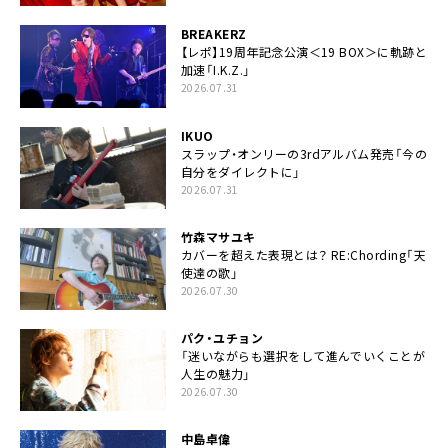
BREAKERZ
【レポ】19周年記念公演＜19 BOX＞に軌跡と
加速「I.K.Z.」
2026.07.31
IKUO
スラップ・オンリーの3rdアルバム発売「今の
自分をダイレクトに」
2026.07.31
竹森マサユキ
カバーを超えた表現とは？ RE:Chording「天
使達の歌」
2026.07.30
パク・ユチョン
「迷いながらも選択をして進んでいくことが
人生の魅力」
2026.07.30
中島卓偉