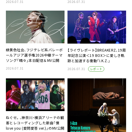
2026.07.31
2026.07.31
緑黄色社会、フジテレビ系バレーボ
【ライヴレポート】BREAKERZ、19周
ールアジア選手権2026中継テーマ
年記念公演＜19 BOX＞に愛しき軌
ソング「晴々」本日配信＆MV公開
跡と加速する衝動「I.K.Z.」
2026.07.31
レポート
2026.07.31
ねぐせ。、神奈川・横浜アリーナの観
客とレコーディングした新曲「僕
love you (愛問愛答 ver.)」のMV公開