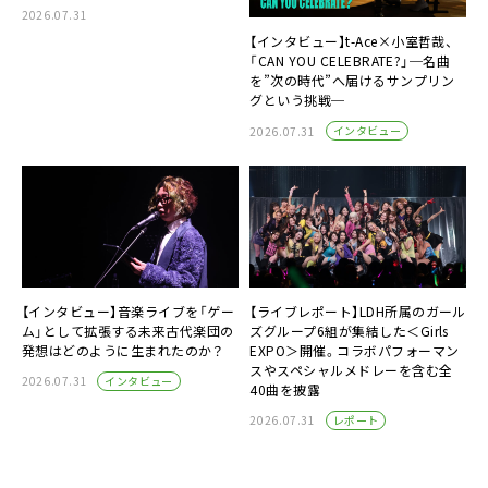
2026.07.31
【インタビュー】t-Ace×小室哲哉、
「CAN YOU CELEBRATE?」─名曲
を”次の時代”へ届けるサンプリン
グという挑戦─
インタビュー
2026.07.31
【インタビュー】音楽ライブを「ゲー
【ライブレポート】LDH所属のガール
ム」として拡張する未来古代楽団の
ズグループ6組が集結した＜Girls
発想はどのように生まれたのか？
EXPO＞開催。コラボパフォーマン
スやスペシャルメドレーを含む全
インタビュー
2026.07.31
40曲を披露
レポート
2026.07.31