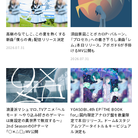
高嶺のなでしこ、この夏を熱くする
須田景凪ことボカロP・バルーン、
新曲「僕らの青」配信リリース決定
『プロセカ』への書き下ろし楽曲「レ
ム」本日リリース。アボガド6が手掛
2026.07.31
けるMV公開も
2026.07.31
浪漫派マシュマロ、TVアニメ『ヘル
YOASOBI、4th EP『THE BOOK
モード ～やり込み好きのゲーマー
for,』国内限定アナログ盤を数量限
は廃設定の異世界で無双する～』
定で本日リリース。ドーム&スタジ
2nd SeasonのOPテーマ
アムツアータイトル＆キービジュア
「○✕△□」MV公開
ル決定も