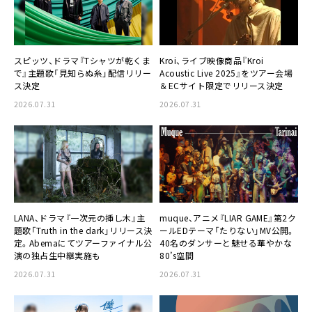
スピッツ、ドラマ『Tシャツが乾くま
Kroi、ライブ映像商品『Kroi
で』主題歌「見知らぬ糸」配信リリー
Acoustic Live 2025』をツアー会場
ス決定
＆ECサイト限定でリリース決定
2026.07.31
2026.07.31
LANA、ドラマ『一次元の挿し木』主
muque、アニメ『LIAR GAME』第2ク
題歌「Truth in the dark」リリース決
ールEDテーマ「たりない」MV公開。
定。Abemaにてツアーファイナル公
40名のダンサーと魅せる華やかな
演の独占生中継実施も
80’s空間
2026.07.31
2026.07.31