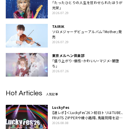
「たったひとりの人生を狂わせられたほうが
光栄」
2026.07.29
TAIRIK
ソロメジャーデビューアルバム『Mother』発
売
2026.07.29
東京メルヘン倶楽部
「盛り上がり・個性・かわいい・マジメ・闇堕
ち」
2026.07.26
Hot Articles
人気記事
LuckyFes
【速レポ】＜LuckyFes’26＞初日トリはTUBE、
FRUITS ZIPPERや綾小路翔、鬼龍院翔を迎え
た豪華コラボも「知ってたらぜひ一緒に歌っ
2026.08.08
てちょうだい」