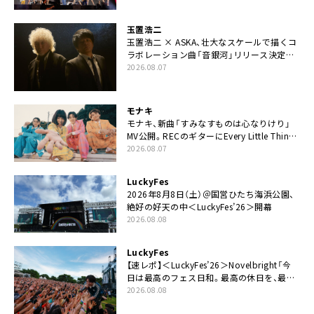
玉置浩二
玉置浩二 × ASKA、壮大なスケールで描くコ
ラボレーション曲「音銀河」リリース決定。
カップリングには新曲「命の宿り」収録も
2026.08.07
モナキ
モナキ、新曲「すみなすものは心なりけり」
MV公開。RECのギターにEvery Little Thing・
伊藤一朗参加も
2026.08.07
LuckyFes
2026年8月8日（土）＠国営ひたち海浜公園、
絶好の好天の中＜LuckyFes’26＞開幕
2026.08.08
LuckyFes
【速レポ】＜LuckyFes’26＞Novelbright「今
日は最高のフェス日和。最高の休日を、最高
の夏休みを作っていきたい」
2026.08.08