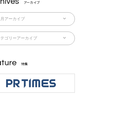
hives
アーカイブ
ture
特集