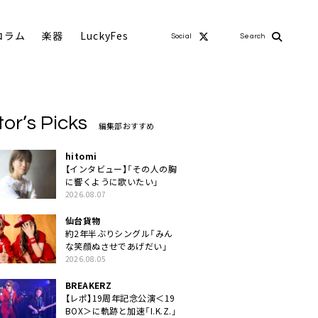
コラム
楽器
LuckyFes
Social
Search
tor’s Picks
編集部おすすめ
hitomi
【インタビュー】「その人の胸
に響くように歌いたい」
2026.08.07
仙台貨物
約2年半ぶりシングル「みん
な笑顔ぬさせであげだい」
2026.08.05
BREAKERZ
【レポ】19周年記念公演＜19
BOX＞に軌跡と加速「I.K.Z.」