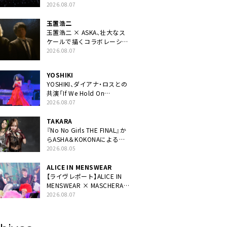
40周年ライブより「FANtachy
2026.08.07
medley」を88年限定公開
玉置浩二
玉置浩二 × ASKA、壮大なス
ケールで描くコラボレーショ
ン曲「音銀河」リリース決定。
2026.08.07
カップリングには新曲「命の
宿り」収録も
YOSHIKI
YOSHIKI、ダイアナ・ロスとの
共演「If We Hold On
Together」ライブ映像公開
2026.08.07
TAKARA
『No No Girls THE FINAL』か
らASHA＆KOKONAによるユ
ニット・TAKARAがデビュー
2026.08.05
ALICE IN MENSWEAR
【ライヴレポート】ALICE IN
MENSWEAR × MASCHERA、
ツーマン＜Masquerade in
2026.08.07
Wonderland＞に一夜限り豪
華共演と14年ぶり帰還「数奇
な運命を感じます」