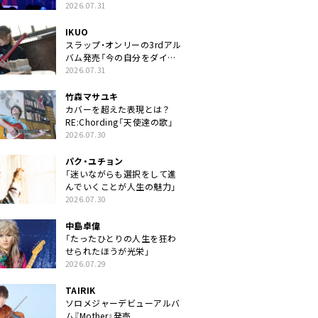
2026.07.31
IKUO
スラップ・オンリーの3rdアル
バム発売「今の自分をダイレ
クトに」
2026.07.31
竹森マサユキ
カバーを超えた表現とは？
RE:Chording「天使達の歌」
2026.07.30
パク・ユチョン
「迷いながらも選択をして進
んでいくことが人生の魅力」
2026.07.30
中島卓偉
「たったひとりの人生を狂わ
せられたほうが光栄」
2026.07.29
TAIRIK
ソロメジャーデビューアルバ
ム『Mother』発売