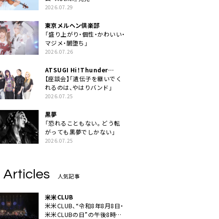
2026.07.29
東京メルヘン倶楽部
「盛り上がり・個性・かわいい・
マジメ・闇堕ち」
2026.07.26
ATSUGI Hi！Thunder
Rock Festival
【座談会】「遺伝子を継いでく
れるのは、やはりバンド」
2026.07.25
黒夢
「恐れることもない。どう転
がっても黒夢でしかない」
2026.07.25
 Articles
人気記事
米米CLUB
米米CLUB、“令和8年8月8日・
米米CLUBの日”の午後8時に