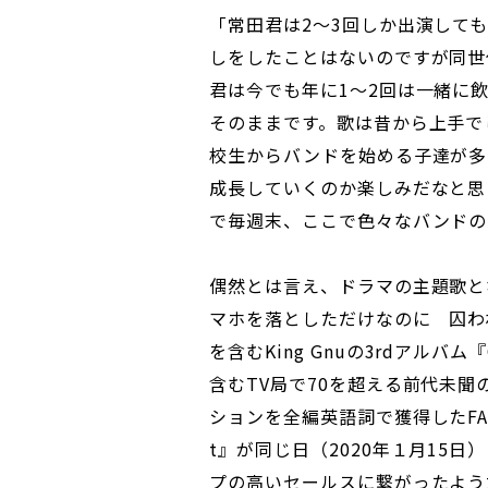
「常田君は2～3回しか出演して
しをしたことはないのですが同世
君は今でも年に1～2回は一緒に
そのままです。歌は昔から上手でし
校生からバンドを始める子達が多
成長していくのか楽しみだなと思
で毎週末、ここで色々なバンドの
偶然とは言え、ドラマの主題歌と
マホを落としただけなのに 囚わ
を含むKing Gnuの3rdアルバム
含むTV局で70を超える前代未
ションを全編英語詞で獲得したFAIT
t』が同じ日（2020年１月15
プの高いセールスに繋がったよう