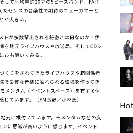
して平均年齢20才の5ピースバンド、FAIT
えたセンスの音楽性で期待のニューカマーと
とが大きい。
ストが多数輩出される秘密とは何なのか？伊
情を地元ライブハウスや放送局、そしてCDシ
にひも解いてみる。
づくりをされてきたライブハウスや箱関係者
様で良質な音楽に触れられる環境を作ってき
ス)やモメンタム（イベントスペース）を有する伊
感じています」（FM長野／小林氏）
Hot
Eが地元に根付いています。モメンタムなどの良
ションに意識が高いように感じます。イベント