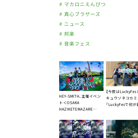
# マカロニえんぴつ
# 真心ブラザーズ
# ニュース
# 邦楽
# 音楽フェス
【今夜はLuckyFes 
HEY-SMITH、主催イベン
キュウソネコカミ
ト＜OSAKA
「LuckyFesで何
HAZIKETEMAZARE
かわからない」規
FESTIVAL＞のアフター
イブを予告
パーティー開催決定