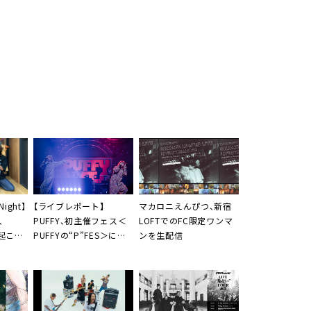
Night】
【ライブレポート】
マカロニえんぴつ、新宿
、
PUFFY、初主催フェス＜
LOFTでのFC限定ワンマ
が起こる
PUFFYの“P”FES＞にウ
ンを生配信
格外ラ
ルフルズやUNICORNな
ど豪華アーティスト仲間
が集結