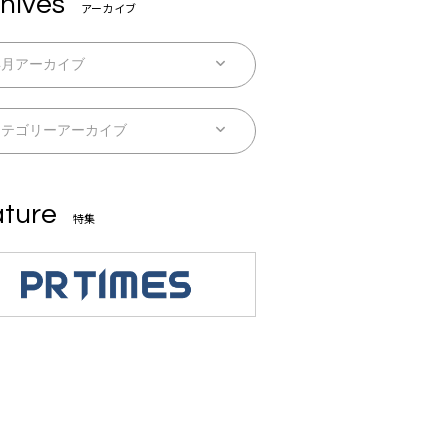
hives
アーカイブ
ture
特集