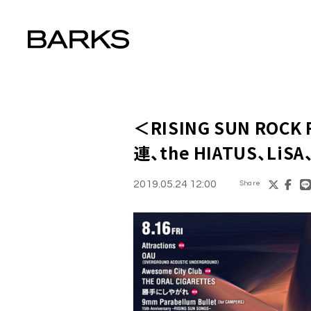
＜
RISING SUN ROCK 
連、the HIATUS、L
2019.05.24 12:00
Share