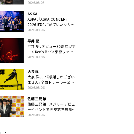
ニット・TAKARAがデビュー
2026.08.05
ASKA
ASKA、『ASKA CONCERT
2026 昭和が見ていたクリス
マス!? 』発売＆上映決定
2026.08.06
平井 堅
平井 堅、デビュー30周年ツア
ー＜Ken’s Bar＞東京ファイ
ナル公演の映像商品化決定。
2026.08.06
ブックレットには平井堅のメ
ッセージ掲載も
大泉洋
大泉 洋、EP『感謝しかござい
ません』全曲トレーラー公
開。幾田りら書き下ろし曲や
2026.08.06
ジャズピアニスト・小曽根真
による提供曲のレコーディン
佐藤三兄弟
グ映像の一部解禁も
佐藤三兄弟、 メジャーデビュ
ーイベントで間奏第三形態ダ
ンスを披露
2026.08.06