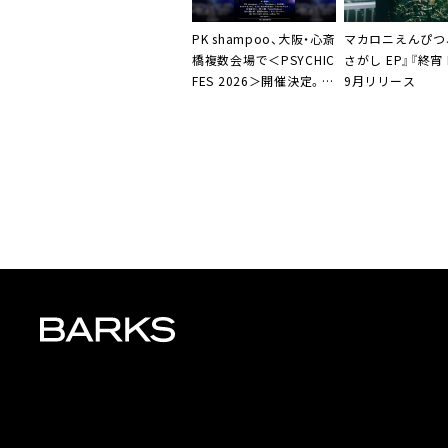
PK shampoo、大阪・心斎
マカロニえんぴつ
橋複数会場で＜PSYCHIC
さがし EP』『終宵 
FES 2026＞開催決定。第
9月リリース
1弾出演アーティストに
Wienners、キュウソ、ネ
クライトーキーら15組発
表