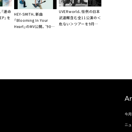
、『運命
UVERworld、恒例の日本
HEY-SMITH、新曲
EP』を
武道館含む全11公演の＜
「Blooming In Your
危ない＞ツアーを9月よ
Heart」のMV公開。’90年
り開催
代のスカパンクバンドの
MVを彷彿とさせる映像
に
Ar
今
ニュ