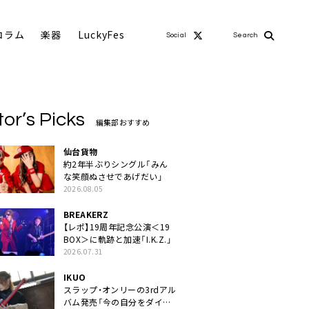
コラム
楽器
LuckyFes
Social
Search
tor’s Picks
編集部おすすめ
仙台貨物
約2年半ぶりシングル「みん
な笑顔ぬさせであげだい」
2026.08.05
BREAKERZ
【レポ】19周年記念公演＜19
BOX＞に軌跡と加速「I.K.Z.」
2026.07.31
IKUO
スラップ・オンリーの3rdアル
バム発売「今の自分をダイレ