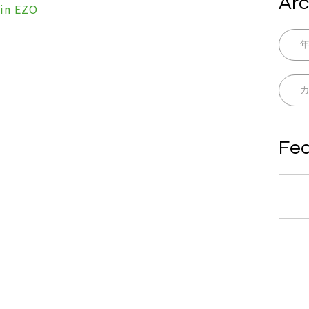
Arc
in EZO
Fea