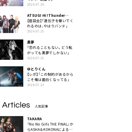
2026.07.26
ATSUGI Hi！Thunder
Rock Festival
【座談会】「遺伝子を継いでく
れるのは、やはりバンド」
2026.07.25
黒夢
「恐れることもない。どう転
がっても黒夢でしかない」
2026.07.25
ゆとりくん
【レポ】「この制約があるから
こそ俺は面白くなってる」
2026.07.23
 Articles
人気記事
TAKARA
『No No Girls THE FINAL』か
らASHA＆KOKONAによるユ