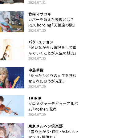
クトに」
2026.07.31
竹森マサユキ
カバーを超えた表現とは？
RE:Chording「天使達の歌」
2026.07.30
パク・ユチョン
「迷いながらも選択をして進
んでいくことが人生の魅力」
2026.07.30
中島卓偉
「たったひとりの人生を狂わ
せられたほうが光栄」
2026.07.29
TAIRIK
ソロメジャーデビューアルバ
ム『Mother』発売
2026.07.29
東京メルヘン倶楽部
「盛り上がり・個性・かわいい・
マジメ・闇堕ち」