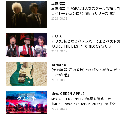
玉置浩二
玉置浩二 × ASKA、壮大なスケールで描くコ
ラボレーション曲「音銀河」リリース決定。
カップリングには新曲「命の宿り」収録も
2026.08.07
アリス
アリス、初となる各メンバーによるベスト盤
『ALICE THE BEST “TORILOGY”』リリース
決定
2026.08.07
Yamaha
【俺の楽器・私の愛機】2062「なんだかんだで
これが1番」
2026.08.03
Mrs. GREEN APPLE
Mrs. GREEN APPLE、2連覇を達成した
『MUSIC AWARDS JAPAN 2026』での「クス
シキ」ライブパフォーマンスをYouTube公開
2026.08.06