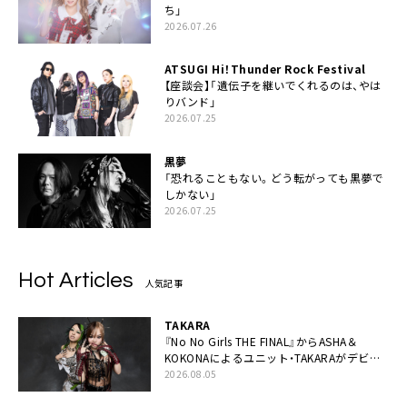
ち」
2026.07.26
ATSUGI Hi！Thunder Rock Festival
【座談会】「遺伝子を継いでくれるのは、やは
りバンド」
2026.07.25
黒夢
「恐れることもない。どう転がっても黒夢で
しかない」
2026.07.25
Hot Articles
人気記事
TAKARA
『No No Girls THE FINAL』からASHA＆
KOKONAによるユニット・TAKARAがデビュ
ー
2026.08.05