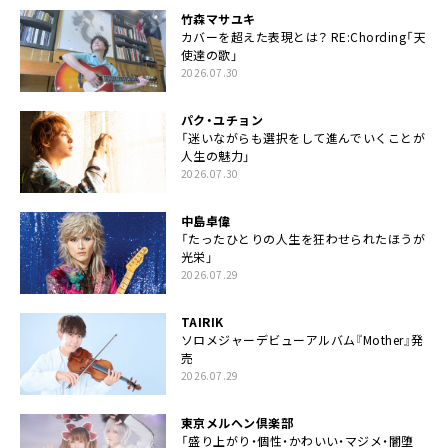
竹森マサユキ
カバーを超えた表現とは？ RE:Chording「天
使達の歌」
2026.07.30
パク・ユチョン
「迷いながらも選択をして進んでいくことが
人生の魅力」
2026.07.30
中島卓偉
「たったひとりの人生を狂わせられたほうが
光栄」
2026.07.29
TAIRIK
ソロメジャーデビューアルバム『Mother』発
売
2026.07.29
東京メルヘン倶楽部
「盛り上がり・個性・かわいい・マジメ・闇堕