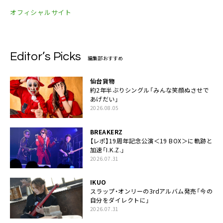
オフィシャルサイト
Editor’s Picks
編集部おすすめ
仙台貨物
約2年半ぶりシングル「みんな笑顔ぬさせで
あげだい」
2026.08.05
BREAKERZ
【レポ】19周年記念公演＜19 BOX＞に軌跡と
加速「I.K.Z.」
2026.07.31
IKUO
スラップ・オンリーの3rdアルバム発売「今の
自分をダイレクトに」
2026.07.31