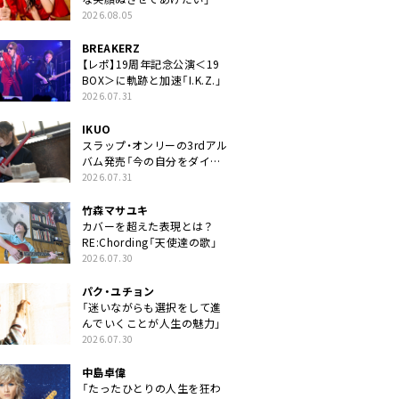
2026.08.05
BREAKERZ
【レポ】19周年記念公演＜19
BOX＞に軌跡と加速「I.K.Z.」
2026.07.31
IKUO
スラップ・オンリーの3rdアル
バム発売「今の自分をダイレ
クトに」
2026.07.31
竹森マサユキ
カバーを超えた表現とは？
RE:Chording「天使達の歌」
2026.07.30
パク・ユチョン
「迷いながらも選択をして進
んでいくことが人生の魅力」
2026.07.30
中島卓偉
「たったひとりの人生を狂わ