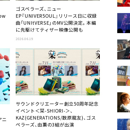
ゴスペラーズ、ニュー
ow
EP『UNIVER5OUL』リリース日に収録
曲「UNItVERSE」のMV公開決定。本編
に先駆けてティザー映像公開も
2026.06.19
サウンドクリエーター創立50周年記念
イベント＜栞-SHIORI-＞、
KAZ(GENERATIONS/数原龍友)、ゴス
アニ
ペラーズ、由薫の3組が出演