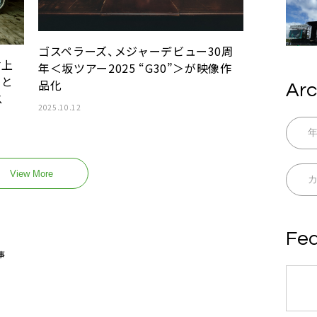
ゴスペラーズ、メジャーデビュー30周
村上
年＜坂ツアー2025 “G30”＞が映像作
田と
品化
Arc
ス
2025.10.12
View More
Fea
事