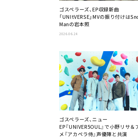
ゴスペラーズ、EP収録新曲
「UNItVERSE」MVの振り付けはSn
Manの岩本照
2026.06.24
ゴスペラーズ、ニュー
EP『UNIVER5OUL』で小野リサ＆
メ『アカペラ侍』声優陣と共演