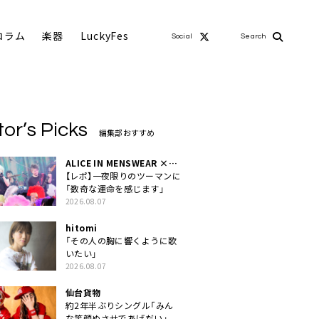
コラム
楽器
LuckyFes
Social
Search
tor’s Picks
編集部おすすめ
ALICE IN MENSWEAR ×
MASCHERA
【レポ】一夜限りのツーマンに
「数奇な運命を感じます」
2026.08.07
hitomi
「その人の胸に響くように歌
いたい」
2026.08.07
仙台貨物
約2年半ぶりシングル「みん
な笑顔ぬさせであげだい」