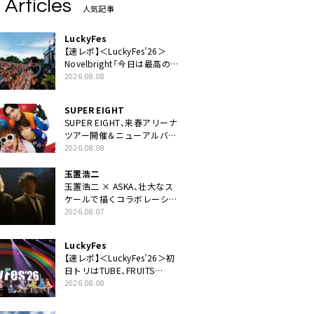
 Articles
人気記事
LuckyFes
【速レポ】＜LuckyFes’26＞
Novelbright「今日は最高のフ
ェス日和。最高の休日を、最
2026.08.08
高の夏休みを作っていきた
い」
SUPER EIGHT
SUPER EIGHT、来春アリーナ
ツアー開催＆ニューアルバム
発売決定げるEP『ダンダー
2026.08.08
ラ』本日リリース
玉置浩二
玉置浩二 × ASKA、壮大なス
ケールで描くコラボレーショ
ン曲「音銀河」リリース決定。
2026.08.07
カップリングには新曲「命の
宿り」収録も
LuckyFes
【速レポ】＜LuckyFes’26＞初
日トリはTUBE、FRUITS
ZIPPERや綾小路翔、鬼龍院翔
2026.08.08
を迎えた豪華コラボも「知っ
てたらぜひ一緒に歌ってちょ