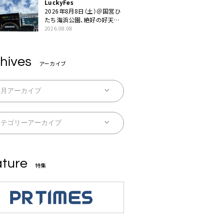
LuckyFes
うだい」
2026年8月8日（土）＠国営ひ
たち海浜公園、絶好の好天の
中＜LuckyFes’26＞開幕
2026.08.08
hives
アーカイブ
ture
特集