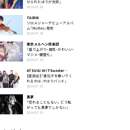
せられたほうが光栄」
2026.07.29
TAIRIK
ソロメジャーデビューアルバ
ム『Mother』発売
2026.07.29
東京メルヘン倶楽部
「盛り上がり・個性・かわいい・
マジメ・闇堕ち」
2026.07.26
ATSUGI Hi！Thunder
Rock Festival
【座談会】「遺伝子を継いでく
れるのは、やはりバンド」
2026.07.25
黒夢
「恐れることもない。どう転
がっても黒夢でしかない」
2026.07.25