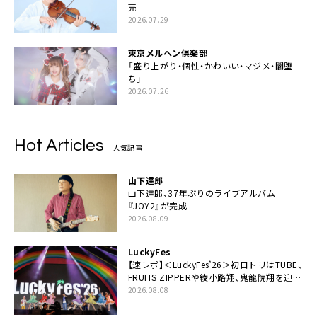
売
2026.07.29
東京メルヘン倶楽部
「盛り上がり・個性・かわいい・マジメ・闇堕
ち」
2026.07.26
Hot Articles
人気記事
山下達郎
山下達郎、37年ぶりのライブアルバム
『JOY2』が完成
2026.08.09
LuckyFes
【速レポ】＜LuckyFes’26＞初日トリはTUBE、
FRUITS ZIPPERや綾小路翔、鬼龍院翔を迎え
た豪華コラボも「知ってたらぜひ一緒に歌っ
2026.08.08
てちょうだい」