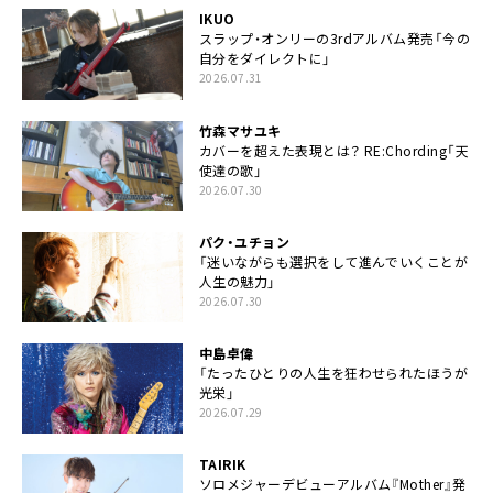
IKUO
スラップ・オンリーの3rdアルバム発売「今の
自分をダイレクトに」
2026.07.31
竹森マサユキ
カバーを超えた表現とは？ RE:Chording「天
使達の歌」
2026.07.30
パク・ユチョン
「迷いながらも選択をして進んでいくことが
人生の魅力」
2026.07.30
中島卓偉
「たったひとりの人生を狂わせられたほうが
光栄」
2026.07.29
TAIRIK
ソロメジャーデビューアルバム『Mother』発