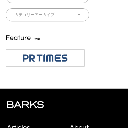
Feature
特集
Articles
About