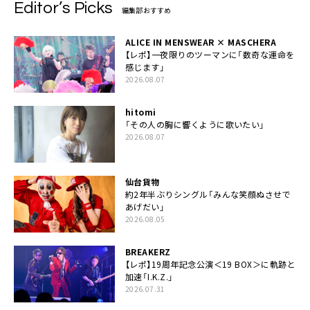
Editor’s Picks
編集部おすすめ
ALICE IN MENSWEAR × MASCHERA
【レポ】一夜限りのツーマンに「数奇な運命を
感じます」
2026.08.07
hitomi
「その人の胸に響くように歌いたい」
2026.08.07
仙台貨物
約2年半ぶりシングル「みんな笑顔ぬさせで
あげだい」
2026.08.05
BREAKERZ
【レポ】19周年記念公演＜19 BOX＞に軌跡と
加速「I.K.Z.」
2026.07.31