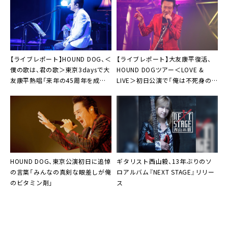
【ライブレポート】HOUND DOG、＜
【ライブレポート】大友康平復活、
僕の歌は、君の歌＞東京3daysで大
HOUND DOGツアー＜LOVE &
友康平熱唱「来年の45周年を成功
LIVE＞初日公演で「俺は不死身の
させたい」
ロッケンローラー」
HOUND DOG
、東京公演初日に追悼
ギタリスト西山毅
、13年ぶりのソ
の言葉「みんなの真剣な眼差しが俺
ロアルバム『NEXT STAGE』リリー
のビタミン剤」
ス