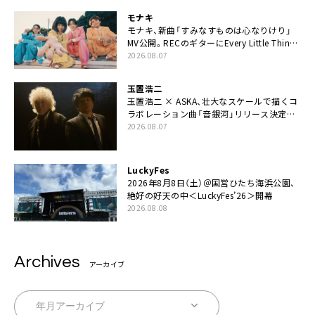
モナキ
モナキ、新曲「すみなすものは心なりけり」
MV公開。RECのギターにEvery Little Thing・
伊藤一朗参加も
2026.08.07
玉置浩二
玉置浩二 × ASKA、壮大なスケールで描くコ
ラボレーション曲「音銀河」リリース決定。
カップリングには新曲「命の宿り」収録も
2026.08.07
LuckyFes
2026年8月8日（土）＠国営ひたち海浜公園、
絶好の好天の中＜LuckyFes’26＞開幕
2026.08.08
Archives
アーカイブ