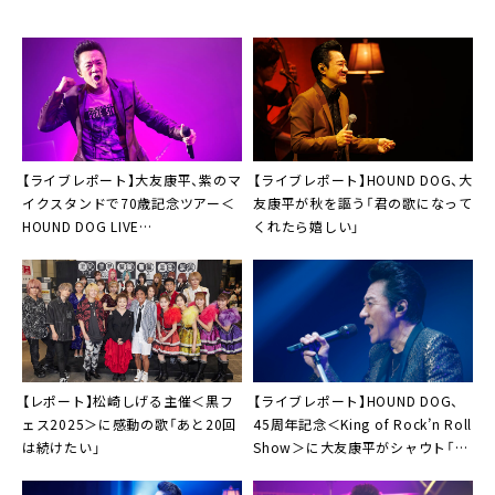
【ライブレポート】大友康平、紫のマ
【ライブレポート】HOUND DOG、大
イクスタンドで70歳記念ツアー＜
友康平が秋を謳う「君の歌になって
HOUND DOG LIVE
くれたら嬉しい」
2026「ROLLING 70」＞開幕
【レポート】松崎しげる主催＜黒フ
【ライブレポート】HOUND DOG、
ェス2025＞に感動の歌「あと20回
45周年記念＜King of Rock’n Roll
は続けたい」
Show＞に大友康平がシャウト「最
幸の晩だったぜ！」