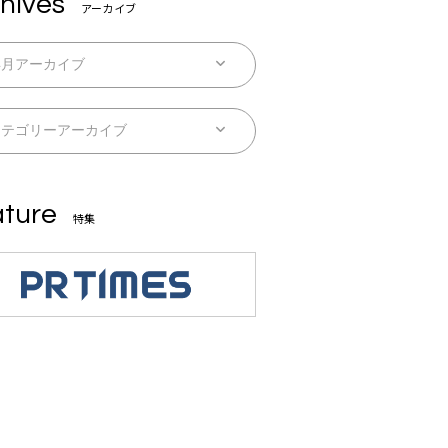
hives
アーカイブ
ture
特集