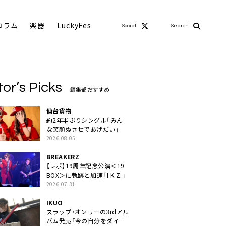
コラム
楽器
LuckyFes
Social
Search
tor’s Picks
編集部おすすめ
仙台貨物
約2年半ぶりシングル「みん
な笑顔ぬさせであげだい」
2026.08.05
BREAKERZ
【レポ】19周年記念公演＜19
BOX＞に軌跡と加速「I.K.Z.」
2026.07.31
IKUO
スラップ・オンリーの3rdアル
バム発売「今の自分をダイレ