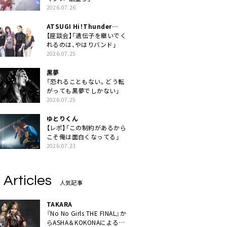
2026.07.26
ATSUGI Hi！Thunder
Rock Festival
【座談会】「遺伝子を継いでく
れるのは、やはりバンド」
2026.07.25
黒夢
「恐れることもない。どう転
がっても黒夢でしかない」
2026.07.25
ゆとりくん
【レポ】「この制約があるから
こそ俺は面白くなってる」
2026.07.23
 Articles
人気記事
TAKARA
『No No Girls THE FINAL』か
らASHA＆KOKONAによるユ