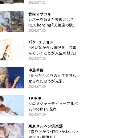
クトに」
2026.07.31
竹森マサユキ
カバーを超えた表現とは？
RE:Chording「天使達の歌」
2026.07.30
パク・ユチョン
「迷いながらも選択をして進
んでいくことが人生の魅力」
2026.07.30
中島卓偉
「たったひとりの人生を狂わ
せられたほうが光栄」
2026.07.29
TAIRIK
ソロメジャーデビューアルバ
ム『Mother』発売
2026.07.29
東京メルヘン倶楽部
「盛り上がり・個性・かわいい・
マジメ・闇堕ち」