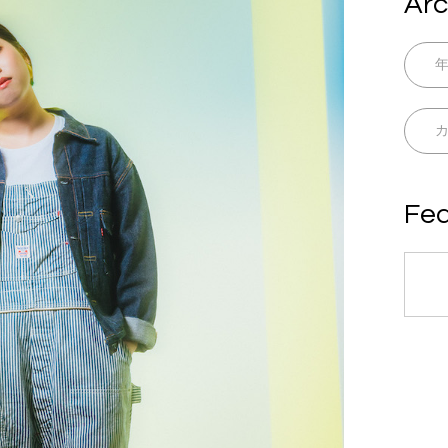
Arc
Fea