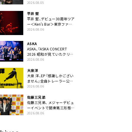
ニット・TAKARAがデビュー
2026.08.05
平井 堅
平井 堅、デビュー30周年ツア
ー＜Ken’s Bar＞東京ファイ
ナル公演の映像商品化決定。
2026.08.06
ブックレットには平井堅のメ
ッセージ掲載も
ASKA
ASKA、『ASKA CONCERT
2026 昭和が見ていたクリス
マス!? 』発売＆上映決定
2026.08.06
大泉洋
大泉 洋、EP『感謝しかござい
ません』全曲トレーラー公
開。幾田りら書き下ろし曲や
2026.08.06
ジャズピアニスト・小曽根真
による提供曲のレコーディン
佐藤三兄弟
グ映像の一部解禁も
佐藤三兄弟、 メジャーデビュ
ーイベントで間奏第三形態ダ
ンスを披露
2026.08.06