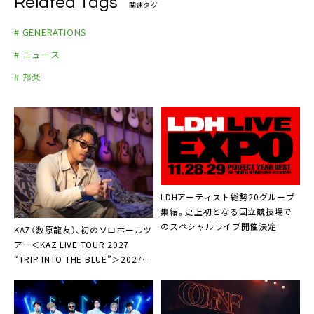
Related Tags
関連タグ
https://www.tiktok.com/@rikonshinaiex?_t=8hj
Pau56ADJ&_r=1（@rikonshinaiex）
# GENERATIONS
# ニュース
# 邦楽
LDHアーティスト総勢20グループ
集結。史上初となる国立競技場で
のスペシャルライブ開催決定
KAZ（数原龍友）、初のソロホールツ
アー＜KAZ LIVE TOUR 2027
“TRIP INTO THE BLUE”＞2027年
2月より開催決定