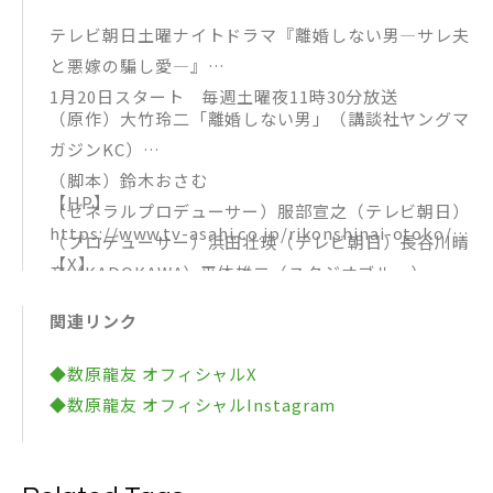
テレビ朝日土曜ナイトドラマ『離婚しない男―サレ夫
と悪嫁の騙し愛―』
1月20日スタート 毎週土曜夜11時30分放送
（原作）大竹玲二「離婚しない男」（講談社ヤングマ
ガジンKC）
（脚本）鈴木おさむ
【HP】
（ゼネラルプロデューサー）服部宣之（テレビ朝日）
https://www.tv-asahi.co.jp/rikonshinai-otoko/
（プロデューサー）浜田壮瑛（テレビ朝日）長谷川晴
【X】
彦（KADOKAWA）平体雄二（スタジオブルー）
https://x.com/rikonshinaiex?s=21&t=Qvb39HKI
（演出）木村ひさし 吉川祐太 竹園 元（テレビ朝
関連リンク
SRC9W59XErLnqQ（@ rikonshinaiEX）
日）
【Instagram】
（制作協力）スタジオブルー
◆数原龍友 オフィシャルX
https://instagram.com/rikonshinaiex?igshid=NG
（制作著作）テレビ朝日
◆数原龍友 オフィシャルInstagram
VhN2U2NjQ0Yg%3D%3D&utm_source=qr
（@rikonshinaiex）
【TikTok】