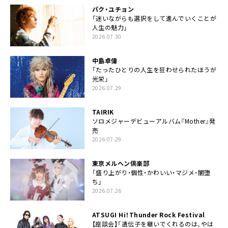
パク・ユチョン
「迷いながらも選択をして進んでいくことが
人生の魅力」
2026.07.30
中島卓偉
「たったひとりの人生を狂わせられたほうが
光栄」
2026.07.29
TAIRIK
ソロメジャーデビューアルバム『Mother』発
売
2026.07.29
東京メルヘン倶楽部
「盛り上がり・個性・かわいい・マジメ・闇堕
ち」
2026.07.26
ATSUGI Hi！Thunder Rock Festival
【座談会】「遺伝子を継いでくれるのは、やは