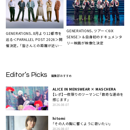
GENERATIONS、ツアー＜6IX
GENERATIONS、8月より12都市を
SENSE＞＆自身初のドキュメンタ
巡る＜PARALLEL POST 2026＞開
リー映画が映像化決定
催決定。「皆さんとの距離が近いラ
イブになると思います」
Editor’s Picks
編集部おすすめ
ALICE IN MENSWEAR × MASCHERA
【レポ】一夜限りのツーマンに「数奇な運命を
感じます」
2026.08.07
hitomi
「その人の胸に響くように歌いたい」
2026.08.07