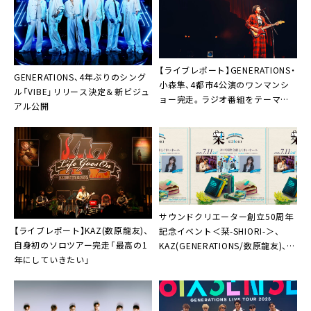
【ライブレポート】GENERATIONS・
GENERATIONS、4年ぶりのシング
小森隼、4都市4公演のワンマンシ
ル「VIBE」リリース決定＆新ビジュ
ョー完走。ラジオ番組をテーマに
アル公開
したステージにアンジェリーナ
1/3やEXILE TETSUYAら出演も
サウンドクリエーター創立50周年
【ライブレポート】KAZ(数原龍友)、
記念イベント＜栞-SHIORI-＞、
自身初のソロツアー完走「最高の1
KAZ(GENERATIONS/数原龍友)、ゴ
年にしていきたい」
スペラーズ、由薫の3組が出演