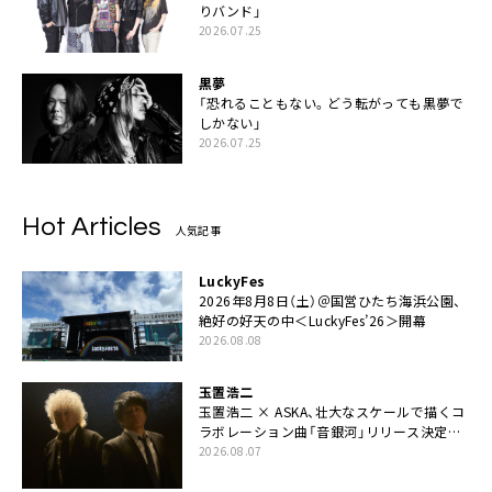
りバンド」
2026.07.25
黒夢
「恐れることもない。どう転がっても黒夢で
しかない」
2026.07.25
Hot Articles
人気記事
LuckyFes
2026年8月8日（土）＠国営ひたち海浜公園、
絶好の好天の中＜LuckyFes’26＞開幕
2026.08.08
玉置浩二
玉置浩二 × ASKA、壮大なスケールで描くコ
ラボレーション曲「音銀河」リリース決定。
カップリングには新曲「命の宿り」収録も
2026.08.07