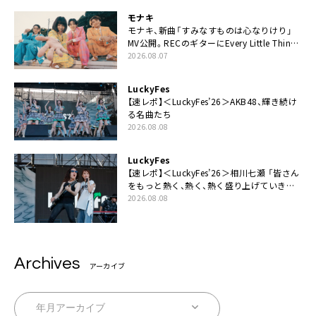
モナキ
モナキ、新曲「すみなすものは心なりけり」
MV公開。RECのギターにEvery Little Thing・
伊藤一朗参加も
2026.08.07
LuckyFes
【速レポ】＜LuckyFes’26＞AKB48、輝き続け
る名曲たち
2026.08.08
LuckyFes
【速レポ】＜LuckyFes’26＞相川七瀬 「皆さん
をもっと熱く、熱く、熱く盛り上げていきま
す！」
2026.08.08
Archives
アーカイブ