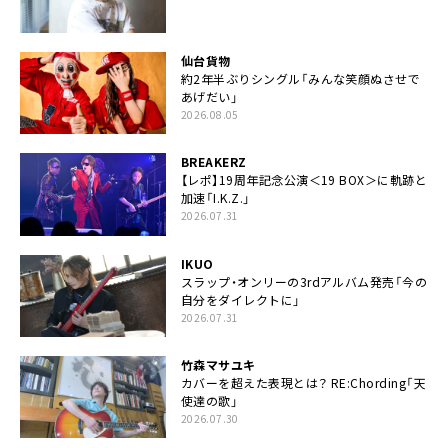
仙台貨物
約2年半ぶりシングル「みんな笑顔ぬさせで
あげだい」
2026.08.05
BREAKERZ
【レポ】19周年記念公演＜19 BOX＞に軌跡と
加速「I.K.Z.」
2026.07.31
IKUO
スラップ・オンリーの3rdアルバム発売「今の
自分をダイレクトに」
2026.07.31
竹森マサユキ
カバーを超えた表現とは？ RE:Chording「天
使達の歌」
2026.07.30