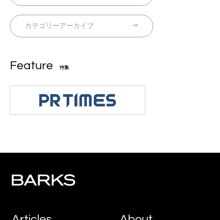
Feature
特集
Articles
About