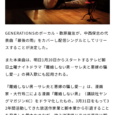
GENERATIONSのボーカル・数原龍友が、中西保志の代
表曲「最後の雨」をカバーし配信シングルとしてリリー
スすることが決定した。
また本楽曲は、明日1月20日からスタートするテレビ朝
日土曜ナイトドラマ『離婚しない男―サレ夫と悪嫁の騙
し愛―』の挿入歌にも起用される。
『離婚しない男―サレ夫と悪嫁の騙し愛―』は、漫画
家・大竹玲二による漫画『離婚しない男』（講談社ヤン
グマガジンKC）をドラマ化したもの。3月31日をもって3
2年間活動してきた放送作家業と脚本業から引退すること