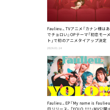
Faulieu.、TVアニメ『カナン様は
でチョロい』OPテーマ「初恋モー
ト」で初のアニメタイアップ決定
2026.01.14
Faulieu.、EP『My name is Faulie
日リリース。「YOLO !!!!」MV公開