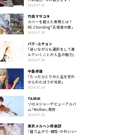
クトに」
2026.07.31
竹森マサユキ
カバーを超えた表現とは？
RE:Chording「天使達の歌」
2026.07.30
パク・ユチョン
「迷いながらも選択をして進
んでいくことが人生の魅力」
2026.07.30
中島卓偉
「たったひとりの人生を狂わ
せられたほうが光栄」
2026.07.29
TAIRIK
ソロメジャーデビューアルバ
ム『Mother』発売
2026.07.29
東京メルヘン倶楽部
「盛り上がり・個性・かわいい・