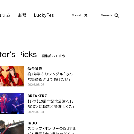
コラム
楽器
LuckyFes
Social
Search
tor’s Picks
編集部おすすめ
仙台貨物
約2年半ぶりシングル「みん
な笑顔ぬさせであげだい」
2026.08.05
BREAKERZ
【レポ】19周年記念公演＜19
BOX＞に軌跡と加速「I.K.Z.」
2026.07.31
IKUO
スラップ・オンリーの3rdアル
バム発売「今の自分をダイレ