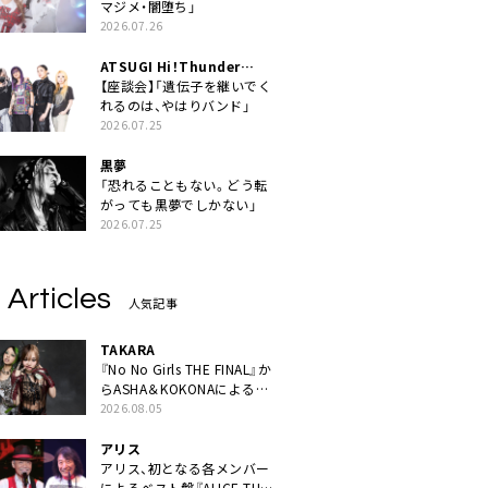
マジメ・闇堕ち」
2026.07.26
ATSUGI Hi！Thunder
Rock Festival
【座談会】「遺伝子を継いでく
れるのは、やはりバンド」
2026.07.25
黒夢
「恐れることもない。どう転
がっても黒夢でしかない」
2026.07.25
 Articles
人気記事
TAKARA
『No No Girls THE FINAL』か
らASHA＆KOKONAによるユ
ニット・TAKARAがデビュー
2026.08.05
アリス
アリス、初となる各メンバー
によるベスト盤『ALICE THE