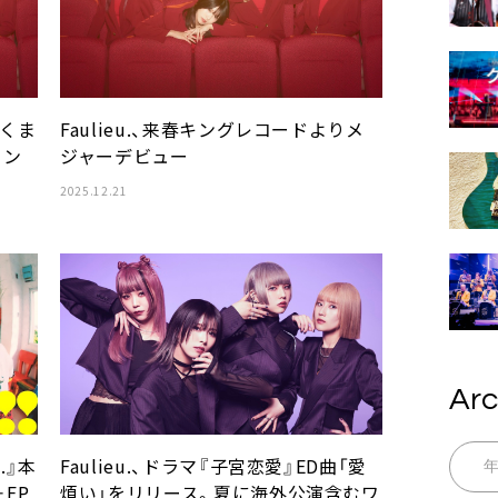
あくま
Faulieu.、来春キングレコードよりメ
メン
ジャーデビュー
2025.12.21
Arc
u.』本
Faulieu.、ドラマ『子宮恋愛』ED曲「愛
＋EP
煩い」をリリース。夏に海外公演含むワ