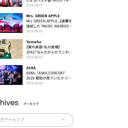
BEST “TORILOGY”』リリー
2026.08.07
ス決定
Mrs. GREEN APPLE
Mrs. GREEN APPLE、2連覇を
達成した『MUSIC AWARDS
JAPAN 2026』での「クスシ
2026.08.06
キ」ライブパフォーマンスを
YouTube公開
Yamaha
【俺の楽器・私の愛機】
2062「なんだかんだでこれが
1番」
2026.08.03
ASKA
ASKA、『ASKA CONCERT
2026 昭和が見ていたクリス
マス!? 』発売＆上映決定
2026.08.06
hives
アーカイブ