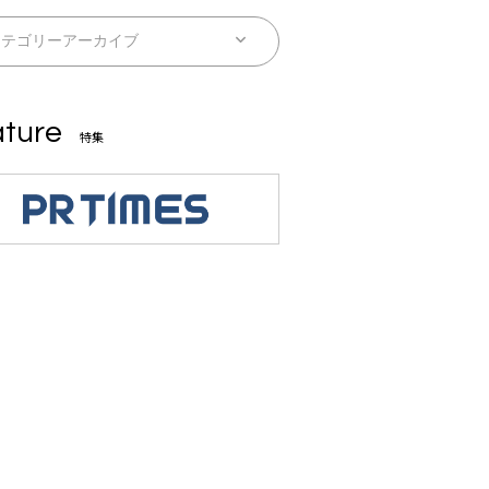
ture
特集