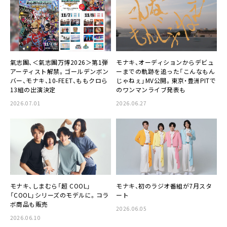
氣志團、＜氣志團万博2026＞第1弾
モナキ、オーディションからデビュ
アーティスト解禁。ゴールデンボン
ーまでの軌跡を追った「こんなもん
バー、モナキ、10-FEET、ももクロら
じゃねぇ」MV公開。東京・豊洲PITで
13組の出演決定
のワンマンライブ発表も
2026.07.01
2026.06.27
モナキ、しまむら「超 COOL」
モナキ、初のラジオ番組が7月スタ
「COOL」シリーズのモデルに。コラ
ート
ボ商品も販売
2026.06.05
2026.06.10