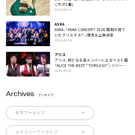
これが1番」
2026.08.03
ASKA
ASKA、『ASKA CONCERT 2026 昭和が見て
いたクリスマス!? 』発売＆上映決定
2026.08.06
アリス
アリス、初となる各メンバーによるベスト盤
『ALICE THE BEST “TORILOGY”』リリース
決定
2026.08.07
Archives
アーカイブ