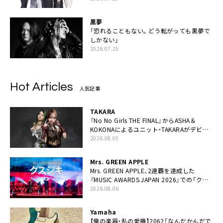
黒夢
「恐れることもない。どう転がっても黒夢で
しかない」
2026.07.25
Hot Articles
人気記事
TAKARA
『No No Girls THE FINAL』からASHA＆
KOKONAによるユニット・TAKARAがデビュ
ー
2026.08.05
Mrs. GREEN APPLE
Mrs. GREEN APPLE、2連覇を達成した
『MUSIC AWARDS JAPAN 2026』での「クス
シキ」ライブパフォーマンスをYouTube公開
2026.08.06
Yamaha
【俺の楽器・私の愛機】2062「なんだかんだで