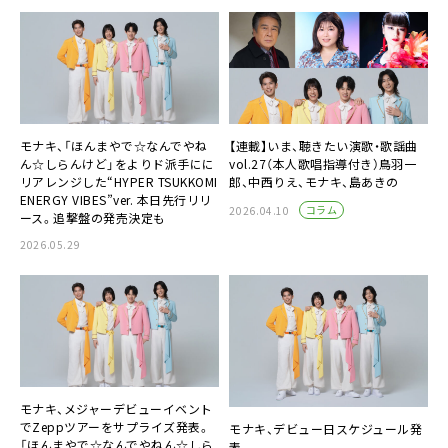
モナキ、「ほんまやで☆なんでやね
【連載】いま、聴きたい演歌・歌謡曲
ん☆しらんけど」をよりド派手にに
vol.27（本人歌唱指導付き）鳥羽一
リアレンジした“HYPER TSUKKOMI
郎、中西りえ、モナキ、島あきの
ENERGY VIBES”ver. 本日先行リリ
コラム
2026.04.10
ース。追撃盤の発売決定も
2026.05.29
モナキ、メジャーデビューイベント
でZeppツアーをサプライズ発表。
モナキ、デビュー日スケジュール発
「ほんまやで☆なんでやねん☆しら
表