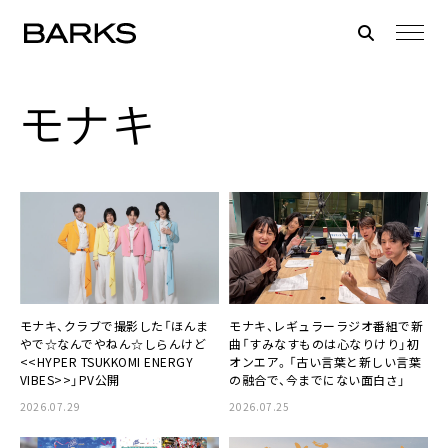
モナキ
モナキ、クラブで撮影した「ほんま
モナキ、レギュラーラジオ番組で新
やで☆なんでやねん☆しらんけど
曲「すみなすものは心なりけり」初
<<HYPER TSUKKOMI ENERGY
オンエア。「古い言葉と新しい言葉
VIBES>>」PV公開
の融合で、今までにない面白さ」
2026.07.29
2026.07.25