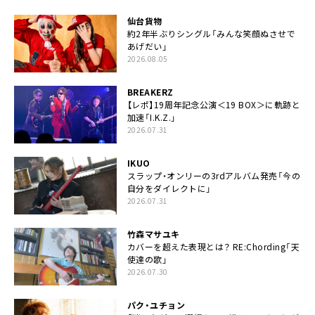
仙台貨物
約2年半ぶりシングル「みんな笑顔ぬさせで
あげだい」
2026.08.05
BREAKERZ
【レポ】19周年記念公演＜19 BOX＞に軌跡と
加速「I.K.Z.」
2026.07.31
IKUO
スラップ・オンリーの3rdアルバム発売「今の
自分をダイレクトに」
2026.07.31
竹森マサユキ
カバーを超えた表現とは？ RE:Chording「天
使達の歌」
2026.07.30
パク・ユチョン