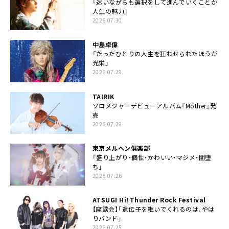
「迷いながらも選択をして進んでいくことが
人生の魅力」
2026.07.30
中島卓偉
「たったひとりの人生を狂わせられたほうが
光栄」
2026.07.29
TAIRIK
ソロメジャーデビューアルバム『Mother』発
売
2026.07.29
東京メルヘン倶楽部
「盛り上がり・個性・かわいい・マジメ・闇堕
ち」
2026.07.26
ATSUGI Hi！Thunder Rock Festival
【座談会】「遺伝子を継いでくれるのは、やは
りバンド」
2026.07.25