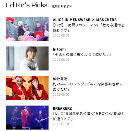
Editor’s Picks
編集部おすすめ
ALICE IN MENSWEAR × MASCHERA
【レポ】一夜限りのツーマンに「数奇な運命を
感じます」
2026.08.07
hitomi
「その人の胸に響くように歌いたい」
2026.08.07
仙台貨物
約2年半ぶりシングル「みんな笑顔ぬさせで
あげだい」
2026.08.05
BREAKERZ
【レポ】19周年記念公演＜19 BOX＞に軌跡と
加速「I.K.Z.」
2026.07.31