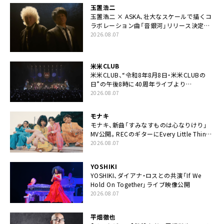
玉置浩二
玉置浩二 × ASKA、壮大なスケールで描くコ
ラボレーション曲「音銀河」リリース決定。
カップリングには新曲「命の宿り」収録も
2026.08.07
米米CLUB
米米CLUB、“令和8年8月8日・米米CLUBの
日”の午後8時に40周年ライブより
「FANtachy medley」を88年限定公開
2026.08.07
モナキ
モナキ、新曲「すみなすものは心なりけり」
MV公開。RECのギターにEvery Little Thing・
伊藤一朗参加も
2026.08.07
YOSHIKI
YOSHIKI、ダイアナ・ロスとの共演「If We
Hold On Together」ライブ映像公開
2026.08.07
平畑徹也