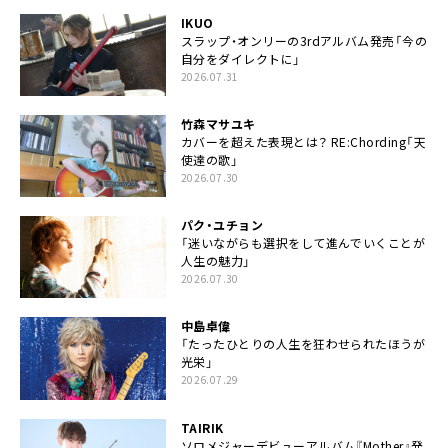
IKUO
スラップ・オンリーの3rdアルバム発売「今の
自分をダイレクトに」
2026.07.31
竹森マサユキ
カバーを超えた表現とは？ RE:Chording「天
使達の歌」
2026.07.30
パク・ユチョン
「迷いながらも選択をして進んでいくことが
人生の魅力」
2026.07.30
中島卓偉
「たったひとりの人生を狂わせられたほうが
光栄」
2026.07.29
TAIRIK
ソロメジャーデビューアルバム『Mother』発