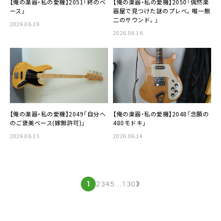
【俺の楽器・私の愛機】2051「終のベ
【俺の楽器・私の愛機】2050「偶然楽
ース」
器屋で見つけた謎のプレベ。唯一無
二のサウンド。」
2026.06.19
2026.06.16
【俺の楽器・私の愛機】2049「自分へ
【俺の楽器・私の愛機】2048「念願の
のご褒美ベース(嫁無許可)」
480モドキ」
2026.06.15
2026.06.14
›
1
2
3
4
5
…
130