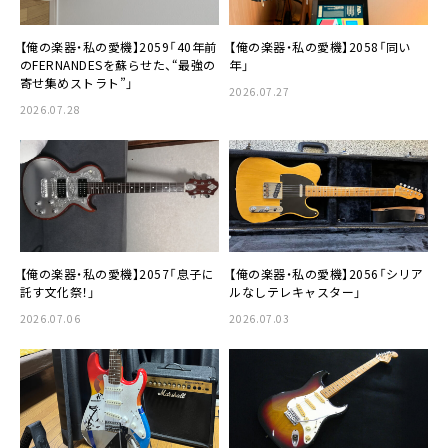
【俺の楽器・私の愛機】2059「40年前
【俺の楽器・私の愛機】2058「同い
のFERNANDESを蘇らせた、“最強の
年」
寄せ集めストラト”」
2026.07.27
2026.07.28
【俺の楽器・私の愛機】2057「息子に
【俺の楽器・私の愛機】2056「シリア
託す文化祭！」
ルなしテレキャスター」
2026.07.06
2026.07.03