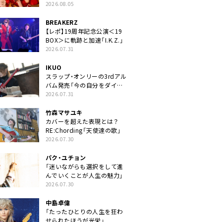
2026.08.05
BREAKERZ
【レポ】19周年記念公演＜19
BOX＞に軌跡と加速「I.K.Z.」
2026.07.31
IKUO
スラップ・オンリーの3rdアル
バム発売「今の自分をダイレ
クトに」
2026.07.31
竹森マサユキ
カバーを超えた表現とは？
RE:Chording「天使達の歌」
2026.07.30
パク・ユチョン
「迷いながらも選択をして進
んでいくことが人生の魅力」
2026.07.30
中島卓偉
「たったひとりの人生を狂わ
せられたほうが光栄」