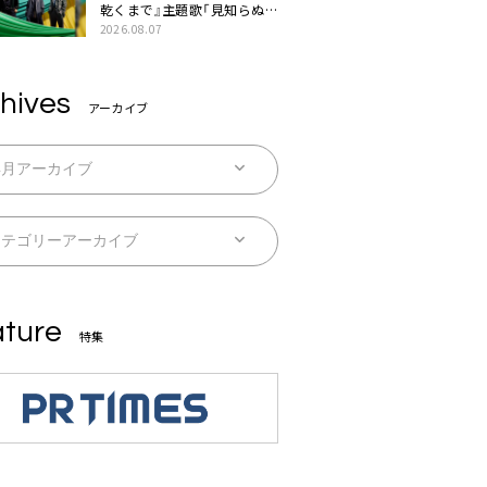
乾くまで』主題歌「見知らぬ
糸」本日配信。ドラマとのSP
2026.08.07
コラボムービー公開も
hives
アーカイブ
ture
特集