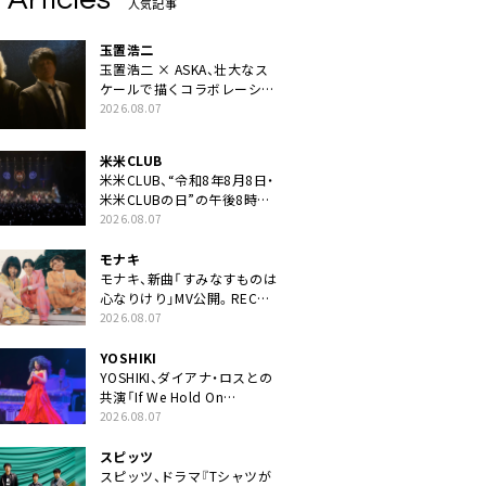
人気記事
玉置浩二
玉置浩二 × ASKA、壮大なス
ケールで描くコラボレーショ
ン曲「音銀河」リリース決定。
2026.08.07
カップリングには新曲「命の
宿り」収録も
米米CLUB
米米CLUB、“令和8年8月8日・
米米CLUBの日”の午後8時に
40周年ライブより「FANtachy
2026.08.07
medley」を88年限定公開
モナキ
モナキ、新曲「すみなすものは
心なりけり」MV公開。RECの
ギターにEvery Little Thing・
2026.08.07
伊藤一朗参加も
YOSHIKI
YOSHIKI、ダイアナ・ロスとの
共演「If We Hold On
Together」ライブ映像公開
2026.08.07
スピッツ
スピッツ、ドラマ『Tシャツが