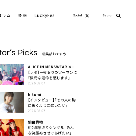
コラム
楽器
LuckyFes
Social
Search
tor’s Picks
編集部おすすめ
ALICE IN MENSWEAR ×
MASCHERA
【レポ】一夜限りのツーマンに
「数奇な運命を感じます」
2026.08.07
hitomi
【インタビュー】「その人の胸
に響くように歌いたい」
2026.08.07
仙台貨物
約2年半ぶりシングル「みん
な笑顔ぬさせであげだい」