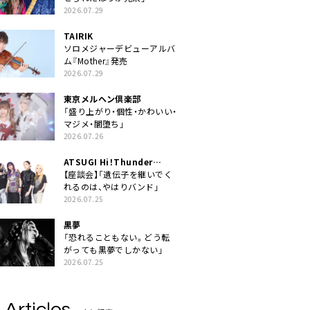
2026.07.29
TAIRIK
ソロメジャーデビューアルバ
ム『Mother』発売
2026.07.29
東京メルヘン倶楽部
「盛り上がり・個性・かわいい・
マジメ・闇堕ち」
2026.07.26
ATSUGI Hi！Thunder
Rock Festival
【座談会】「遺伝子を継いでく
れるのは、やはりバンド」
2026.07.25
黒夢
「恐れることもない。どう転
がっても黒夢でしかない」
2026.07.25
 Articles