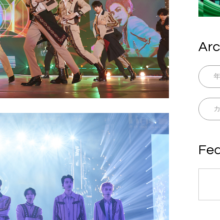
Arc
Fea