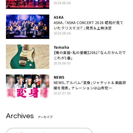
シキ」ライブパフォーマンスをYouTube公開
2026.08.06
ASKA
ASKA、『ASKA CONCERT 2026 昭和が見て
いたクリスマス!? 』発売＆上映決定
2026.08.06
Yamaha
【俺の楽器・私の愛機】2062「なんだかんだで
これが1番」
2026.08.03
NEWS
NEWS、アルバム『変身』ジャケット＆楽曲詳
細を発表。ナレーションは⼭寺宏⼀
2025.07.09
Archives
アーカイブ