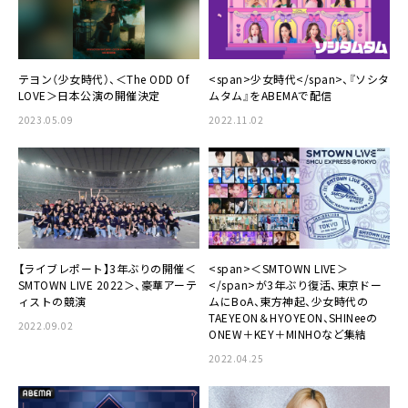
テヨン（少女時代）、＜The ODD Of
<span>少女時代</span>、『ソシタ
LOVE＞日本公演の開催決定
ムタム』をABEMAで配信
2023.05.09
2022.11.02
【ライブレポート】3年ぶりの開催＜
<span>＜SMTOWN LIVE＞
SMTOWN LIVE 2022＞、豪華アーテ
</span>が3年ぶり復活、東京ドー
ィストの競演
ムにBoA、東方神起、少女時代の
TAEYEON＆HYOYEON、SHINeeの
2022.09.02
ONEW＋KEY＋MINHOなど集結
2022.04.25