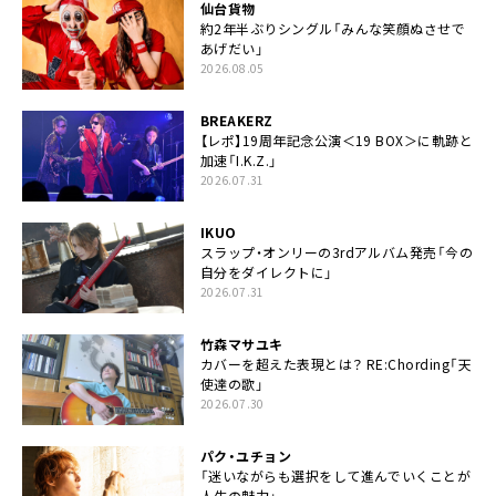
仙台貨物
約2年半ぶりシングル「みんな笑顔ぬさせで
あげだい」
2026.08.05
BREAKERZ
【レポ】19周年記念公演＜19 BOX＞に軌跡と
加速「I.K.Z.」
2026.07.31
IKUO
スラップ・オンリーの3rdアルバム発売「今の
自分をダイレクトに」
2026.07.31
竹森マサユキ
カバーを超えた表現とは？ RE:Chording「天
使達の歌」
2026.07.30
パク・ユチョン
「迷いながらも選択をして進んでいくことが
人生の魅力」