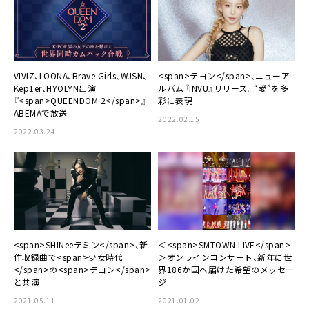
VIVIZ、LOONA、Brave Girls、WJSN、
<span>テヨン</span>、ニューア
Kep1er、HYOLYN出演
ルバム『INVU』リリース。“愛”を多
『<span>QUEENDOM 2</span>』
彩に表現
ABEMAで放送
2022.02.15
2022.03.24
<span>SHINeeテミン</span>、新
＜<span>SMTOWN LIVE</span>
作収録曲で<span>少女時代
＞オンラインコンサート、新年に世
</span>の<span>テヨン</span>
界186か国へ届けた希望のメッセー
と共演
ジ
2021.05.11
2021.01.02