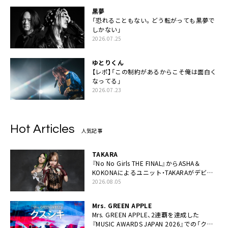
黒夢
「恐れることもない。どう転がっても黒夢で
しかない」
2026.07.25
ゆとりくん
【レポ】「この制約があるからこそ俺は面白く
なってる」
2026.07.23
Hot Articles
人気記事
TAKARA
『No No Girls THE FINAL』からASHA＆
KOKONAによるユニット・TAKARAがデビュ
ー
2026.08.05
Mrs. GREEN APPLE
Mrs. GREEN APPLE、2連覇を達成した
『MUSIC AWARDS JAPAN 2026』での「クス