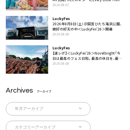
伊藤一朗参加も
2026.08.07
LuckyFes
2026年8月8日（土）＠国営ひたち海浜公園、
絶好の好天の中＜LuckyFes’26＞開幕
2026.08.08
LuckyFes
【速レポ】＜LuckyFes’26＞Novelbright「今
日は最高のフェス日和。最高の休日を、最高
の夏休みを作っていきたい」
2026.08.08
Archives
アーカイブ