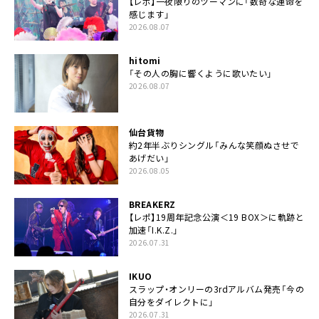
【レポ】一夜限りのツーマンに「数奇な運命を
感じます」
2026.08.07
hitomi
「その人の胸に響くように歌いたい」
2026.08.07
仙台貨物
約2年半ぶりシングル「みんな笑顔ぬさせで
あげだい」
2026.08.05
BREAKERZ
【レポ】19周年記念公演＜19 BOX＞に軌跡と
加速「I.K.Z.」
2026.07.31
IKUO
スラップ・オンリーの3rdアルバム発売「今の
自分をダイレクトに」
2026.07.31