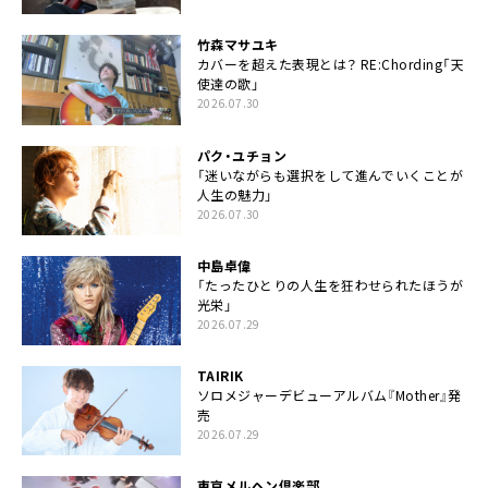
竹森マサユキ
カバーを超えた表現とは？ RE:Chording「天
使達の歌」
2026.07.30
パク・ユチョン
「迷いながらも選択をして進んでいくことが
人生の魅力」
2026.07.30
中島卓偉
「たったひとりの人生を狂わせられたほうが
光栄」
2026.07.29
TAIRIK
ソロメジャーデビューアルバム『Mother』発
売
2026.07.29
東京メルヘン倶楽部