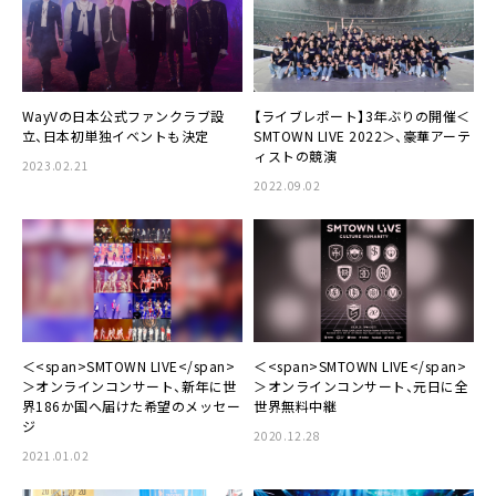
WayVの日本公式ファンクラブ設
【ライブレポート】3年ぶりの開催＜
立、日本初単独イベントも決定
SMTOWN LIVE 2022＞、豪華アーテ
ィストの競演
2023.02.21
2022.09.02
＜<span>SMTOWN LIVE</span>
＜<span>SMTOWN LIVE</span>
＞オンラインコンサート、新年に世
＞オンラインコンサート、元日に全
界186か国へ届けた希望のメッセー
世界無料中継
ジ
2020.12.28
2021.01.02