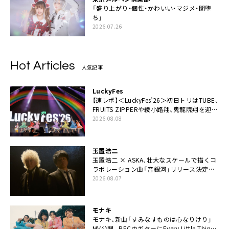
「盛り上がり・個性・かわいい・マジメ・闇堕
ち」
2026.07.26
Hot Articles
人気記事
LuckyFes
【速レポ】＜LuckyFes’26＞初日トリはTUBE、
FRUITS ZIPPERや綾小路翔、鬼龍院翔を迎え
た豪華コラボも「知ってたらぜひ一緒に歌っ
2026.08.08
てちょうだい」
玉置浩二
玉置浩二 × ASKA、壮大なスケールで描くコ
ラボレーション曲「音銀河」リリース決定。
カップリングには新曲「命の宿り」収録も
2026.08.07
モナキ
モナキ、新曲「すみなすものは心なりけり」
MV公開。RECのギターにEvery Little Thing・