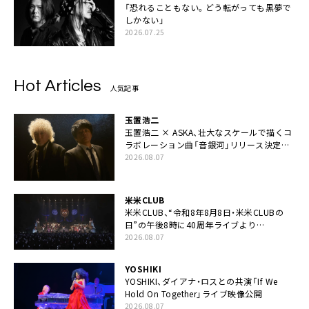
「恐れることもない。どう転がっても黒夢で
しかない」
2026.07.25
Hot Articles
人気記事
玉置浩二
玉置浩二 × ASKA、壮大なスケールで描くコ
ラボレーション曲「音銀河」リリース決定。
カップリングには新曲「命の宿り」収録も
2026.08.07
米米CLUB
米米CLUB、“令和8年8月8日・米米CLUBの
日”の午後8時に40周年ライブより
「FANtachy medley」を88年限定公開
2026.08.07
YOSHIKI
YOSHIKI、ダイアナ・ロスとの共演「If We
Hold On Together」ライブ映像公開
2026.08.07