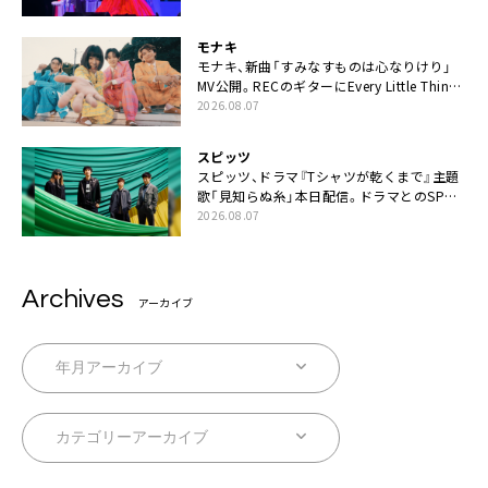
モナキ
モナキ、新曲「すみなすものは心なりけり」
MV公開。RECのギターにEvery Little Thing・
伊藤一朗参加も
2026.08.07
スピッツ
スピッツ、ドラマ『Tシャツが乾くまで』主題
歌「見知らぬ糸」本日配信。ドラマとのSPコ
ラボムービー公開も
2026.08.07
Archives
アーカイブ