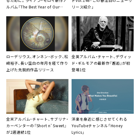
るために。ライアン・モロイ新作ア
ドvol.146「この春注目のニューリ
ルバム『The Best Year of Our
リース紹介」
Lives』
ローデリウス
、オンネン・ボック、松
全英アルバム・チャート、デヴィッ
﨑裕子、長い空白の年月を経て作り
ド・ギルモアの最新作『邂逅』が初
上げた先鋭的作品リリース
登場1位
全米アルバム・チャート、サブリナ・
洋楽を身近に感じさせてくれる
カーペンターの『Short n’ Sweet』
YouTubeチャンネル「Honey
が2週連続1位
Lyrics」