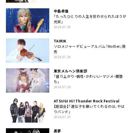
中島卓偉
「たったひとりの人生を狂わせられたほうが
光栄」
2026.07.29
TAIRIK
ソロメジャーデビューアルバム『Mother』発
売
2026.07.29
東京メルヘン倶楽部
「盛り上がり・個性・かわいい・マジメ・闇堕
ち」
2026.07.26
ATSUGI Hi！Thunder Rock Festival
【座談会】「遺伝子を継いでくれるのは、やは
りバンド」
2026.07.25
黒夢