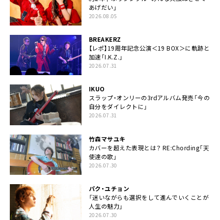
あげだい」
2026.08.05
BREAKERZ
【レポ】19周年記念公演＜19 BOX＞に軌跡と
加速「I.K.Z.」
2026.07.31
IKUO
スラップ・オンリーの3rdアルバム発売「今の
自分をダイレクトに」
2026.07.31
竹森マサユキ
カバーを超えた表現とは？ RE:Chording「天
使達の歌」
2026.07.30
パク・ユチョン
「迷いながらも選択をして進んでいくことが
人生の魅力」
2026.07.30