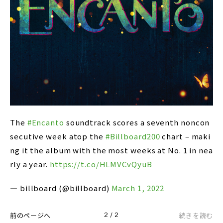
The
#Encanto
soundtrack scores a seventh noncon
secutive week atop the
#Billboard200
chart – maki
ng it the album with the most weeks at No. 1 in nea
rly a year.
https://t.co/HLMVCvQyuB
— billboard (@billboard)
March 1, 2022
前のページへ
続きを読む
2 / 2