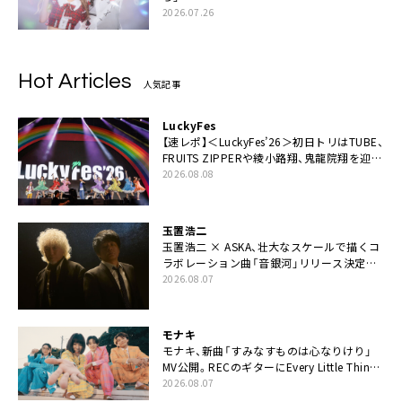
2026.07.26
Hot Articles
人気記事
LuckyFes
【速レポ】＜LuckyFes’26＞初日トリはTUBE、
FRUITS ZIPPERや綾小路翔、鬼龍院翔を迎え
た豪華コラボも「知ってたらぜひ一緒に歌っ
2026.08.08
てちょうだい」
玉置浩二
玉置浩二 × ASKA、壮大なスケールで描くコ
ラボレーション曲「音銀河」リリース決定。
カップリングには新曲「命の宿り」収録も
2026.08.07
モナキ
モナキ、新曲「すみなすものは心なりけり」
MV公開。RECのギターにEvery Little Thing・
伊藤一朗参加も
2026.08.07