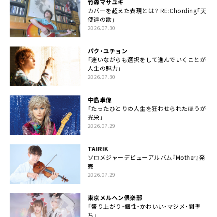
竹森マサユキ
カバーを超えた表現とは？ RE:Chording「天
使達の歌」
2026.07.30
パク・ユチョン
「迷いながらも選択をして進んでいくことが
人生の魅力」
2026.07.30
中島卓偉
「たったひとりの人生を狂わせられたほうが
光栄」
2026.07.29
TAIRIK
ソロメジャーデビューアルバム『Mother』発
売
2026.07.29
東京メルヘン倶楽部
「盛り上がり・個性・かわいい・マジメ・闇堕
ち」