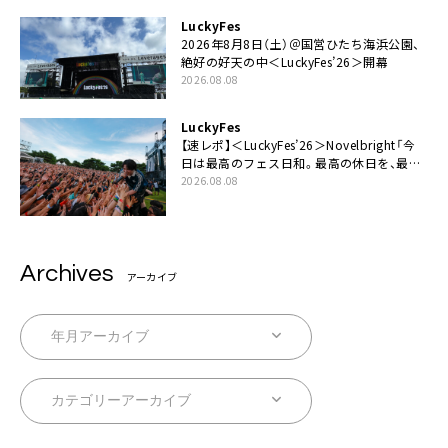
LuckyFes
2026年8月8日（土）＠国営ひたち海浜公園、
絶好の好天の中＜LuckyFes’26＞開幕
2026.08.08
LuckyFes
【速レポ】＜LuckyFes’26＞Novelbright「今
日は最高のフェス日和。最高の休日を、最高
の夏休みを作っていきたい」
2026.08.08
Archives
アーカイブ