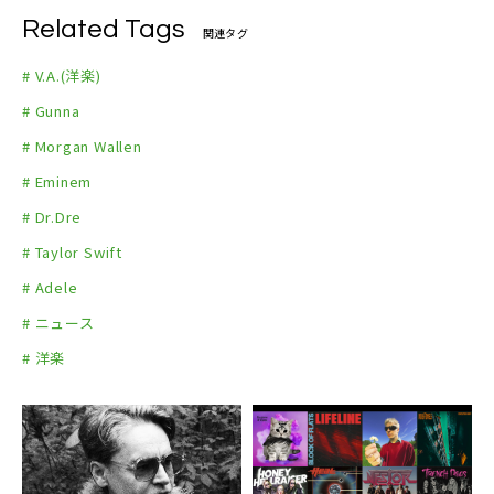
Related Tags
関連タグ
# V.A.(洋楽)
# Gunna
# Morgan Wallen
# Eminem
# Dr.Dre
# Taylor Swift
# Adele
# ニュース
# 洋楽