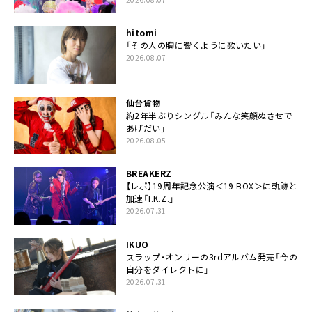
hitomi
「その人の胸に響くように歌いたい」
2026.08.07
仙台貨物
約2年半ぶりシングル「みんな笑顔ぬさせで
あげだい」
2026.08.05
BREAKERZ
【レポ】19周年記念公演＜19 BOX＞に軌跡と
加速「I.K.Z.」
2026.07.31
IKUO
スラップ・オンリーの3rdアルバム発売「今の
自分をダイレクトに」
2026.07.31