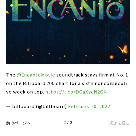
The
@EncantoMovie
soundtrack stays firm at No. 1
on the Billboard 200 chart for a sixth nonconsecuti
ve week on top.
https://t.co/DGaXycN2GK
— billboard (@billboard)
February 20, 2022
前のページへ
続きを読む
2 / 2