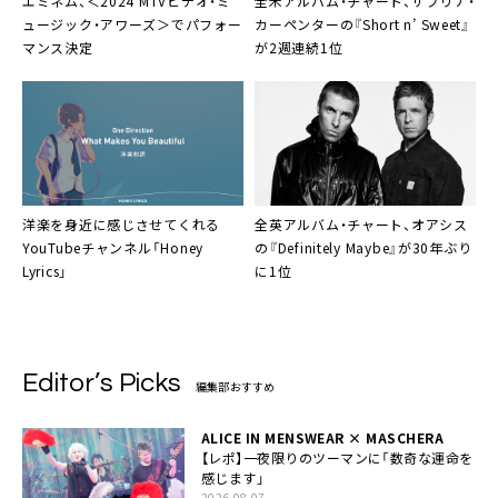
エミネム、＜2024 MTVビデオ・ミ
全米アルバム・チャート、サブリナ・
ュージック・アワーズ＞でパフォー
カーペンターの『Short n’ Sweet』
マンス決定
が2週連続1位
洋楽を身近に感じさせてくれる
全英アルバム・チャート、オアシス
YouTubeチャンネル「Honey
の『Definitely Maybe』が30年ぶり
Lyrics」
に1位
Editor’s Picks
編集部おすすめ
ALICE IN MENSWEAR × MASCHERA
【レポ】一夜限りのツーマンに「数奇な運命を
感じます」
2026.08.07