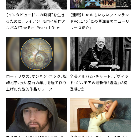
【インタビュー】“この瞬間”を生き
【連載】Hiroのもいもいフィンラン
るために。ライアン・モロイ新作ア
ドvol.146「この春注目のニューリ
ルバム『The Best Year of Our
リース紹介」
Lives』
ローデリウス
、オンネン・ボック、松
全英アルバム・チャート、デヴィッ
﨑裕子、長い空白の年月を経て作り
ド・ギルモアの最新作『邂逅』が初
上げた先鋭的作品リリース
登場1位