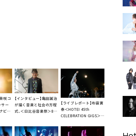
【インタビュー】亀田誠治
】柴咲コ
【ライブレポート】布袋寅
が描く音楽と社会の方程
ーサー
泰＜HOTEI 45th
式、＜日比谷音楽祭＞8年
ナビュ
CELEBRATION GIGS＞、
の歩み
開催。
忘れられない特別な夜
こうして
嬉しく
Hot