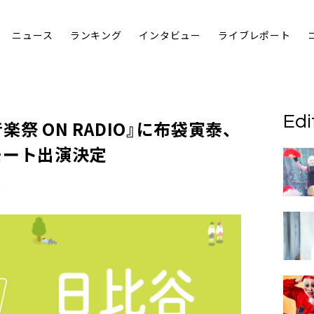
ニュース
ランキング
インタビュー
ライブレポート
Edi
祭 ON RADIO
』に
布袋寅泰
、
モート出演決定