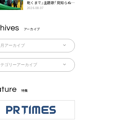
乾くまで』主題歌「見知らぬ
糸」本日配信。ドラマとのSP
2026.08.07
コラボムービー公開も
hives
アーカイブ
ture
特集