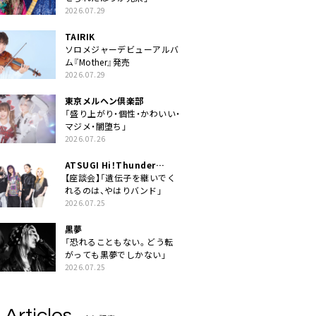
2026.07.29
TAIRIK
ソロメジャーデビューアルバ
ム『Mother』発売
2026.07.29
東京メルヘン倶楽部
「盛り上がり・個性・かわいい・
マジメ・闇堕ち」
2026.07.26
ATSUGI Hi！Thunder
Rock Festival
【座談会】「遺伝子を継いでく
れるのは、やはりバンド」
2026.07.25
黒夢
「恐れることもない。どう転
がっても黒夢でしかない」
2026.07.25
 Articles