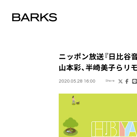
ニッポン放送『
日比谷音楽
山本彩
、
半崎美子
らリ
2020.05.28 16:00
Share