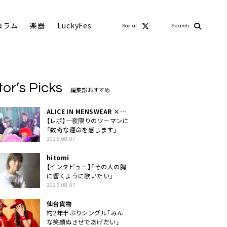
コラム
楽器
LuckyFes
Social
Search
tor’s Picks
編集部おすすめ
ALICE IN MENSWEAR ×
MASCHERA
【レポ】一夜限りのツーマンに
「数奇な運命を感じます」
2026.08.07
hitomi
【インタビュー】「その人の胸
に響くように歌いたい」
2026.08.07
仙台貨物
約2年半ぶりシングル「みん
な笑顔ぬさせであげだい」