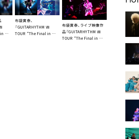
品
布袋寅泰、
布袋寅泰、ライブ映像作
 Ⅷ
『GUITARHYTHM Ⅷ
品『GUITARHYTHM Ⅷ
 in 武
TOUR “The Final in 武
TOUR “The Final in 武
盤付属ラ
道館”』カヴァー・アート
道館”』リリース決定
ー公開
&ティザー映像を公開