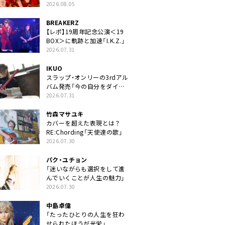
2026.08.05
BREAKERZ
【レポ】19周年記念公演＜19
BOX＞に軌跡と加速「I.K.Z.」
2026.07.31
IKUO
スラップ・オンリーの3rdアル
バム発売「今の自分をダイレ
クトに」
2026.07.31
竹森マサユキ
カバーを超えた表現とは？
RE:Chording「天使達の歌」
2026.07.30
パク・ユチョン
「迷いながらも選択をして進
んでいくことが人生の魅力」
2026.07.30
中島卓偉
「たったひとりの人生を狂わ
せられたほうが光栄」