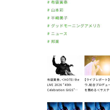
# 布袋寅泰
# 山本彩
# 半崎美子
# グッドモーニングアメリカ
# ニュース
# 邦楽
布袋寅泰、＜HOTEI the
【ライブレポート
LIVE 2026 “45th
ウ、総合プロデュ
Celebration GIGS”
を務める＜サステ
STAY WILD TOUR＞開催
ーティーフェス＞
決定
「初声をあげて、
開催できたことを