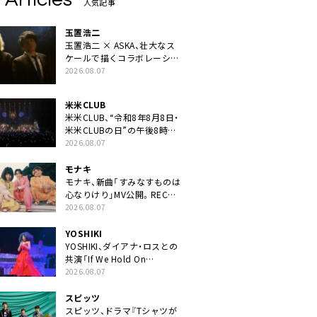
人気記事
玉置浩二
玉置浩二 × ASKA、壮大なス
ケールで描くコラボレーショ
ン曲「音銀河」リリース決定。
2026.08.07
カップリングには新曲「命の
宿り」収録も
米米CLUB
米米CLUB、“令和8年8月8日・
米米CLUBの日”の午後8時に
40周年ライブより「FANtachy
2026.08.07
medley」を88年限定公開
モナキ
モナキ、新曲「すみなすものは
心なりけり」MV公開。RECの
ギターにEvery Little Thing・
2026.08.07
伊藤一朗参加も
YOSHIKI
YOSHIKI、ダイアナ・ロスとの
共演「If We Hold On
Together」ライブ映像公開
2026.08.07
スピッツ
スピッツ、ドラマ『Tシャツが