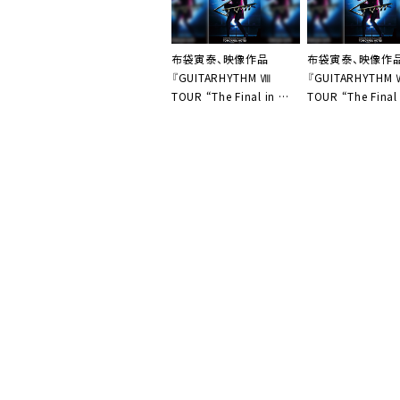
思っています」
布袋寅泰、映像作品
布袋寅泰、映像作
『GUITARHYTHM Ⅷ
『GUITARHYTHM
TOUR “The Final in 武
TOUR “The Final
道館”』より第3弾ティザ
道館”』初回限定
ー映像公開
イブ映像のティザ