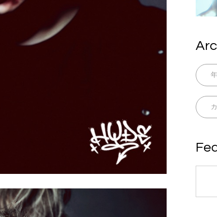
Arc
Fea