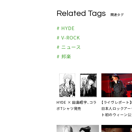
Related Tags
関連タグ
# HYDE
# V-ROCK
# ニュース
# 邦楽
HYDE × 田島昭宇、コラ
【ライヴレポート】H
ボTシャツ発売
日本人ロックアー
ト初のウィーン公
大成「長い旅を経
は僕の人生のなか