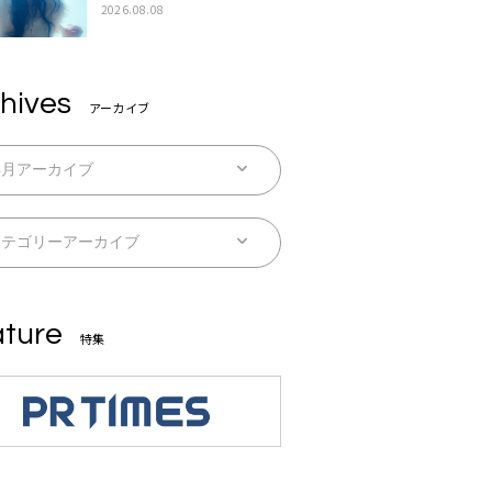
続配信
2026.08.08
hives
アーカイブ
ture
特集