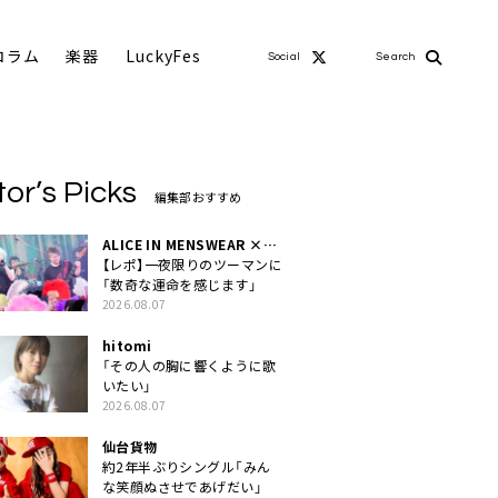
コラム
楽器
LuckyFes
Social
Search
tor’s Picks
編集部おすすめ
ALICE IN MENSWEAR ×
MASCHERA
【レポ】一夜限りのツーマンに
「数奇な運命を感じます」
2026.08.07
hitomi
「その人の胸に響くように歌
いたい」
2026.08.07
仙台貨物
約2年半ぶりシングル「みん
な笑顔ぬさせであげだい」