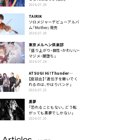
2026.07.29
TAIRIK
ソロメジャーデビューアルバ
ム『Mother』発売
2026.07.29
東京メルヘン倶楽部
「盛り上がり・個性・かわいい・
マジメ・闇堕ち」
2026.07.26
ATSUGI Hi！Thunder
Rock Festival
【座談会】「遺伝子を継いでく
れるのは、やはりバンド」
2026.07.25
黒夢
「恐れることもない。どう転
がっても黒夢でしかない」
2026.07.25
 Articles