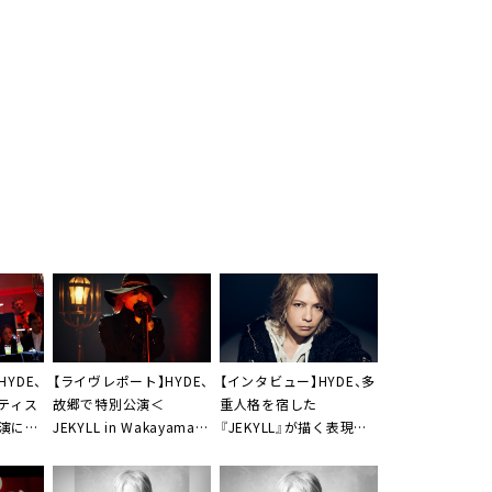
YDE、
【ライヴレポート】HYDE、
【インタビュー】HYDE、多
ティス
故郷で特別公演＜
重人格を宿した
演に集
JEKYLL in Wakayama＞
『JEKYLL』が描く表現者
て、今日
開催「ウィーンに旅立つ
の本質「かなりクレイジ
でも特
前に帰って来れて良かっ
ーです」