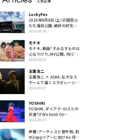
人気記事
LuckyFes
2026年8月8日（土）＠国営ひ
たち海浜公園、絶好の好天の
中＜LuckyFes’26＞開幕
2026.08.08
モナキ
モナキ、新曲「すみなすものは
心なりけり」MV公開。RECの
ギターにEvery Little Thing・
2026.08.07
伊藤一朗参加も
玉置浩二
玉置浩二 × ASKA、壮大なス
ケールで描くコラボレーショ
ン曲「音銀河」リリース決定。
2026.08.07
カップリングには新曲「命の
宿り」収録も
YOSHIKI
YOSHIKI、ダイアナ・ロスとの
共演「If We Hold On
Together」ライブ映像公開
2026.08.07
声優・アーティスト菅叶和、初
のZeppツアーに向け4ヶ月連