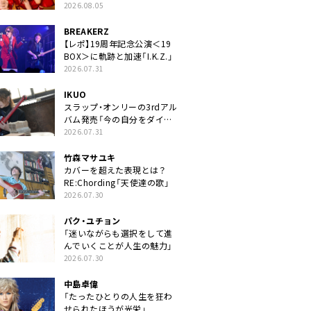
2026.08.05
BREAKERZ
【レポ】19周年記念公演＜19
BOX＞に軌跡と加速「I.K.Z.」
2026.07.31
IKUO
スラップ・オンリーの3rdアル
バム発売「今の自分をダイレ
クトに」
2026.07.31
竹森マサユキ
カバーを超えた表現とは？
RE:Chording「天使達の歌」
2026.07.30
パク・ユチョン
「迷いながらも選択をして進
んでいくことが人生の魅力」
2026.07.30
中島卓偉
「たったひとりの人生を狂わ
せられたほうが光栄」